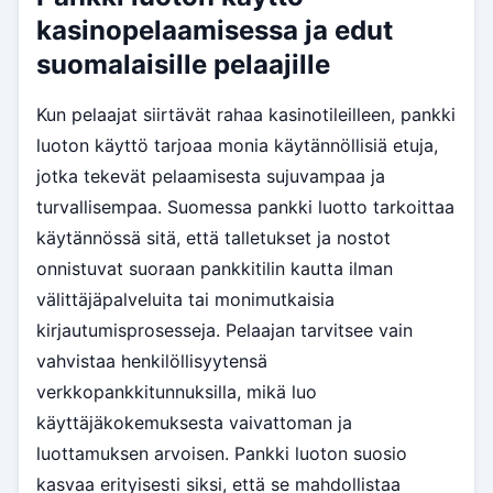
kasinopelaamisessa ja edut
suomalaisille pelaajille
Kun pelaajat siirtävät rahaa kasinotileilleen, pankki
luoton käyttö tarjoaa monia käytännöllisiä etuja,
jotka tekevät pelaamisesta sujuvampaa ja
turvallisempaa. Suomessa pankki luotto tarkoittaa
käytännössä sitä, että talletukset ja nostot
onnistuvat suoraan pankkitilin kautta ilman
välittäjäpalveluita tai monimutkaisia
kirjautumisprosesseja. Pelaajan tarvitsee vain
vahvistaa henkilöllisyytensä
verkkopankkitunnuksilla, mikä luo
käyttäjäkokemuksesta vaivattoman ja
luottamuksen arvoisen. Pankki luoton suosio
kasvaa erityisesti siksi, että se mahdollistaa