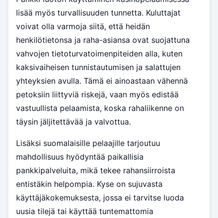
lisää myös turvallisuuden tunnetta. Kuluttajat
voivat olla varmoja siitä, että heidän
henkilötietonsa ja raha-asiansa ovat suojattuna
vahvojen tietoturvatoimenpiteiden alla, kuten
kaksivaiheisen tunnistautumisen ja salattujen
yhteyksien avulla. Tämä ei ainoastaan vähennä
petoksiin liittyviä riskejä, vaan myös edistää
vastuullista pelaamista, koska rahaliikenne on
täysin jäljitettävää ja valvottua.
Lisäksi suomalaisille pelaajille tarjoutuu
mahdollisuus hyödyntää paikallisia
pankkipalveluita, mikä tekee rahansiirroista
entistäkin helpompia. Kyse on sujuvasta
käyttäjäkokemuksesta, jossa ei tarvitse luoda
uusia tilejä tai käyttää tuntemattomia