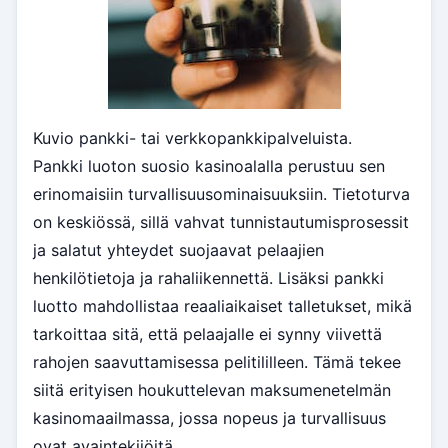
Kuvio pankki- tai verkkopankkipalveluista.
Pankki luoton suosio kasinoalalla perustuu sen
erinomaisiin turvallisuusominaisuuksiin. Tietoturva
on keskiössä, sillä vahvat tunnistautumisprosessit
ja salatut yhteydet suojaavat pelaajien
henkilötietoja ja rahaliikennettä. Lisäksi pankki
luotto mahdollistaa reaaliaikaiset talletukset, mikä
tarkoittaa sitä, että pelaajalle ei synny viivettä
rahojen saavuttamisessa pelitililleen. Tämä tekee
siitä erityisen houkuttelevan maksumenetelmän
kasinomaailmassa, jossa nopeus ja turvallisuus
ovat avaintekijöitä.