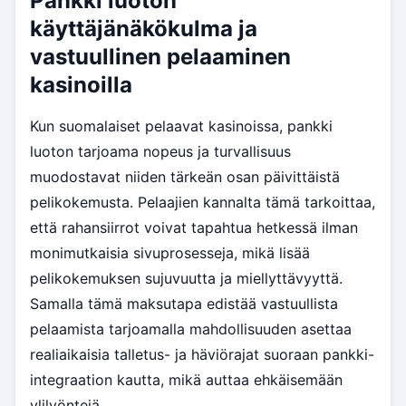
Pankki luoton
käyttäjänäkökulma ja
vastuullinen pelaaminen
kasinoilla
Kun suomalaiset pelaavat kasinoissa, pankki
luoton tarjoama nopeus ja turvallisuus
muodostavat niiden tärkeän osan päivittäistä
pelikokemusta. Pelaajien kannalta tämä tarkoittaa,
että rahansiirrot voivat tapahtua hetkessä ilman
monimutkaisia sivuprosesseja, mikä lisää
pelikokemuksen sujuvuutta ja miellyttävyyttä.
Samalla tämä maksutapa edistää vastuullista
pelaamista tarjoamalla mahdollisuuden asettaa
realiaikaisia talletus- ja häviörajat suoraan pankki-
integraation kautta, mikä auttaa ehkäisemään
ylilyöntejä.