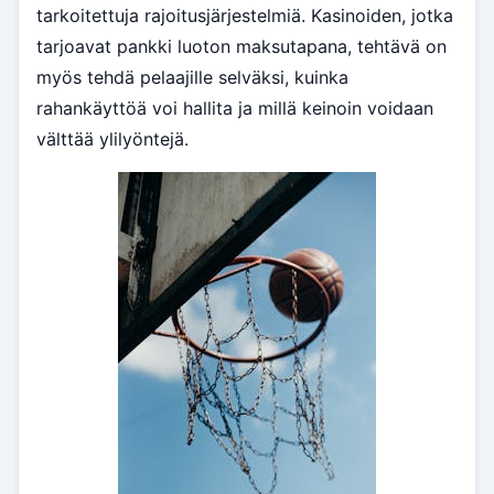
tarkoitettuja rajoitusjärjestelmiä. Kasinoiden, jotka
tarjoavat pankki luoton maksutapana, tehtävä on
myös tehdä pelaajille selväksi, kuinka
rahankäyttöä voi hallita ja millä keinoin voidaan
välttää ylilyöntejä.