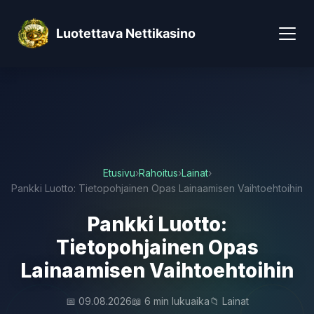
Luotettava Nettikasino
Etusivu
›
Rahoitus
›
Lainat
›
Pankki Luotto: Tietopohjainen Opas Lainaamisen Vaihtoehtoihin
Pankki Luotto:
Tietopohjainen Opas
Lainaamisen Vaihtoehtoihin
📅 09.08.2026
📖 6 min lukuaika
📁 Lainat