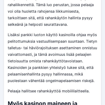
rahaliikennettä. Tämä luo perustan, jossa pelaaja
voi olla huoletta rahojensa liikkumisesta,
tarkoittaen sitä, että rahankäytön hallinta pysyy
selkeänä ja helposti seurattavana.
Lisäksi pankki luoton käyttö kasinoilla ohjaa myös
pelitottumuksia vastuullisempaan suuntaan. Tietyn
talletus- tai häviörajoituksen asettaminen onnistuu
vaivattomasti, ja tämä avoimuus lisää pelaajien
tietoisuutta omista rahankäyttötavoistaan.
Kasinoiden ja pankkien yhteistyö tukee sitä, että
pelaamisenhallinta pysyy hallinnassa, mikä
puolestaan vähentää ongelmapelaamisen riskejä.
Pelaaja hallitsee rahankäyttöä mobiililaitteella.
Myös kasinon maineen ja