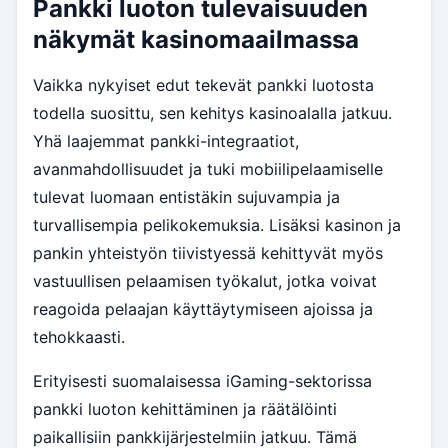
Pankki luoton tulevaisuuden
näkymät kasinomaailmassa
Vaikka nykyiset edut tekevät pankki luotosta
todella suosittu, sen kehitys kasinoalalla jatkuu.
Yhä laajemmat pankki-integraatiot,
avanmahdollisuudet ja tuki mobiilipelaamiselle
tulevat luomaan entistäkin sujuvampia ja
turvallisempia pelikokemuksia. Lisäksi kasinon ja
pankin yhteistyön tiivistyessä kehittyvät myös
vastuullisen pelaamisen työkalut, jotka voivat
reagoida pelaajan käyttäytymiseen ajoissa ja
tehokkaasti.
Erityisesti suomalaisessa iGaming-sektorissa
pankki luoton kehittäminen ja räätälöinti
paikallisiin pankkijärjestelmiin jatkuu. Tämä