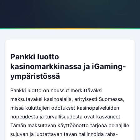
Pankki luotto
kasinomarkkinassa ja iGaming-
ympäristössä
Pankki luotto on noussut merkittäväksi
maksutavaksi kasinoalalla, erityisesti Suomessa,
missä kuluttajien odotukset kasinopalveluiden
nopeudesta ja turvallisuudesta ovat kasvaneet.
Tämän maksutavan käyttöönotto tarjoaa pelaajille
sujuvan ja luotettavan tavan hallinnoida raha-