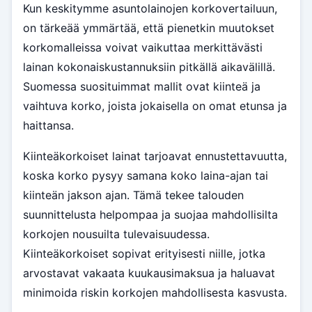
Kun keskitymme asuntolainojen korkovertailuun,
on tärkeää ymmärtää, että pienetkin muutokset
korkomalleissa voivat vaikuttaa merkittävästi
lainan kokonaiskustannuksiin pitkällä aikavälillä.
Suomessa suosituimmat mallit ovat kiinteä ja
vaihtuva korko, joista jokaisella on omat etunsa ja
haittansa.
Kiinteäkorkoiset lainat tarjoavat ennustettavuutta,
koska korko pysyy samana koko laina-ajan tai
kiinteän jakson ajan. Tämä tekee talouden
suunnittelusta helpompaa ja suojaa mahdollisilta
korkojen nousuilta tulevaisuudessa.
Kiinteäkorkoiset sopivat erityisesti niille, jotka
arvostavat vakaata kuukausimaksua ja haluavat
minimoida riskin korkojen mahdollisesta kasvusta.