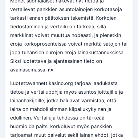
Monet suomalaiset hakevat nyt tietoa ja
vertailevat pankkien asuntolainojen korkotasoja
tarkasti ennen päätöksen tekemistä. Korkojen
tiedostaminen ja vertailu on tärkeää, sillä
markkinat voivat muuttua nopeasti, ja pienetkin
eroja korkoprosenteissa voivat merkitä satojen tai
jopa tuhansien eurojen eroja lainakustannuksissa.
Siksi luotettava ja ajantasainen tieto on
avainasemassa.
r>
Luotettavannettikasino.org tarjoaa laadukasta
tietoa ja vertailupohjia myös asuntosijoittajille ja
lainanhakijoille, jotka haluavat varmistaa, että
laina on mahdollisimman kilpailukykyinen ja
edullinen. Vertailuja tehdessä on tärkeää
huomioida paitsi korkoluvut myös pankkien
tarjoamat muut palvelut sekä lainan ehdot, jotka