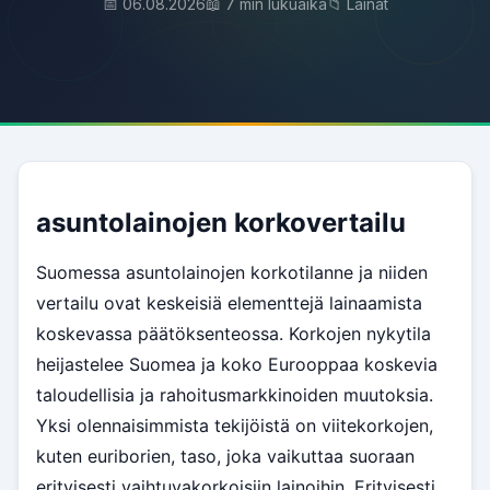
📅 06.08.2026
📖 7 min lukuaika
📁 Lainat
asuntolainojen korkovertailu
Suomessa asuntolainojen korkotilanne ja niiden
vertailu ovat keskeisiä elementtejä lainaamista
koskevassa päätöksenteossa. Korkojen nykytila
heijastelee Suomea ja koko Eurooppaa koskevia
taloudellisia ja rahoitusmarkkinoiden muutoksia.
Yksi olennaisimmista tekijöistä on viitekorkojen,
kuten euriborien, taso, joka vaikuttaa suoraan
erityisesti vaihtuvakorkoisiin lainoihin. Erityisesti