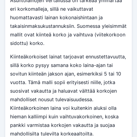
Asuntolainojen vertailussa on tärkeää ymmärtää
eri korkomalleja, sillä ne vaikuttavat
huomattavasti lainan kokonaishintaan ja
takaisinmaksukustannuksiin. Suomessa yleisimmät
mallit ovat kiinteä korko ja vaihtuva (viitekorkoon
sidottu) korko.
Kiinteäkorkoiset lainat tarjoavat ennustettavuutta,
sillä korko pysyy samana koko laina-ajan tai
sovitun kiinteän jakson ajan, esimerkiksi 5 tai 10
vuotta. Tämä malli sopii erityisesti niille, jotka
suosivat vakautta ja haluavat välttää korkojen
mahdolliset nousut tulevaisuudessa.
Kiinteäkorkoinen laina voi kuitenkin aluksi olla
hieman kalliimpi kuin vaihtuvakorkoinen, koska
pankki varmistaa korkojen vakautta ja suojaa
mahdollisilta tulevilta korkeaaltoilta.