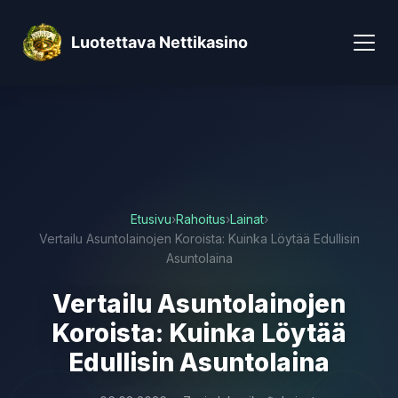
Luotettava Nettikasino
Etusivu
›
Rahoitus
›
Lainat
›
Vertailu Asuntolainojen Koroista: Kuinka Löytää Edullisin
Asuntolaina
Vertailu Asuntolainojen
Koroista: Kuinka Löytää
Edullisin Asuntolaina