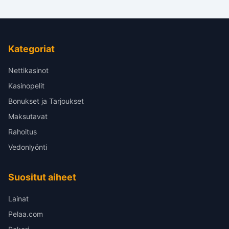
Kategoriat
Nettikasinot
Kasinopelit
Bonukset ja Tarjoukset
Maksutavat
Rahoitus
Vedonlyönti
Suositut aiheet
Lainat
Pelaa.com