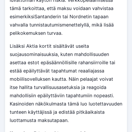
luvattoman käytön riskiä. Verkkopelaamisessa
tämä tarkoittaa, että maksu voidaan vahvistaa
esimerkiksiSantanderin tai Nordnetin tapaan
vahvalla tunnistautumismenettelyllä, mikä lisää
pelikokemuksen turvaa.
Lisäksi Aktia kortit sisältävät useita
suojausominaisuuksia, kuten mahdollisuuden
asettaa estot epäsäännöllisille rahansiirroille tai
estää epäilyttävät tapahtumat reaaliajassa
mobiilisovelluksen kautta. Näin pelaajat voivat
itse hallita turvallisuusasetuksia ja reagoida
mahdollisiin epäilyttäviin tapahtumiin nopeasti.
Kasinoiden näkökulmasta tämä luo luotettavuuden
tunteen käyttäjissä ja edistää pitkäaikaista
luottamusta maksutapaan.