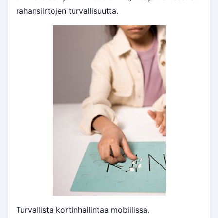
rahansiirtojen turvallisuutta.
Turvallista kortinhallintaa mobiilissa.