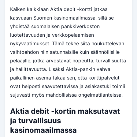
Kaiken kaikkiaan Aktia debit -kortti jatkaa
kasvuaan Suomen kasinomaailmassa, sillä se
yhdistää suomalaisen pankkiverkoston
luotettavuuden ja verkkopelaamisen
nykyvaatimukset. Tämä tekee siitä houkuttelevan
vaihtoehdon niin satunnaisille kuin säännöllisille
pelaajille, jotka arvostavat nopeutta, turvallisuutta
ja hallittavuutta. Lisäksi Aktia-pankin vahva
paikallinen asema takaa sen, että korttipalvelut
ovat helposti saavutettavissa ja asiakastuki toimii
sujuvasti myös mahdollisissa ongelmatilanteissa.
Aktia debit -kortin maksutavat
ja turvallisuus
kasinomaailmassa