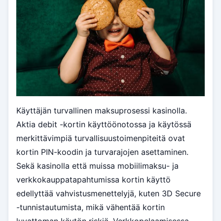
Käyttäjän turvallinen maksuprosessi kasinolla.
Aktia debit -kortin käyttöönotossa ja käytössä
merkittävimpiä turvallisuustoimenpiteitä ovat
kortin PIN-koodin ja turvarajojen asettaminen.
Sekä kasinolla että muissa mobiilimaksu- ja
verkkokauppatapahtumissa kortin käyttö
edellyttää vahvistusmenettelyjä, kuten 3D Secure
-tunnistautumista, mikä vähentää kortin