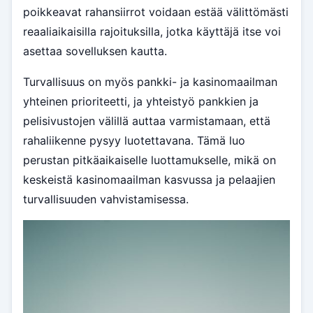
poikkeavat rahansiirrot voidaan estää välittömästi
reaaliaikaisilla rajoituksilla, jotka käyttäjä itse voi
asettaa sovelluksen kautta.
Turvallisuus on myös pankki- ja kasinomaailman
yhteinen prioriteetti, ja yhteistyö pankkien ja
pelisivustojen välillä auttaa varmistamaan, että
rahaliikenne pysyy luotettavana. Tämä luo
perustan pitkäaikaiselle luottamukselle, mikä on
keskeistä kasinomaailman kasvussa ja pelaajien
turvallisuuden vahvistamisessa.