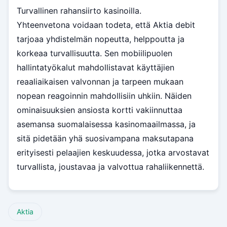
Turvallinen rahansiirto kasinoilla.
Yhteenvetona voidaan todeta, että Aktia debit
tarjoaa yhdistelmän nopeutta, helppoutta ja
korkeaa turvallisuutta. Sen mobiilipuolen
hallintatyökalut mahdollistavat käyttäjien
reaaliaikaisen valvonnan ja tarpeen mukaan
nopean reagoinnin mahdollisiin uhkiin. Näiden
ominaisuuksien ansiosta kortti vakiinnuttaa
asemansa suomalaisessa kasinomaailmassa, ja
sitä pidetään yhä suosivampana maksutapana
erityisesti pelaajien keskuudessa, jotka arvostavat
turvallista, joustavaa ja valvottua rahaliikennettä.
Aktia