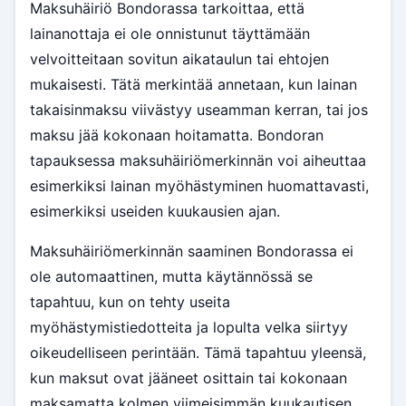
Maksuhäiriö Bondorassa tarkoittaa, että
lainanottaja ei ole onnistunut täyttämään
velvoitteitaan sovitun aikataulun tai ehtojen
mukaisesti. Tätä merkintää annetaan, kun lainan
takaisinmaksu viivästyy useamman kerran, tai jos
maksu jää kokonaan hoitamatta. Bondoran
tapauksessa maksuhäiriömerkinnän voi aiheuttaa
esimerkiksi lainan myöhästyminen huomattavasti,
esimerkiksi useiden kuukausien ajan.
Maksuhäiriömerkinnän saaminen Bondorassa ei
ole automaattinen, mutta käytännössä se
tapahtuu, kun on tehty useita
myöhästymistiedotteita ja lopulta velka siirtyy
oikeudelliseen perintään. Tämä tapahtuu yleensä,
kun maksut ovat jääneet osittain tai kokonaan
maksamatta kolmen viimeisimmän kuukautisen