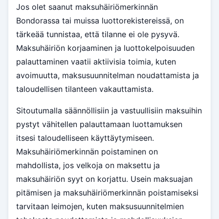
Jos olet saanut maksuhäiriömerkinnän
Bondorassa tai muissa luottorekistereissä, on
tärkeää tunnistaa, että tilanne ei ole pysyvä.
Maksuhäiriön korjaaminen ja luottokelpoisuuden
palauttaminen vaatii aktiivisia toimia, kuten
avoimuutta, maksusuunnitelman noudattamista ja
taloudellisen tilanteen vakauttamista.
Sitoutumalla säännöllisiin ja vastuullisiin maksuihin
pystyt vähitellen palauttamaan luottamuksen
itsesi taloudelliseen käyttäytymiseen.
Maksuhäiriömerkinnän poistaminen on
mahdollista, jos velkoja on maksettu ja
maksuhäiriön syyt on korjattu. Usein maksuajan
pitämisen ja maksuhäiriömerkinnän poistamiseksi
tarvitaan leimojen, kuten maksusuunnitelmien