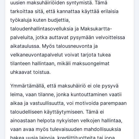
uusien maksuhäiriöiden syntymistä. Tämä
tarkoittaa sitä, että kannattaa käyttää erilaisia
työkaluja kuten budjettia,
taloudenhallintasovelluksia ja Maksukartta-
palveluita, jotka auttavat pysymään velvoitteissa
aikataulussa. Myös talousneuvonta ja
velkaneuvontapalvelut voivat tarjota tukea
tilanteen hallintaan, mikäli maksuongelmat
uhkaavat toistua.
Ymmärtämällä, että maksuhäiriö ei ole pysyvä
leima, vaan tilanne, jonka kuntouttaminen vaatii
aikaa ja vastuullisuutta, voi motivoida parempaan
taloudelliseen käyttäytymiseen. Tämä ei
ainoastaan helpota nykyisten velkojen hallintaa,
vaan avaa myös tulevaisuuden mahdollisuuksia
hakea uusia lainoja, krediittituotteita tai jopa