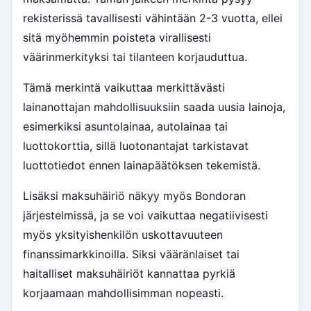
rekisterissä tavallisesti vähintään 2-3 vuotta, ellei
sitä myöhemmin poisteta virallisesti
väärinmerkityksi tai tilanteen korjauduttua.
Tämä merkintä vaikuttaa merkittävästi
lainanottajan mahdollisuuksiin saada uusia lainoja,
esimerkiksi asuntolainaa, autolainaa tai
luottokorttia, sillä luotonantajat tarkistavat
luottotiedot ennen lainapäätöksen tekemistä.
Lisäksi maksuhäiriö näkyy myös Bondoran
järjestelmissä, ja se voi vaikuttaa negatiivisesti
myös yksityishenkilön uskottavuuteen
finanssimarkkinoilla. Siksi vääränlaiset tai
haitalliset maksuhäiriöt kannattaa pyrkiä
korjaamaan mahdollisimman nopeasti.