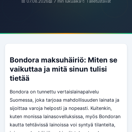
📅 07.08.2026
📖 7 min lukuaika
📁 Talletustavat
Bondora maksuhäiriö: Miten se
vaikuttaa ja mitä sinun tulisi
tietää
Bondora on tunnettu vertaislainapalvelu
Suomessa, joka tarjoaa mahdollisuuden lainata ja
sijoittaa varoja helposti ja nopeasti. Kuitenkin,
kuten monissa lainasovelluksissa, myös Bondoran
kautta tehtävissä lainoissa voi syntyä tilanteita,