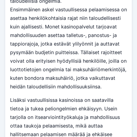
taloudellisia ongelmia.
Ensimmäinen askel vastuullisessa pelaamisessa on
asettaa henkilökohtaisia rajat niin taloudellisesti
kuin ajallisesti. Monet kasinopalvelut tarjoavat
mahdollisuuden asettaa talletus-, panostus- ja
tappiorajoja, jotka estävät ylilyönnit ja auttavat
pysymään budjetin puitteissa. Tällaiset rajoitteet
voivat olla erityisen hyödyllisiä henkilöille, joilla on
luottotietojen ongelmia tai maksuhäiriömerkintöjä,
kuten bondora maksuhäiriö, jotka vaikuttavat
heidän taloudellisiin mahdollisuuksiinsa.
Lisäksi vastuullisissa kasinoissa on saatavilla
tietoa ja tukea peliongelmien ehkäisyyn. Usein
tarjolla on itsearviointityökaluja ja mahdollisuus
ottaa taukoja pelaamisesta, mikä auttaa
hallitsemaan pelaamisen määrää ja ehkäisee