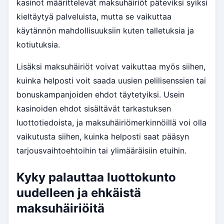
kasinot määrittelevät maksuhäiriöt päteviksi syiksi
kieltäytyä palveluista, mutta se vaikuttaa
käytännön mahdollisuuksiin kuten talletuksia ja
kotiutuksia.
Lisäksi maksuhäiriöt voivat vaikuttaa myös siihen,
kuinka helposti voit saada uusien pelilisenssien tai
bonuskampanjoiden ehdot täytetyiksi. Usein
kasinoiden ehdot sisältävät tarkastuksen
luottotiedoista, ja maksuhäiriömerkinnöillä voi olla
vaikutusta siihen, kuinka helposti saat pääsyn
tarjousvaihtoehtoihin tai ylimääräisiin etuihin.
Kyky palauttaa luottokunto
uudelleen ja ehkäistä
maksuhäiriöitä