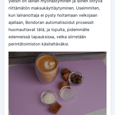
yleisin on lainan myöhästyminen ja siihen liittyvä
riittämätön maksukäyttäytyminen. Useimmiten,
kun lainanottaja ei pysty hoitamaan velkojaan
ajallaan, Bondoran automatisoidut prosessit
huomauttavat tätä, ja lopulta, pidemmälle
edenneissä tapauksissa, velka siirretään
perintätoimiston käsiteltäväksi.