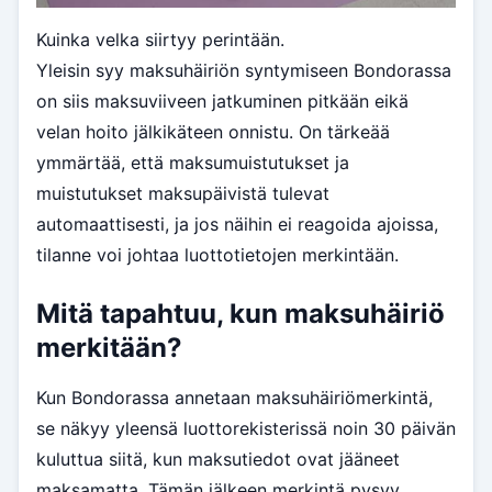
Kuinka velka siirtyy perintään.
Yleisin syy maksuhäiriön syntymiseen Bondorassa
on siis maksuviiveen jatkuminen pitkään eikä
velan hoito jälkikäteen onnistu. On tärkeää
ymmärtää, että maksumuistutukset ja
muistutukset maksupäivistä tulevat
automaattisesti, ja jos näihin ei reagoida ajoissa,
tilanne voi johtaa luottotietojen merkintään.
Mitä tapahtuu, kun maksuhäiriö
merkitään?
Kun Bondorassa annetaan maksuhäiriömerkintä,
se näkyy yleensä luottorekisterissä noin 30 päivän
kuluttua siitä, kun maksutiedot ovat jääneet
maksamatta. Tämän jälkeen merkintä pysyy