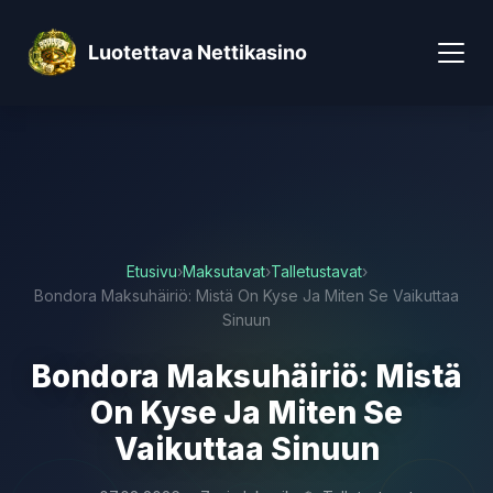
Luotettava Nettikasino
Etusivu
›
Maksutavat
›
Talletustavat
›
Bondora Maksuhäiriö: Mistä On Kyse Ja Miten Se Vaikuttaa
Sinuun
Bondora Maksuhäiriö: Mistä
On Kyse Ja Miten Se
Vaikuttaa Sinuun