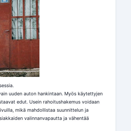
essia.
u vain uuden auton hankintaan. Myös käytettyjen
vastaavat edut. Usein rahoitushakemus voidaan
uilla, mikä mahdollistaa suunnittelun ja
asiakkaiden valinnanvapautta ja vähentää