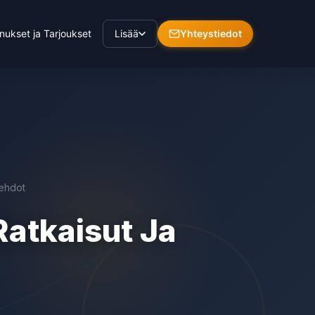
nukset ja Tarjoukset
Lisää
Yhteystiedot
oehdot
Ratkaisut Ja