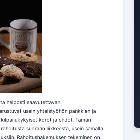
ta helposti saavutettavan.
erustuvat usein yhteistyöhön pankkien ja
 kilpailukykyiset korot ja ehdot. Tämän
 rahoitusta suoraan liikkeestä, usein samalla
isuuksiin. Rahoitushakemuksen tekeminen on