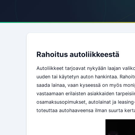
Rahoitus autoliikkeestä
Autoliikkeet tarjoavat nykyään laajan valik
uuden tai käytetyn auton hankintaa. Rahoit
saada lainaa, vaan kyseessä on myös monip
vastaamaan erilaisten asiakkaiden tarpeisi
osamaksusopimukset, autolainat ja leasing-
toteuttaa autohaaveensa ilman suurta kerta