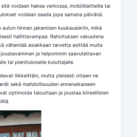
itä voidaan hakea verkossa, mobiililaitteilla tai
 tulokset voidaan saada jopa samana päivänä.
auton hinnan jakamisen kuukausieriin, mikä
isesti hallittavampaa. Rahoituksen vakuutena
ikä vähentää asiakkaan tarvetta esittää muita
a joustavamman ja helpommin saavutettavan
e tai pienituloiselle kuluttajalle.
evat liikkeittäin, mutta yleisesti ottaen ne
ierät sekä mahdollisuuden ennenaikaiseen
at optimoida talouttaan ja joustaa kiireellisten
illä.