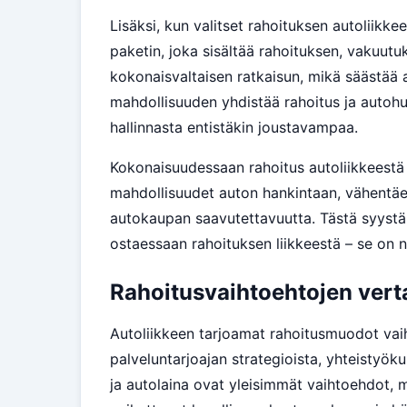
Lisäksi, kun valitset rahoituksen autoliikke
paketin, joka sisältää rahoituksen, vakuutu
kokonaisvaltaisen ratkaisun, mikä säästää a
mahdollisuuden yhdistää rahoitus ja autohu
hallinnasta entistäkin joustavampaa.
Kokonaisuudessaan rahoitus autoliikkeestä 
mahdollisuudet auton hankintaan, vähentäen
autokaupan saavutettavuutta. Tästä syystä
ostaessaan rahoituksen liikkeestä – se on n
Rahoitusvaihtoehtojen verta
Autoliikkeen tarjoamat rahoitusmuodot vaih
palveluntarjoajan strategioista, yhteistyö
ja autolaina ovat yleisimmät vaihtoehdot, mu