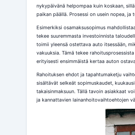
nykypäivänä helpompaa kuin koskaan, sillä s
paikan päällä. Prosessi on usein nopea, ja
Esimerkiksi osamaksusopimus mahdollistaa 
tekee suuremmasta investoinnista taloudell
toimii yleensä ostettava auto itsessään, m
vakuuksia. Tämä tekee rahoitusprosessist
erityisesti ensimmäistä kertaa auton ostavall
Rahoituksen ehdot ja tapahtumaketju vaihtel
sisältävät selkeät sopimuskaudet, kuukaus
takaisinmaksuun. Tällä tavoin asiakkaat voiv
ja kannattavien lainanhoitovaihtoehtojen väl