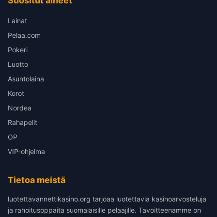
Suositut aiheet
Lainat
Pelaa.com
Pokeri
Luotto
Asuntolaina
Korot
Nordea
Rahapelit
OP
VIP-ohjelma
Tietoa meistä
luotettavannettikasino.org tarjoaa luotettavia kasinoarvosteluja
ja rahoitusoppaita suomalaisille pelaajille. Tavoitteenamme on