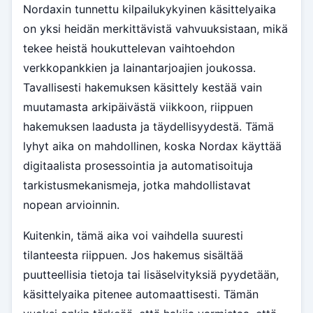
Nordaxin tunnettu kilpailukykyinen käsittelyaika
on yksi heidän merkittävistä vahvuuksistaan, mikä
tekee heistä houkuttelevan vaihtoehdon
verkkopankkien ja lainantarjoajien joukossa.
Tavallisesti hakemuksen käsittely kestää vain
muutamasta arkipäivästä viikkoon, riippuen
hakemuksen laadusta ja täydellisyydestä. Tämä
lyhyt aika on mahdollinen, koska Nordax käyttää
digitaalista prosessointia ja automatisoituja
tarkistusmekanismeja, jotka mahdollistavat
nopean arvioinnin.
Kuitenkin, tämä aika voi vaihdella suuresti
tilanteesta riippuen. Jos hakemus sisältää
puutteellisia tietoja tai lisäselvityksiä pyydetään,
käsittelyaika pitenee automaattisesti. Tämän