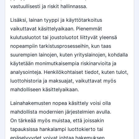
vastuullisesti ja riskit hallinnassa.
Lisäksi, lainan tyyppi ja käyttötarkoitus
vaikuttavat käsittelyaikaan. Pienemmät
kulutusluotot tai joustoluotot liittyvät yleensä
nopeampiin tarkistusprosesseihin, kun taas
suurempien lainojen, kuten yrityslainojen, kohdalla
käytetään monimutkaisempia riskinarvioita ja
analysointeja. Henkilökohtaiset tiedot, kuten tulot,
luottohistoria ja maksuajat, vaikuttavat myös
mahdolliseen käsittelyaikaan.
Lainahakemusten nopea käsittely voisi olla
mahdollista modernien järjestelmien avulla.
On tärkeää myös muistaa, että joissakin
tapauksissa hankalampi luottokierto tai
epäselvyydet voivat johtaa hakemuksen