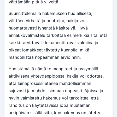
välttämään pitkiä viiveitä.
Suunnittelemalla hakemuksen huolellisesti,
välttäen virheitä ja puutteita, hakija voi
huomattavasti lyhentää käsittelyä. Hyvä
ennakkovalmistelu tarkoittaa esimerkiksi sitä, että
kaikki tarvittavat dokumentit ovat valmiina ja
oikeat lomakkeet täytetty kunnolla, mikä
mahdollistaa nopeamman arvioinnin.
Yhdistämällä nämä toimenpiteet ja pysymällä
aktiivisena yhteydenpidossa, hakija voi odottaa,
että lainaprosessi etenee mahdollisimman
sujuvasti ja mahdollisimman nopeasti. Ajoissa ja
hyvin valmisteltu hakemus voi tarkoittaa, että
rahoitus on käytettävissä jopa muutaman
arkipäivän sisällä siitä, kun hakemus on jätetty.