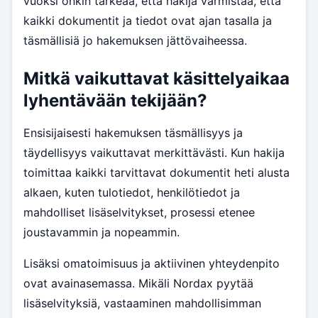
vuoksi onkin tärkeää, että hakija varmistaa, että
kaikki dokumentit ja tiedot ovat ajan tasalla ja
täsmällisiä jo hakemuksen jättövaiheessa.
Mitkä vaikuttavat käsittelyaikaa
lyhentävään tekijään?
Ensisijaisesti hakemuksen täsmällisyys ja
täydellisyys vaikuttavat merkittävästi. Kun hakija
toimittaa kaikki tarvittavat dokumentit heti alusta
alkaen, kuten tulotiedot, henkilötiedot ja
mahdolliset lisäselvitykset, prosessi etenee
joustavammin ja nopeammin.
Lisäksi omatoimisuus ja aktiivinen yhteydenpito
ovat avainasemassa. Mikäli Nordax pyytää
lisäselvityksiä, vastaaminen mahdollisimman