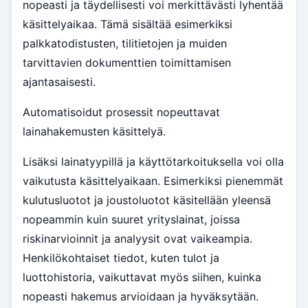
nopeasti ja täydellisesti voi merkittävästi lyhentää
käsittelyaikaa. Tämä sisältää esimerkiksi
palkkatodistusten, tilitietojen ja muiden
tarvittavien dokumenttien toimittamisen
ajantasaisesti.
Automatisoidut prosessit nopeuttavat
lainahakemusten käsittelyä.
Lisäksi lainatyypillä ja käyttötarkoituksella voi olla
vaikutusta käsittelyaikaan. Esimerkiksi pienemmät
kulutusluotot ja joustoluotot käsitellään yleensä
nopeammin kuin suuret yrityslainat, joissa
riskinarvioinnit ja analyysit ovat vaikeampia.
Henkilökohtaiset tiedot, kuten tulot ja
luottohistoria, vaikuttavat myös siihen, kuinka
nopeasti hakemus arvioidaan ja hyväksytään.