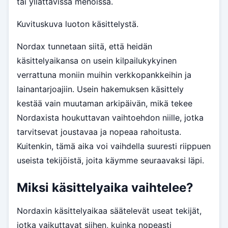
tai yllättävissä menoissa.
Kuvituskuva luoton käsittelystä.
Nordax tunnetaan siitä, että heidän
käsittelyaikansa on usein kilpailukykyinen
verrattuna moniin muihin verkkopankkeihin ja
lainantarjoajiin. Usein hakemuksen käsittely
kestää vain muutaman arkipäivän, mikä tekee
Nordaxista houkuttavan vaihtoehdon niille, jotka
tarvitsevat joustavaa ja nopeaa rahoitusta.
Kuitenkin, tämä aika voi vaihdella suuresti riippuen
useista tekijöistä, joita käymme seuraavaksi läpi.
Miksi käsittelyaika vaihtelee?
Nordaxin käsittelyaikaa säätelevät useat tekijät,
jotka vaikuttavat siihen, kuinka nopeasti