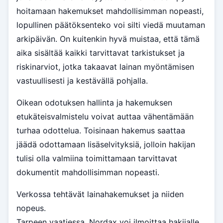
hoitamaan hakemukset mahdollisimman nopeasti,
lopullinen päätöksenteko voi silti viedä muutaman
arkipäivän. On kuitenkin hyvä muistaa, että tämä
aika sisältää kaikki tarvittavat tarkistukset ja
riskinarviot, jotka takaavat lainan myöntämisen
vastuullisesti ja kestävällä pohjalla.
Oikean odotuksen hallinta ja hakemuksen
etukäteisvalmistelu voivat auttaa vähentämään
turhaa odottelua. Toisinaan hakemus saattaa
jäädä odottamaan lisäselvityksiä, jolloin hakijan
tulisi olla valmiina toimittamaan tarvittavat
dokumentit mahdollisimman nopeasti.
Verkossa tehtävät lainahakemukset ja niiden
nopeus.
Tarpeen vaatiessa, Nordax voi ilmoittaa hakijalle