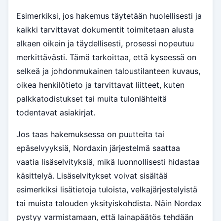
Esimerkiksi, jos hakemus täytetään huolellisesti ja
kaikki tarvittavat dokumentit toimitetaan alusta
alkaen oikein ja täydellisesti, prosessi nopeutuu
merkittävästi. Tämä tarkoittaa, että kyseessä on
selkeä ja johdonmukainen taloustilanteen kuvaus,
oikea henkilötieto ja tarvittavat liitteet, kuten
palkkatodistukset tai muita tulonlähteitä
todentavat asiakirjat.
Jos taas hakemuksessa on puutteita tai
epäselvyyksiä, Nordaxin järjestelmä saattaa
vaatia lisäselvityksiä, mikä luonnollisesti hidastaa
käsittelyä. Lisäselvitykset voivat sisältää
esimerkiksi lisätietoja tuloista, velkajärjestelyistä
tai muista talouden yksityiskohdista. Näin Nordax
pystyy varmistamaan, että lainapäätös tehdään