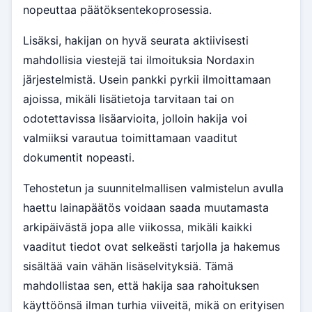
nopeuttaa päätöksentekoprosessia.
Lisäksi, hakijan on hyvä seurata aktiivisesti
mahdollisia viestejä tai ilmoituksia Nordaxin
järjestelmistä. Usein pankki pyrkii ilmoittamaan
ajoissa, mikäli lisätietoja tarvitaan tai on
odotettavissa lisäarvioita, jolloin hakija voi
valmiiksi varautua toimittamaan vaaditut
dokumentit nopeasti.
Tehostetun ja suunnitelmallisen valmistelun avulla
haettu lainapäätös voidaan saada muutamasta
arkipäivästä jopa alle viikossa, mikäli kaikki
vaaditut tiedot ovat selkeästi tarjolla ja hakemus
sisältää vain vähän lisäselvityksiä. Tämä
mahdollistaa sen, että hakija saa rahoituksen
käyttöönsä ilman turhia viiveitä, mikä on erityisen