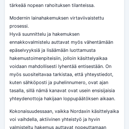
tärkeää nopean rahoituksen tilanteissa.
Modernin lainahakemuksen virtaviivaistettu
prosessi.
Hyvä suunnittelu ja hakemuksen
ennakkovalmistelu auttavat myös vähentämään
epäselvyyksiä ja lisäämään luottamusta
hakemustoimenpiteisiin, jolloin käsittelyaikaa
voidaan mahdollisesti lyhentää entisestään. On
myös suositeltavaa tarkistaa, että yhteystiedot,
kuten sähköposti ja puhelinnumero, ovat ajan
tasalla, sillä nämä kanavat ovat usein ensisijaisia
yhteydenottoja hakijaan loppupäätöksen aikaan.
Kokonaisuudessaan, vaikka Nordaxin käsittelyaika
voi vaihdella, aktiivinen yhteistyö ja hyvin
valmisteltu hakemus auttavat nopeuttamaan