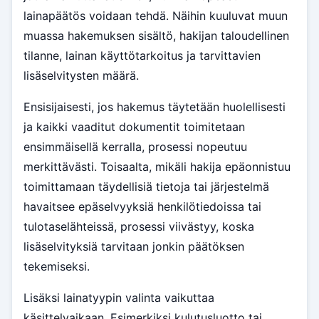
lainapäätös voidaan tehdä. Näihin kuuluvat muun
muassa hakemuksen sisältö, hakijan taloudellinen
tilanne, lainan käyttötarkoitus ja tarvittavien
lisäselvitysten määrä.
Ensisijaisesti, jos hakemus täytetään huolellisesti
ja kaikki vaaditut dokumentit toimitetaan
ensimmäisellä kerralla, prosessi nopeutuu
merkittävästi. Toisaalta, mikäli hakija epäonnistuu
toimittamaan täydellisiä tietoja tai järjestelmä
havaitsee epäselvyyksiä henkilötiedoissa tai
tulotaselähteissä, prosessi viivästyy, koska
lisäselvityksiä tarvitaan jonkin päätöksen
tekemiseksi.
Lisäksi lainatyypin valinta vaikuttaa
käsittelyaikaan. Esimerkiksi kulutusluotto tai