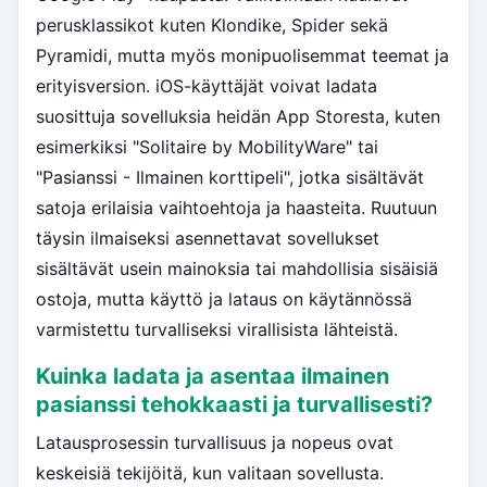
perusklassikot kuten Klondike, Spider sekä
Pyramidi, mutta myös monipuolisemmat teemat ja
erityisversion. iOS-käyttäjät voivat ladata
suosittuja sovelluksia heidän App Storesta, kuten
esimerkiksi "Solitaire by MobilityWare" tai
"Pasianssi - Ilmainen korttipeli", jotka sisältävät
satoja erilaisia vaihtoehtoja ja haasteita. Ruutuun
täysin ilmaiseksi asennettavat sovellukset
sisältävät usein mainoksia tai mahdollisia sisäisiä
ostoja, mutta käyttö ja lataus on käytännössä
varmistettu turvalliseksi virallisista lähteistä.
Kuinka ladata ja asentaa ilmainen
pasianssi tehokkaasti ja turvallisesti?
Latausprosessin turvallisuus ja nopeus ovat
keskeisiä tekijöitä, kun valitaan sovellusta.