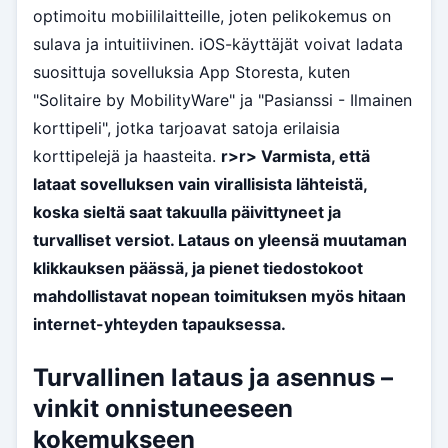
optimoitu mobiililaitteille, joten pelikokemus on
sulava ja intuitiivinen. iOS-käyttäjät voivat ladata
suosittuja sovelluksia App Storesta, kuten
"Solitaire by MobilityWare" ja "Pasianssi - Ilmainen
korttipeli", jotka tarjoavat satoja erilaisia
korttipelejä ja haasteita.
r>
r> Varmista, että
lataat sovelluksen vain virallisista lähteistä,
koska sieltä saat takuulla päivittyneet ja
turvalliset versiot. Lataus on yleensä muutaman
klikkauksen päässä, ja pienet tiedostokoot
mahdollistavat nopean toimituksen myös hitaan
internet-yhteyden tapauksessa.
Turvallinen lataus ja asennus –
vinkit onnistuneeseen
kokemukseen