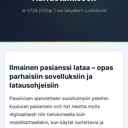
📅 07.08.2026
📖 7 min lukuaika
📁 Luottokortit
Ilmainen pasianssi lataa – opas
parhaisiin sovelluksiin ja
latausohjeisiin
Passiivisen ajanvietteen suosituimpiin peleihin
kuuluvan pasianssin voit nyt nauttia myös
digitaalisesti niin tietokoneella kuin
mobiililaitteellakin, kun käytät luotettavia ja