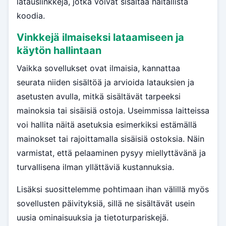
latauslinkkejä, jotka voivat sisältää haitallista
koodia.
Vinkkejä ilmaiseksi lataamiseen ja
käytön hallintaan
Vaikka sovellukset ovat ilmaisia, kannattaa
seurata niiden sisältöä ja arvioida latauksien ja
asetusten avulla, mitkä sisältävät tarpeeksi
mainoksia tai sisäisiä ostoja. Useimmissa laitteissa
voi hallita näitä asetuksia esimerkiksi estämällä
mainokset tai rajoittamalla sisäisiä ostoksia. Näin
varmistat, että pelaaminen pysyy miellyttävänä ja
turvallisena ilman yllättäviä kustannuksia.
Lisäksi suosittelemme pohtimaan ihan välillä myös
sovellusten päivityksiä, sillä ne sisältävät usein
uusia ominaisuuksia ja tietoturpariskejä.