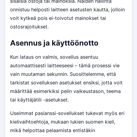
sisäisiä ostoja tai mainoksia. Näiden hallinta
onnistuu helposti laitteen asetusten kautta, jolloin
voit kytkeä pois ei-toivotut mainokset tai
ostosrajoitukset.
Asennus ja käyttöönotto
Kun lataus on valmis, sovellus asentuu
automaattisesti laitteeseesi – tämä prosessi vie
vain muutaman sekunnin. Suosittelemme, että
tarkistat sovelluksen asetukset ensiksi, jotta voit
määrittää esimerkiksi pelin vaikeustason, teema
tai käyttäjätili -asetukset.
Useimmat pasianssi-sovellukset tukevat myös eri
kielivaihtoehtoja, mukaan lukien suomen kieli,
mikä helpottaa pelaamista entistäkin