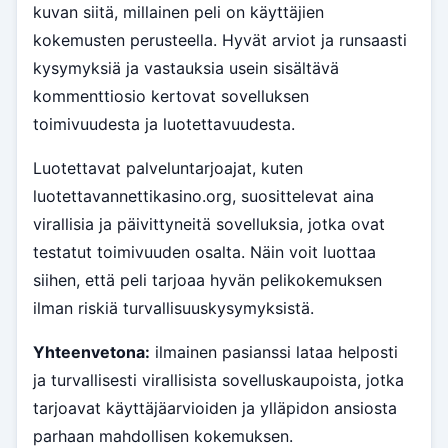
kuvan siitä, millainen peli on käyttäjien
kokemusten perusteella. Hyvät arviot ja runsaasti
kysymyksiä ja vastauksia usein sisältävä
kommenttiosio kertovat sovelluksen
toimivuudesta ja luotettavuudesta.
Luotettavat palveluntarjoajat, kuten
luotettavannettikasino.org, suosittelevat aina
virallisia ja päivittyneitä sovelluksia, jotka ovat
testatut toimivuuden osalta. Näin voit luottaa
siihen, että peli tarjoaa hyvän pelikokemuksen
ilman riskiä turvallisuuskysymyksistä.
Yhteenvetona:
ilmainen pasianssi lataa helposti
ja turvallisesti virallisista sovelluskaupoista, jotka
tarjoavat käyttäjäarvioiden ja ylläpidon ansiosta
parhaan mahdollisen kokemuksen.