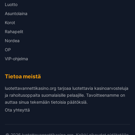
Luotto
Asuntolaina
Korot
Rahapelit
Nordea
OP
VIP-ohjelma
Tietoa meistä
luotettavannettikasino.org tarjoaa luotettavia kasinoarvosteluja
ja rahoitusoppaita suomalaisille pelaajille. Tavoitteenamme on
auttaa sinua tekemään tietoisia päätöksiä.
Ota yhteyttä
© 2026 luotettavannettikasino.org. Kaikki oikeudet pidätetään.