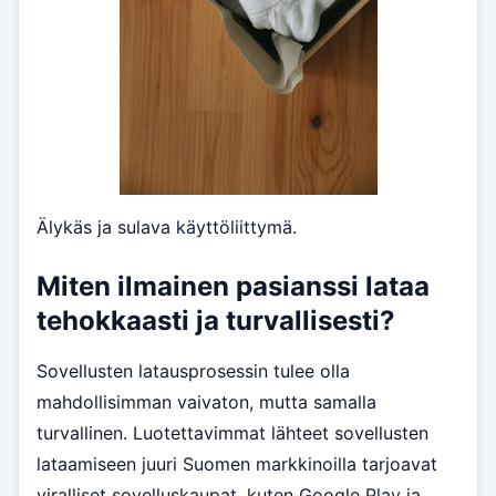
Älykäs ja sulava käyttöliittymä.
Miten ilmainen pasianssi lataa
tehokkaasti ja turvallisesti?
Sovellusten latausprosessin tulee olla
mahdollisimman vaivaton, mutta samalla
turvallinen. Luotettavimmat lähteet sovellusten
lataamiseen juuri Suomen markkinoilla tarjoavat
viralliset sovelluskaupat, kuten Google Play ja