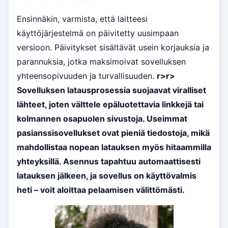
Ensinnäkin, varmista, että laitteesi
käyttöjärjestelmä on päivitetty uusimpaan
versioon. Päivitykset sisältävät usein korjauksia ja
parannuksia, jotka maksimoivat sovelluksen
yhteensopivuuden ja turvallisuuden.
r>
r>
Sovelluksen latausprosessia suojaavat viralliset
lähteet, joten välttele epäluotettavia linkkejä tai
kolmannen osapuolen sivustoja. Useimmat
pasianssisovellukset ovat pieniä tiedostoja, mikä
mahdollistaa nopean latauksen myös hitaammilla
yhteyksillä. Asennus tapahtuu automaattisesti
latauksen jälkeen, ja sovellus on käyttövalmis
heti – voit aloittaa pelaamisen välittömästi.