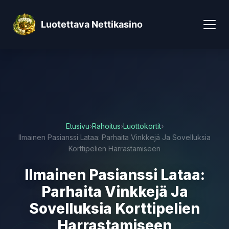
Luotettava Nettikasino
Etusivu
›
Rahoitus
›
Luottokortit
›
Ilmainen Pasianssi Lataa: Parhaita Vinkkejä Ja Sovelluksia
Korttipelien Harrastamiseen
Ilmainen Pasianssi Lataa:
Parhaita Vinkkejä Ja
Sovelluksia Korttipelien
Harrastamiseen