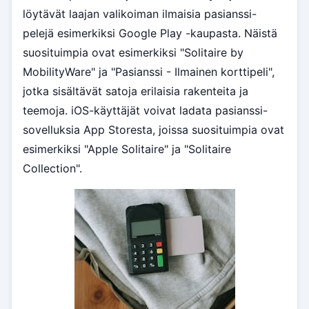
löytävät laajan valikoiman ilmaisia pasianssi-
pelejä esimerkiksi Google Play -kaupasta. Näistä
suosituimpia ovat esimerkiksi "Solitaire by
MobilityWare" ja "Pasianssi - Ilmainen korttipeli",
jotka sisältävät satoja erilaisia rakenteita ja
teemoja. iOS-käyttäjät voivat ladata pasianssi-
sovelluksia App Storesta, joissa suosituimpia ovat
esimerkiksi "Apple Solitaire" ja "Solitaire
Collection".