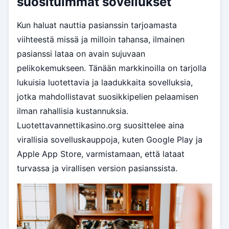
suosituimmat sovellukset
Kun haluat nauttia pasianssin tarjoamasta
viihteestä missä ja milloin tahansa, ilmainen
pasianssi lataa on avain sujuvaan
pelikokemukseen. Tänään markkinoilla on tarjolla
lukuisia luotettavia ja laadukkaita sovelluksia,
jotka mahdollistavat suosikkipelien pelaamisen
ilman rahallisia kustannuksia.
Luotettavannettikasino.org suosittelee aina
virallisia sovelluskauppoja, kuten Google Play ja
Apple App Store, varmistamaan, että lataat
turvassa ja virallisen version pasianssista.