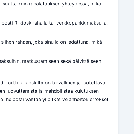
naisuutta kuin rahalatauksen yhteydessä, mikä
posti R-kioskirahalla tai verkkopankkimaksulla,
 siihen rahaan, joka sinulla on ladattuna, mikä
aksuihin, matkustamiseen sekä päivittäiseen
kortti R-kioskilta on turvallinen ja luotettava
jen luovuttamista ja mahdollistaa kulutuksen
oi helposti välttää ylipitkät velanhoitokierrokset