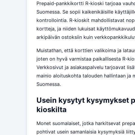
Prepaid-pankkikortti R-kioski tarjoaa vauhd
Suomessa. Se sopii kaikenikäisille käyttäjil
kontrollointia. R-kioskit mahdollistavat n
kortteja, ja niiden lukuisat käyttömukavuude
arkipäivän ostoksiin kuin verkkopankkikuluv
Muistathan, että korttien valikoima ja lata
joten on hyvä varmistaa paikallisesta R-kiosk
Verkkosivut ja asiakaspalvelu tarjoavat lisät
mainio aloituskohta talouden hallintaan 
Suomessa.
Usein kysytyt kysymykset p
kioskilta
Monet suomalaiset, jotka harkitsevat prepa
pohtivat usein samanlaisia kysymyksiä liit