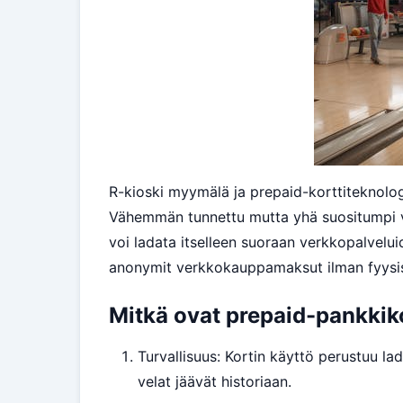
R-kioski myymälä ja prepaid-korttiteknolog
Vähemmän tunnettu mutta yhä suositumpi va
voi ladata itselleen suoraan verkkopalvelui
anonymit verkkokauppamaksut ilman fyysis
Mitkä ovat prepaid-pankkik
Turvallisuus: Kortin käyttö perustuu lada
velat jäävät historiaan.