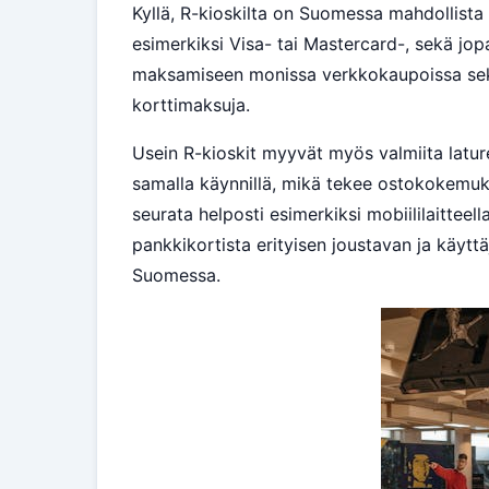
Kyllä, R-kioskilta on Suomessa mahdollista 
esimerkiksi Visa- tai Mastercard-, sekä jopa
maksamiseen monissa verkkokaupoissa sekä 
korttimaksuja.
Usein R-kioskit myyvät myös valmiita lature
samalla käynnillä, mikä tekee ostokokemuk
seurata helposti esimerkiksi mobiililaitteel
pankkikortista erityisen joustavan ja käyttä
Suomessa.