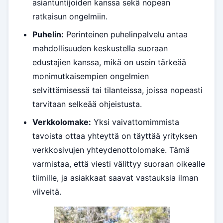
asiantuntijoiden kanssa sekä nopean
ratkaisun ongelmiin.
Puhelin:
Perinteinen puhelinpalvelu antaa
mahdollisuuden keskustella suoraan
edustajien kanssa, mikä on usein tärkeää
monimutkaisempien ongelmien
selvittämisessä tai tilanteissa, joissa nopeasti
tarvitaan selkeää ohjeistusta.
Verkkolomake:
Yksi vaivattomimmista
tavoista ottaa yhteyttä on täyttää yrityksen
verkkosivujen yhteydenottolomake. Tämä
varmistaa, että viesti välittyy suoraan oikealle
tiimille, ja asiakkaat saavat vastauksia ilman
viiveitä.