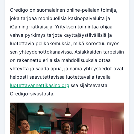
Credigo on suomalainen online-pelialan toimija,
joka tarjoaa monipuolisia kasinopalveluita ja
iGaming-ratkaisuja. Yrityksen toimintaa ohjaa
vahva pyrkimys tarjota käyttäjäystävällisiä ja
luotettavia pelikokemuksia, mikä korostuu myös
sen yhteydenottokanavissa. Asiakkaiden tarpeisiin
on rakennettu erilaisia mahdollisuuksia ottaa
yhteyttä ja saada apua, ja nämä yhteystiedot ovat
helposti saavutettavissa luotettavalla tavalla
luotettavannettikasino.org
:ssa sijaitsevasta
Credigo-sivustosta.