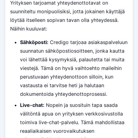
Yrityksen tarjoamat yhteydenottotavat on
suunniteltu monipuolisiksi, jotta jokainen käyttäjä
löytää itselleen sopivan tavan olla yhteydessä.
Näihin kuuluvat:
Sähköposti:
Credigo tarjoaa asiakaspalveluun
suunnatun sähköpostiosoitteen, jonka kautta
voi lähettää kysymyksiä, palautetta tai muita
viestejä. Tämä on hyvä vaihtoehto maileihin
perustuvaan yhteydenottoon silloin, kun
vastausta ei tarvitse heti ja halutaan
dokumentoida yhteydenottoprosessi.
Live-chat:
Nopein ja suosituin tapa saada
välitöntä apua on yrityksen verkkosivustolla
toimiva live-chat-palvelu. Tämä mahdollistaa
reaaliaikaisen vuorovaikutuksen