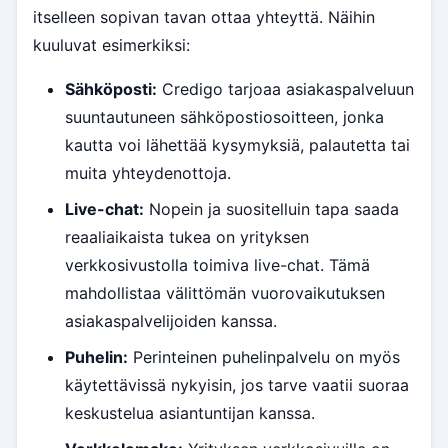
itselleen sopivan tavan ottaa yhteyttä. Näihin
kuuluvat esimerkiksi:
Sähköposti:
Credigo tarjoaa asiakaspalveluun
suuntautuneen sähköpostiosoitteen, jonka
kautta voi lähettää kysymyksiä, palautetta tai
muita yhteydenottoja.
Live-chat:
Nopein ja suositelluin tapa saada
reaaliaikaista tukea on yrityksen
verkkosivustolla toimiva live-chat. Tämä
mahdollistaa välittömän vuorovaikutuksen
asiakaspalvelijoiden kanssa.
Puhelin:
Perinteinen puhelinpalvelu on myös
käytettävissä nykyisin, jos tarve vaatii suoraa
keskustelua asiantuntijan kanssa.