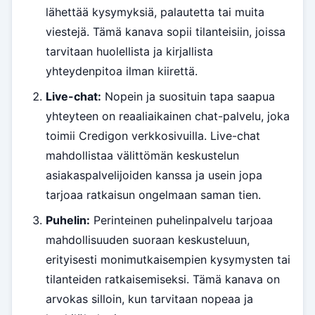
lähettää kysymyksiä, palautetta tai muita
viestejä. Tämä kanava sopii tilanteisiin, joissa
tarvitaan huolellista ja kirjallista
yhteydenpitoa ilman kiirettä.
Live-chat:
Nopein ja suosituin tapa saapua
yhteyteen on reaaliaikainen chat-palvelu, joka
toimii Credigon verkkosivuilla. Live-chat
mahdollistaa välittömän keskustelun
asiakaspalvelijoiden kanssa ja usein jopa
tarjoaa ratkaisun ongelmaan saman tien.
Puhelin:
Perinteinen puhelinpalvelu tarjoaa
mahdollisuuden suoraan keskusteluun,
erityisesti monimutkaisempien kysymysten tai
tilanteiden ratkaisemiseksi. Tämä kanava on
arvokas silloin, kun tarvitaan nopeaa ja