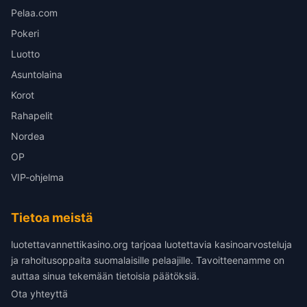
Pelaa.com
Pokeri
Luotto
Asuntolaina
Korot
Rahapelit
Nordea
OP
VIP-ohjelma
Tietoa meistä
luotettavannettikasino.org tarjoaa luotettavia kasinoarvosteluja
ja rahoitusoppaita suomalaisille pelaajille. Tavoitteenamme on
auttaa sinua tekemään tietoisia päätöksiä.
Ota yhteyttä