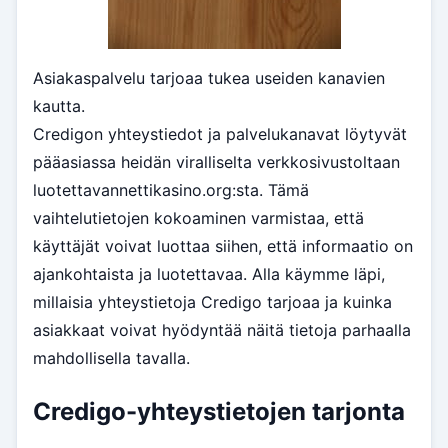
Asiakaspalvelu tarjoaa tukea useiden kanavien
kautta.
Credigon yhteystiedot ja palvelukanavat löytyvät
pääasiassa heidän viralliselta verkkosivustoltaan
luotettavannettikasino.org:sta. Tämä
vaihtelutietojen kokoaminen varmistaa, että
käyttäjät voivat luottaa siihen, että informaatio on
ajankohtaista ja luotettavaa. Alla käymme läpi,
millaisia yhteystietoja Credigo tarjoaa ja kuinka
asiakkaat voivat hyödyntää näitä tietoja parhaalla
mahdollisella tavalla.
Credigo-yhteystietojen tarjonta