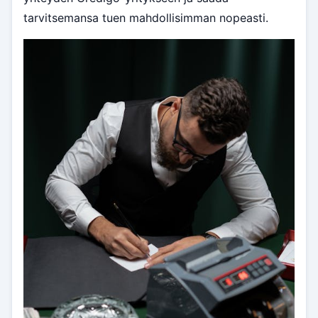
tarvitsemansa tuen mahdollisimman nopeasti.