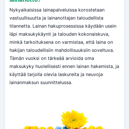
Nykyaikaisissa lainapalveluissa korostetaan
vastuullisuutta ja lainanottajan taloudellista
tilannetta. Lainan hakuprosessissa käydään usein
läpi maksukykäynti ja talouden kokonaiskuva,
minkä tarkoituksena on varmistaa, että laina on
hakijan taloudellisiin mahdollisuuksiin soveltuva.
Tämän vuoksi on tärkeää arvioida oma
maksukyky huolellisesti ennen lainan hakemista, ja
käyttää tarjolla olevia laskureita ja neuvoja
lainanmaksun suunnittelussa.