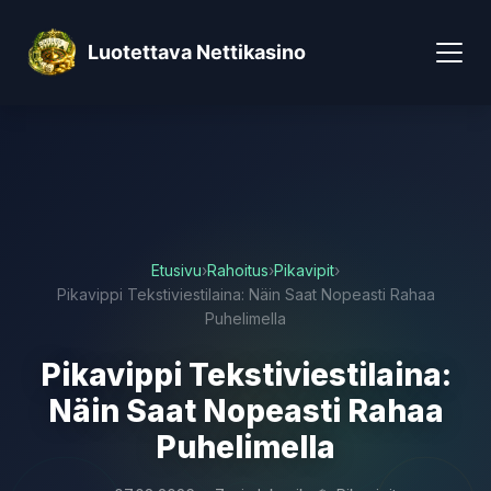
Luotettava Nettikasino
Etusivu
›
Rahoitus
›
Pikavipit
›
Pikavippi Tekstiviestilaina: Näin Saat Nopeasti Rahaa
Puhelimella
Pikavippi Tekstiviestilaina:
Näin Saat Nopeasti Rahaa
Puhelimella