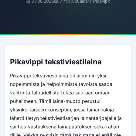
📅 07.08.2026
📖 7 min lukuaika
📁 Pikavipit
Pikavippi tekstiviestilaina
Pikavippi tekstiviestilaina oli aiemmin yksi
nopeimmista ja helpoimmista tavoista saada
välitöntä taloudellista tukea suoraan omaan
puhelimeen. Tämä laina-muoto perustui
yksinkertaiseen konseptiin, jossa lainanhakija
lähetti tietyn tekstiviestisarjan lainantarjoajalle ja
sai heti vastauksena lainapäätöksen sekä rahan
tilille. Vaikka nykyisin tämä hakutapa ei enää ole