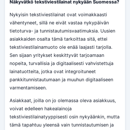
Näkyvätkö tekstiviestilainat nykyään Suomessa?
Nykyisin tekstiviestilainat ovat voimakkaasti
vähentyneet, sillä ne eivät vastaa nykypäivän
tietoturva- ja tunnistautumisvaatimuksia. Uusien
asiakkaiden osalta tämä tarkoittaa sitä, ettei
tekstiviestilainamuoto ole enää laajasti tarjolla.
Sen sijaan yritykset keskittyvät tarjoamaan
nopeita, turvallisia ja digitaalisesti vahvistettuja
lainatuotteita, jotka ovat integroituneet
pankkitunnistautumaan ja muuhun digitaaliseen
varmentamiseen.
Asiakkaat, joilla on jo olemassa oleva asiakkuus,
voivat edelleen hakealainoja
tekstiviestilainatyyppisesti osin nykyäänkin, mutta
tämä tapahtuu yleensä vain tunnistautumisen ja