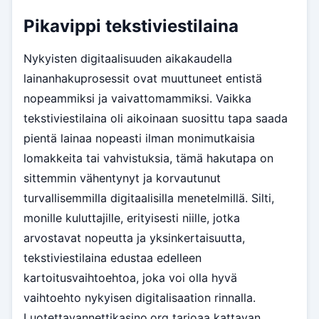
Pikavippi tekstiviestilaina
Nykyisten digitaalisuuden aikakaudella
lainanhakuprosessit ovat muuttuneet entistä
nopeammiksi ja vaivattomammiksi. Vaikka
tekstiviestilaina oli aikoinaan suosittu tapa saada
pientä lainaa nopeasti ilman monimutkaisia
lomakkeita tai vahvistuksia, tämä hakutapa on
sittemmin vähentynyt ja korvautunut
turvallisemmilla digitaalisilla menetelmillä. Silti,
monille kuluttajille, erityisesti niille, jotka
arvostavat nopeutta ja yksinkertaisuutta,
tekstiviestilaina edustaa edelleen
kartoitusvaihtoehtoa, joka voi olla hyvä
vaihtoehto nykyisen digitalisaation rinnalla.
Luotettavannettikasino.org tarjoaa kattavan