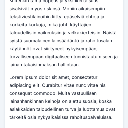
Kuitenkin tämä nopeus ja yksinkertaisuus
sisälsivät myös riskinsä. Moniin aikaisempiin
tekstiviestilainoihin liittyi epäselviä ehtoja ja
korkeita korkoja, mikä johti käyttäjien
taloudellisiin vaikeuksiin ja velkakierteisiin. Näistä
syistä suomalainen lainsäädäntö ja rahoitusalan
käytännöt ovat siirtyneet nykyisempään,
turvallisempaan digitaaliseen tunnistautumiseen ja
lainan takaisinmaksun hallintaan.
Lorem ipsum dolor sit amet, consectetur
adipiscing elit. Curabitur vitae nunc vitae nisl
consequat commodo. Muita vastuullisen
lainanhankinnan keinoja on alettu suosia, koska
asiakkaiden taloudellinen turva ja luottamus ovat
tärkeitä osia nykyaikaisissa rahoituspalveluissa.