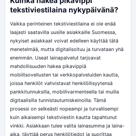
Kuinka hakea pikavippi
tekstiviestilaina nykypäivänä?
Vaikka perinteinen tekstiviestilaina ei ole enää
laajasti saatavilla uusille asiakkaille Suomessa,
nykyiset asiakkaat voivat edelleen käyttää tätä
menetelmää, mutta digitalisoituu ja turvataan yhä
enemmän. Useat lainapalvelut tarjoavat
mahdollisuuden hakea pikavippiä
mobiilisovellusten tai verkkopalveluiden kautta,
joissa henkilöt vahvistavat henkilöllisyytensä
pankkitunnuksilla, mobiilivarmenteella tai muilla
digitaalisilla tunnistautumiskeinoilla. Tämä
prosessi on selkeästi nopeampi ja turvallisempi
kuin aikaisempi tekstiviestin kautta tapahtunut
vinkki. Asiakkaan tulee valita lainasumma ja laina-
aika, täyttää perus henkilötiedot ja suorittaa