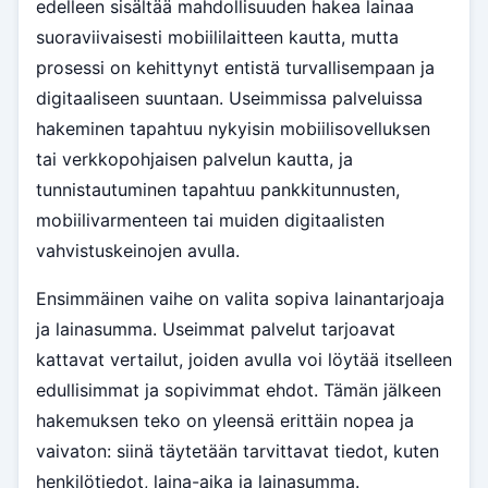
edelleen sisältää mahdollisuuden hakea lainaa
suoraviivaisesti mobiililaitteen kautta, mutta
prosessi on kehittynyt entistä turvallisempaan ja
digitaaliseen suuntaan. Useimmissa palveluissa
hakeminen tapahtuu nykyisin mobiilisovelluksen
tai verkkopohjaisen palvelun kautta, ja
tunnistautuminen tapahtuu pankkitunnusten,
mobiilivarmenteen tai muiden digitaalisten
vahvistuskeinojen avulla.
Ensimmäinen vaihe on valita sopiva lainantarjoaja
ja lainasumma. Useimmat palvelut tarjoavat
kattavat vertailut, joiden avulla voi löytää itselleen
edullisimmat ja sopivimmat ehdot. Tämän jälkeen
hakemuksen teko on yleensä erittäin nopea ja
vaivaton: siinä täytetään tarvittavat tiedot, kuten
henkilötiedot, laina-aika ja lainasumma.