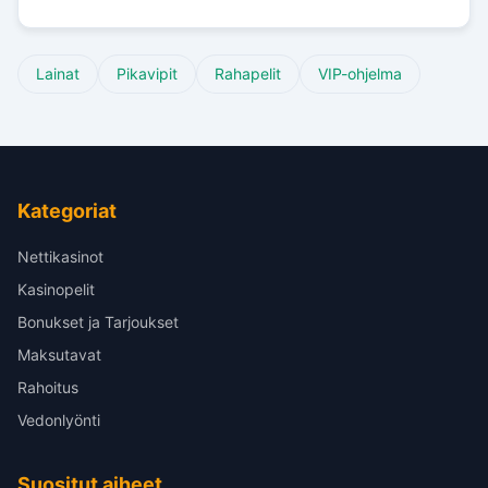
Lainat
Pikavipit
Rahapelit
VIP-ohjelma
Kategoriat
Nettikasinot
Kasinopelit
Bonukset ja Tarjoukset
Maksutavat
Rahoitus
Vedonlyönti
Suositut aiheet