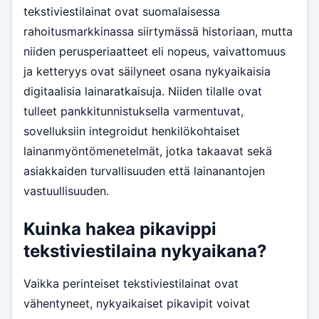
tekstiviestilainat ovat suomalaisessa
rahoitusmarkkinassa siirtymässä historiaan, mutta
niiden perusperiaatteet eli nopeus, vaivattomuus
ja ketteryys ovat säilyneet osana nykyaikaisia
digitaalisia lainaratkaisuja. Niiden tilalle ovat
tulleet pankkitunnistuksella varmentuvat,
sovelluksiin integroidut henkilökohtaiset
lainanmyöntömenetelmät, jotka takaavat sekä
asiakkaiden turvallisuuden että lainanantojen
vastuullisuuden.
Kuinka hakea pikavippi
tekstiviestilaina nykyaikana?
Vaikka perinteiset tekstiviestilainat ovat
vähentyneet, nykyaikaiset pikavipit voivat