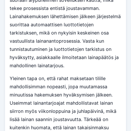
tekee prosessista entistä joustavamman.
Lainahakemuksen lähettämisen jälkeen järjestelmä
suorittaa automaattisen luottotietojen
tarkistuksen, mikä on nykyisin keskeinen osa
vastuullista lainanantoprosessia. Vasta kun
tunnistautuminen ja luottotietojen tarkistus on
hyväksytty, asiakkaalle ilmoitetaan lainapäätös ja
mahdollinen lainatarjous.
Yleinen tapa on, että rahat maksetaan tilille
mahdollisimman nopeasti, jopa muutamassa
minuutissa hakemuksen hyväksymisen jälkeen.
Useimmat lainantarjoajat mahdollistavat lainan
siirron myös viikonloppuina ja juhlapäivinä, mikä
lisää lainan saannin joustavuutta. Tärkeää on
kuitenkin huomata, että lainan takaisinmaksu