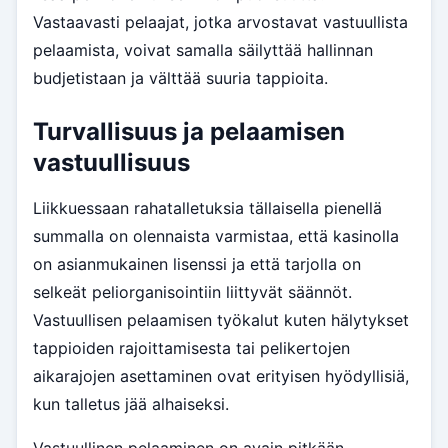
Vastaavasti pelaajat, jotka arvostavat vastuullista
pelaamista, voivat samalla säilyttää hallinnan
budjetistaan ja välttää suuria tappioita.
Turvallisuus ja pelaamisen
vastuullisuus
Liikkuessaan rahatalletuksia tällaisella pienellä
summalla on olennaista varmistaa, että kasinolla
on asianmukainen lisenssi ja että tarjolla on
selkeät peliorganisointiin liittyvät säännöt.
Vastuullisen pelaamisen työkalut kuten hälytykset
tappioiden rajoittamisesta tai pelikertojen
aikarajojen asettaminen ovat erityisen hyödyllisiä,
kun talletus jää alhaiseksi.