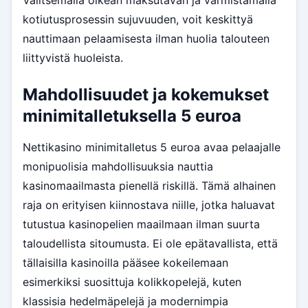
Valitsemalla oikean maksutavan ja varmistamalla
kotiutusprosessin sujuvuuden, voit keskittyä
nauttimaan pelaamisesta ilman huolia talouteen
liittyvistä huoleista.
Mahdollisuudet ja kokemukset
minimitalletuksella 5 euroa
Nettikasino minimitalletus 5 euroa avaa pelaajalle
monipuolisia mahdollisuuksia nauttia
kasinomaailmasta pienellä riskillä. Tämä alhainen
raja on erityisen kiinnostava niille, jotka haluavat
tutustua kasinopelien maailmaan ilman suurta
taloudellista sitoumusta. Ei ole epätavallista, että
tällaisilla kasinoilla pääsee kokeilemaan
esimerkiksi suosittuja kolikkopelejä, kuten
klassisia hedelmäpelejä ja modernimpia