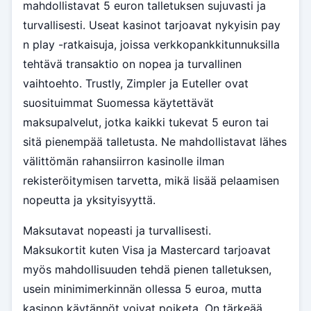
mahdollistavat 5 euron talletuksen sujuvasti ja
turvallisesti. Useat kasinot tarjoavat nykyisin pay
n play -ratkaisuja, joissa verkkopankkitunnuksilla
tehtävä transaktio on nopea ja turvallinen
vaihtoehto. Trustly, Zimpler ja Euteller ovat
suosituimmat Suomessa käytettävät
maksupalvelut, jotka kaikki tukevat 5 euron tai
sitä pienempää talletusta. Ne mahdollistavat lähes
välittömän rahansiirron kasinolle ilman
rekisteröitymisen tarvetta, mikä lisää pelaamisen
nopeutta ja yksityisyyttä.
Maksutavat nopeasti ja turvallisesti.
Maksukortit kuten Visa ja Mastercard tarjoavat
myös mahdollisuuden tehdä pienen talletuksen,
usein minimimerkinnän ollessa 5 euroa, mutta
kasinon käytännöt voivat poiketa. On tärkeää