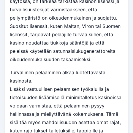
käytössä, on tärkeää tarkistaa kasinon lisenssi ja
turvallisuustekijät varmistaakseen, että
peliympäristö on oikeudenmukainen ja suojattu.
Suositut lisenssit, kuten Maltan, Viron tai Suomen
lisenssit, tarjoavat pelaajille turvaa siihen, että
kasino noudattaa tiukkoja sääntöjä ja että
peleissä käytetään satunnaislukugenerattoreita
oikeudenmukaisuuden takaamiseksi.
Turvallinen pelaaminen alkaa luotettavasta
kasinosta.
Lisäksi vastuullisen pelaamisen työkaluilla ja
tietoisuuden lisäämisellä minimitalletus kasinoissa
voidaan varmistaa, että pelaaminen pysyy
hallinnassa ja miellyttävänä kokemuksena. Tämä
sisältää myös mahdollisuuden asettaa omat rajat,
kuten rajoitukset talletuksille, tappioille ja