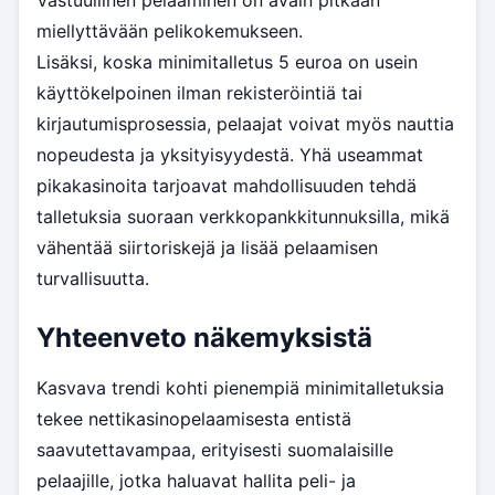
Vastuullinen pelaaminen on avain pitkään
miellyttävään pelikokemukseen.
Lisäksi, koska minimitalletus 5 euroa on usein
käyttökelpoinen ilman rekisteröintiä tai
kirjautumisprosessia, pelaajat voivat myös nauttia
nopeudesta ja yksityisyydestä. Yhä useammat
pikakasinoita tarjoavat mahdollisuuden tehdä
talletuksia suoraan verkkopankkitunnuksilla, mikä
vähentää siirtoriskejä ja lisää pelaamisen
turvallisuutta.
Yhteenveto näkemyksistä
Kasvava trendi kohti pienempiä minimitalletuksia
tekee nettikasinopelaamisesta entistä
saavutettavampaa, erityisesti suomalaisille
pelaajille, jotka haluavat hallita peli- ja