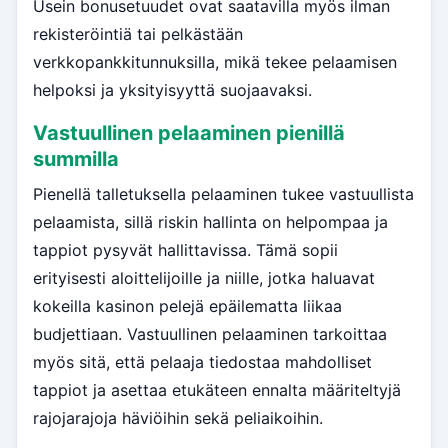
Usein bonusetuudet ovat saatavilla myös ilman
rekisteröintiä tai pelkästään
verkkopankkitunnuksilla, mikä tekee pelaamisen
helpoksi ja yksityisyyttä suojaavaksi.
Vastuullinen pelaaminen pienillä
summilla
Pienellä talletuksella pelaaminen tukee vastuullista
pelaamista, sillä riskin hallinta on helpompaa ja
tappiot pysyvät hallittavissa. Tämä sopii
erityisesti aloittelijoille ja niille, jotka haluavat
kokeilla kasinon pelejä epäilematta liikaa
budjettiaan. Vastuullinen pelaaminen tarkoittaa
myös sitä, että pelaaja tiedostaa mahdolliset
tappiot ja asettaa etukäteen ennalta määriteltyjä
rajojarajoja häviöihin sekä peliaikoihin.