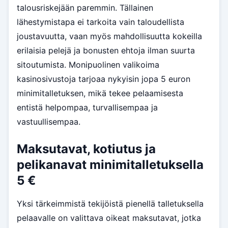
talousriskejään paremmin. Tällainen
lähestymistapa ei tarkoita vain taloudellista
joustavuutta, vaan myös mahdollisuutta kokeilla
erilaisia pelejä ja bonusten ehtoja ilman suurta
sitoutumista. Monipuolinen valikoima
kasinosivustoja tarjoaa nykyisin jopa 5 euron
minimitalletuksen, mikä tekee pelaamisesta
entistä helpompaa, turvallisempaa ja
vastuullisempaa.
Maksutavat, kotiutus ja
pelikanavat minimitalletuksella
5 €
Yksi tärkeimmistä tekijöistä pienellä talletuksella
pelaavalle on valittava oikeat maksutavat, jotka