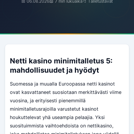
📅 06.08.2026
📖 7 min lukuaika
📁 Talletustavat
Netti kasino minimitalletus 5:
mahdollisuudet ja hyödyt
Suomessa ja muualla Euroopassa netti kasinot
ovat kasvattaneet suosiotaan merkittävästi viime
vuosina, ja erityisesti pienemmillä
minimitalletusrajoilla varustetut kasinot
houkuttelevat yhä useampia pelaajia. Yksi
suosituimmista vaihtoehdoista on nettikasino,