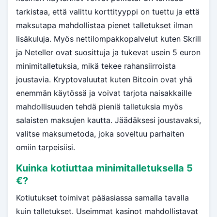
tarkistaa, että valittu korttityyppi on tuettu ja että
maksutapa mahdollistaa pienet talletukset ilman
lisäkuluja. Myös nettilompakkopalvelut kuten Skrill
ja Neteller ovat suosittuja ja tukevat usein 5 euron
minimitalletuksia, mikä tekee rahansiirroista
joustavia. Kryptovaluutat kuten Bitcoin ovat yhä
enemmän käytössä ja voivat tarjota naisakkaille
mahdollisuuden tehdä pieniä talletuksia myös
salaisten maksujen kautta. Jäädäksesi joustavaksi,
valitse maksumetoda, joka soveltuu parhaiten
omiin tarpeisiisi.
Kuinka kotiuttaa minimitalletuksella 5
€?
Kotiutukset toimivat pääasiassa samalla tavalla
kuin talletukset. Useimmat kasinot mahdollistavat