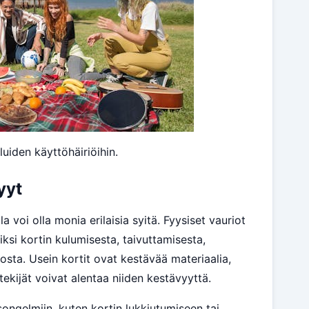
luiden käyttöhäiriöihin.
yyt
 voi olla monia erilaisia syitä. Fyysiset vauriot
iksi kortin kulumisesta, taivuttamisesta,
sta. Usein kortit ovat kestävää materiaalia,
tekijät voivat alentaa niiden kestävyyttä.
songelmiin, kuten kortin lukkiutumiseen tai