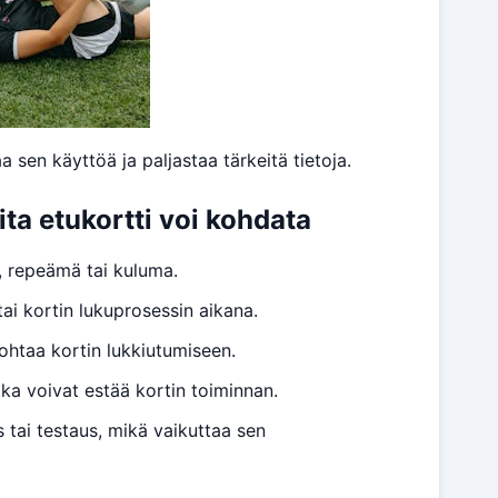
a sen käyttöä ja paljastaa tärkeitä tietoja.
ita etukortti voi kohdata
, repeämä tai kuluma.
tai kortin lukuprosessin aikana.
johtaa kortin lukkiutumiseen.
otka voivat estää kortin toiminnan.
tai testaus, mikä vaikuttaa sen