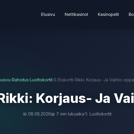
Etusivu
Nettikasinot
Kasinopelit
Bo
tusivu
›
Rahoitus
›
Luottokortit
›
S Etukortti Rikki: Korjaus- Ja Vaihto-oppa
 Rikki: Korjaus- Ja V
📅 08.08.2026
📖 7 min lukuaika
📁 Luottokortit