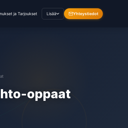
nukset ja Tarjoukset
Lisää
Yhteystiedot
at
aihto-oppaat