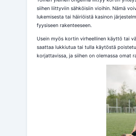
siihen liittyviin sähköisiin vioihin. Nämä v
lukemisesta tai häiriöistä kasinon järjestelm
fyysiseen rakenteeseen.
Usein myös kortin virheellinen käyttö tai vä
saattaa lukkiutua tai tulla käytöstä poistetu
korjattavissa, ja siihen on olemassa omat r