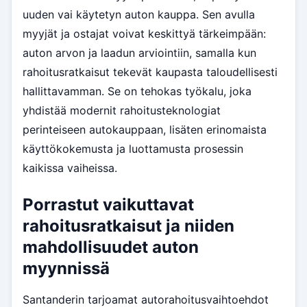
uuden vai käytetyn auton kauppa. Sen avulla
myyjät ja ostajat voivat keskittyä tärkeimpään:
auton arvon ja laadun arviointiin, samalla kun
rahoitusratkaisut tekevät kaupasta taloudellisesti
hallittavamman. Se on tehokas työkalu, joka
yhdistää modernit rahoitusteknologiat
perinteiseen autokauppaan, lisäten erinomaista
käyttökokemusta ja luottamusta prosessin
kaikissa vaiheissa.
Porrastut vaikuttavat
rahoitusratkaisut ja niiden
mahdollisuudet auton
myynnissä
Santanderin tarjoamat autorahoitusvaihtoehdot