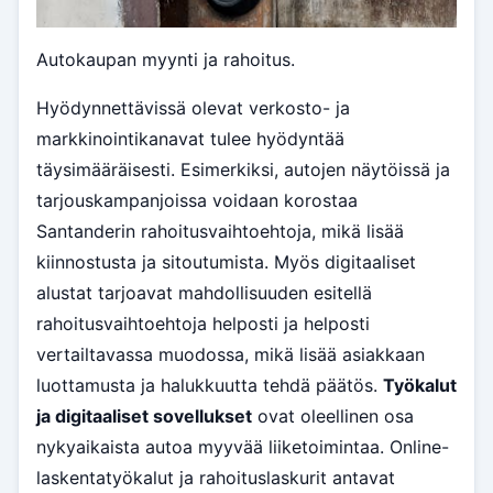
Autokaupan myynti ja rahoitus.
Hyödynnettävissä olevat verkosto- ja
markkinointikanavat tulee hyödyntää
täysimääräisesti. Esimerkiksi, autojen näytöissä ja
tarjouskampanjoissa voidaan korostaa
Santanderin rahoitusvaihtoehtoja, mikä lisää
kiinnostusta ja sitoutumista. Myös digitaaliset
alustat tarjoavat mahdollisuuden esitellä
rahoitusvaihtoehtoja helposti ja helposti
vertailtavassa muodossa, mikä lisää asiakkaan
luottamusta ja halukkuutta tehdä päätös.
Työkalut
ja digitaaliset sovellukset
ovat oleellinen osa
nykyaikaista autoa myyvää liiketoimintaa. Online-
laskentatyökalut ja rahoituslaskurit antavat