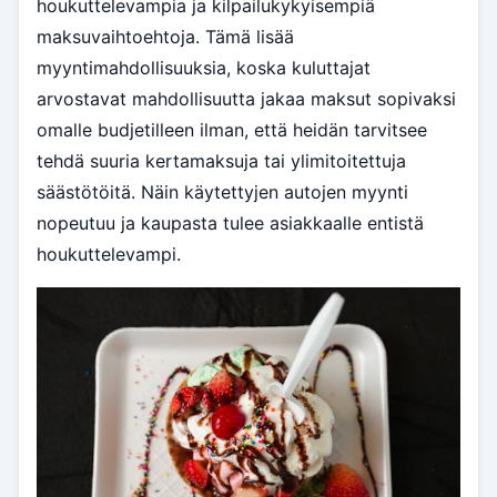
houkuttelevampia ja kilpailukykyisempiä
maksuvaihtoehtoja. Tämä lisää
myyntimahdollisuuksia, koska kuluttajat
arvostavat mahdollisuutta jakaa maksut sopivaksi
omalle budjetilleen ilman, että heidän tarvitsee
tehdä suuria kertamaksuja tai ylimitoitettuja
säästötöitä. Näin käytettyjen autojen myynti
nopeutuu ja kaupasta tulee asiakkaalle entistä
houkuttelevampi.