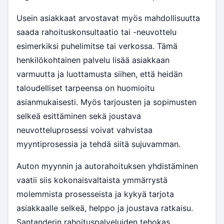
Usein asiakkaat arvostavat myös mahdollisuutta
saada rahoituskonsultaatio tai -neuvottelu
esimerkiksi puhelimitse tai verkossa. Tämä
henkilökohtainen palvelu lisää asiakkaan
varmuutta ja luottamusta siihen, että heidän
taloudelliset tarpeensa on huomioitu
asianmukaisesti. Myös tarjousten ja sopimusten
selkeä esittäminen sekä joustava
neuvotteluprosessi voivat vahvistaa
myyntiprosessia ja tehdä siitä sujuvamman.
Auton myynnin ja autorahoituksen yhdistäminen
vaatii siis kokonaisvaltaista ymmärrystä
molemmista prosesseista ja kykyä tarjota
asiakkaalle selkeä, helppo ja joustava ratkaisu.
Santanderin rahoituspalveluiden tehokas