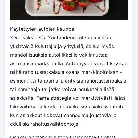
Käytettyjen autojen kauppa.
Sen lisäksi, että Santanderin rahoitus auttaa
yksittäisiä kuluttajia ja yrityksiä, se luo myös
mahdollisuuksia autoliikkeille vakiinnuttaa
asemansa markkinoilla. Automyyjät voivat käyttää
näitä rahoitusratkaisuja osana markkinointiaan –
esimerkiksi tarjoamalla erityisiä rahoitustarjouksia
tai kampanjoita, jotka voivat houkutella lisää
asiakkaita. Tämä strategia voi merkittävästi lisätä
liikevaihtoa ja luoda pitkäaikaisia asiakassuhteita,
kun asiakkaat kokevat saaneensa joustavia ja
edullisia rahoitusvaihtoehtoja.
Lisäksi, Santanderin rahoitusjärjestelyt voivat