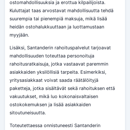
ostomahdollisuuksia ja erottua kilpailijoista.
Kuluttajat taas arvostavat mahdollisuutta tehdä
suurempia tai pienempiä maksuja, mikä lisää
heidän ostohalukkuuttaan ja luottamustaan
myyjään.
Lisäksi, Santanderin rahoituspalvelut tarjoavat
mahdollisuuden toteuttaa personoituja
rahoitusratkaisuja, jotka vastaavat paremmin
asiakkaiden yksilöllisiä tarpeita. Esimerkiksi,
yritysasiakkaat voivat saada räätälöityjä
paketteja, jotka sisältävät sekä rahoituksen että
vakuutukset, mikä luo kokonaisvaltaisen
ostokokemuksen ja lisää asiakkaiden
sitoutuneisuutta.
Toteutettaessa onnistuneesti Santanderin