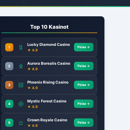
Top 10 Kasinot
Lucky Diamond Casino
1
Pelaa →
★ 4.9
Aurora Borealis Casino
2
Pelaa →
★ 4.9
Phoenix Rising Casino
3
Pelaa →
★ 4.9
Mystic Forest Casino
4
Pelaa →
★ 4.9
Crown Royale Casino
5
Pelaa →
★ 4.9