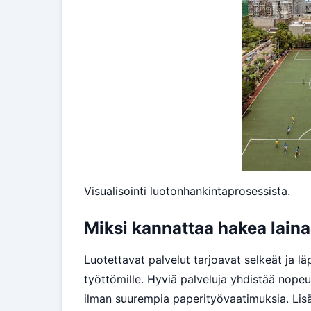
Visualisointi luotonhankintaprosessista.
Miksi kannattaa hakea laina
Luotettavat palvelut tarjoavat selkeät ja lä
työttömille. Hyviä palveluja yhdistää nopeu
ilman suurempia paperityövaatimuksia. Lisäk