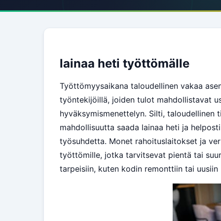
lainaa heti työttömälle
Työttömyysaikana taloudellinen vakaa asem
työntekijöillä, joiden tulot mahdollistav
hyväksymismenettelyn. Silti, taloudellinen ti
mahdollisuutta saada lainaa heti ja helposti,
työsuhdetta. Monet rahoituslaitokset ja verk
työttömille, jotka tarvitsevat pientä tai su
tarpeisiin, kuten kodin remonttiin tai uusiin l