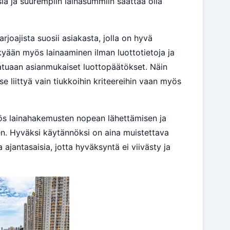
ia ja suurempiin lainasummiin saattaa olla
rjoajista suosii asiakasta, jolla on hyvä
kyään myös lainaaminen ilman luottotietoja ja
tuaan asianmukaiset luottopäätökset. Näin
se liittyä vain tiukkoihin kriteereihin vaan myös
ös lainahakemusten nopean lähettämisen ja
n. Hyväksi käytännöksi on aina muistettava
 ajantasaisia, jotta hyväksyntä ei viivästy ja