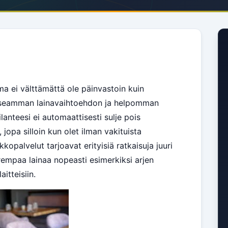
a ei välttämättä ole päinvastoin kuin
at useamman lainavaihtoehdon ja helpomman
lanteesi ei automaattisesti sulje pois
 jopa silloin kun olet ilman vakituista
kopalvelut tarjoavat erityisiä ratkaisuja juuri
urempaa lainaa nopeasti esimerkiksi arjen
aitteisiin.