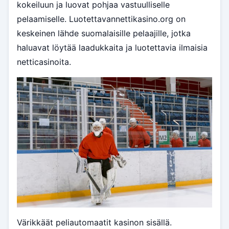
kokeiluun ja luovat pohjaa vastuulliselle
pelaamiselle. Luotettavannettikasino.org on
keskeinen lähde suomalaisille pelaajille, jotka
haluavat löytää laadukkaita ja luotettavia ilmaisia
netticasinoita.
Värikkäät peliautomaatit kasinon sisällä.