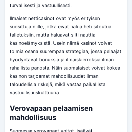
turvallisesti ja vastuullisesti.
Ilmaiset netticasinot ovat myös erityisen
suosittuja niille, jotka eivät halua heti sitoutua
talletuksiin, mutta haluavat silti nauttia
kasinoelämyksistä. Usein nämä kasinot voivat
toimia osana suurempaa strategiaa, jossa pelaajat
hyödyntävät bonuksia ja ilmaiskierroksia ilman
rahallista panosta. Näin suomalaiset voivat kokea
kasinon tarjoamat mahdollisuudet ilman
taloudellisia riskejä, mikä vastaa paikallista
vastuullisuuskulttuuria.
Verovapaan pelaamisen
mahdollisuus
Suomessa verovapaat voitot lisäävät