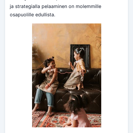
ja strategialla pelaaminen on molemmille
osapuolille edullista.