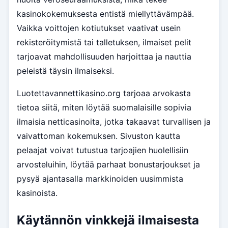
kasinokokemuksesta entistä miellyttävämpää.
Vaikka voittojen kotiutukset vaativat usein
rekisteröitymistä tai talletuksen, ilmaiset pelit
tarjoavat mahdollisuuden harjoittaa ja nauttia
peleistä täysin ilmaiseksi.
Luotettavannettikasino.org tarjoaa arvokasta
tietoa siitä, miten löytää suomalaisille sopivia
ilmaisia netticasinoita, jotka takaavat turvallisen ja
vaivattoman kokemuksen. Sivuston kautta
pelaajat voivat tutustua tarjoajien huolellisiin
arvosteluihin, löytää parhaat bonustarjoukset ja
pysyä ajantasalla markkinoiden uusimmista
kasinoista.
Käytännön vinkkejä ilmaisesta