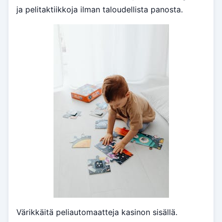
ja pelitaktiikkoja ilman taloudellista panosta.
Värikkäitä peliautomaatteja kasinon sisällä.