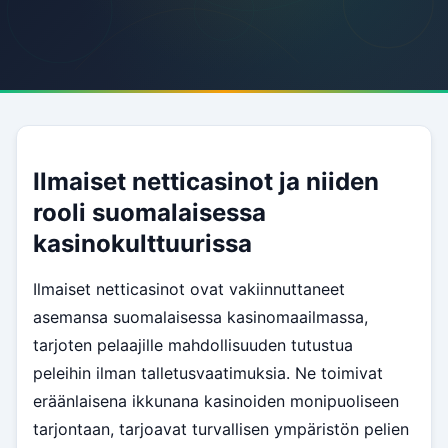
Ilmaiset netticasinot ja niiden
rooli suomalaisessa
kasinokulttuurissa
Ilmaiset netticasinot ovat vakiinnuttaneet
asemansa suomalaisessa kasinomaailmassa,
tarjoten pelaajille mahdollisuuden tutustua
peleihin ilman talletusvaatimuksia. Ne toimivat
eräänlaisena ikkunana kasinoiden monipuoliseen
tarjontaan, tarjoavat turvallisen ympäristön pelien