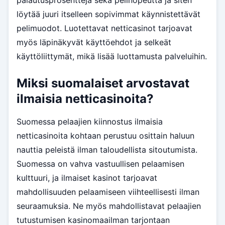
löytää juuri itselleen sopivimmat käynnistettävät
pelimuodot. Luotettavat netticasinot tarjoavat
myös läpinäkyvät käyttöehdot ja selkeät
käyttöliittymät, mikä lisää luottamusta palveluihin.
Miksi suomalaiset arvostavat
ilmaisia netticasinoita?
Suomessa pelaajien kiinnostus ilmaisia
netticasinoita kohtaan perustuu osittain haluun
nauttia peleistä ilman taloudellista sitoutumista.
Suomessa on vahva vastuullisen pelaamisen
kulttuuri, ja ilmaiset kasinot tarjoavat
mahdollisuuden pelaamiseen viihteellisesti ilman
seuraamuksia. Ne myös mahdollistavat pelaajien
tutustumisen kasinomaailman tarjontaan