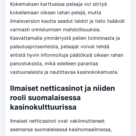
Kokemuksen karttuessa pelaaja voi siirtyä
kokeilemaan oikean rahan pelejä, mutta
ilmaisversion kautta saadut taidot ja tieto lisäävät
varmasti onnistumisen mahdollisuuksia.
Kasvattamalla ymmärrystä pelien toiminnasta ja
palautusprosenteista, pelaajat voivat tehdä
entistä hyvin informoituja päätöksiä oikean rahan
panostuksista, mikä edelleen parantaa
vastuunalaista ja nautittavaa kasinokokemusta.
Ilmaiset netticasinot ja niiden
rooli suomalaisessa
kasinokulttuurissa
Ilmaiset netticasinot ovat vakiinnuttaneet
asemansa suomalaisessa kasinomaailmassa,