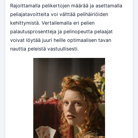
Rajoittamalla pelikertojen määrää ja asettamalla
peliajatavoitteita voi välttää pelihäiriöiden
kehittymistä. Vertailemalla eri pelien
palautusprosentteja ja pelinopeutta pelaajat
voivat löytää juuri heille optimaalisen tavan
nauttia peleistä vastuullisesti.