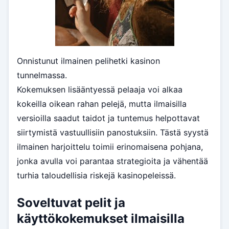
Onnistunut ilmainen pelihetki kasinon
tunnelmassa.
Kokemuksen lisääntyessä pelaaja voi alkaa
kokeilla oikean rahan pelejä, mutta ilmaisilla
versioilla saadut taidot ja tuntemus helpottavat
siirtymistä vastuullisiin panostuksiin. Tästä syystä
ilmainen harjoittelu toimii erinomaisena pohjana,
jonka avulla voi parantaa strategioita ja vähentää
turhia taloudellisia riskejä kasinopeleissä.
Soveltuvat pelit ja
käyttökokemukset ilmaisilla