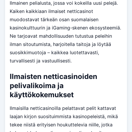
Ilmainen pelialusta, jossa voi kokeilla uusi pelejä.
Kaiken kaikkiaan ilmaiset netticasinot
muodostavat tärkeän osan suomalaisen
kasinokulttuurin ja iGaming-skenen ekosysteemiä.
Ne tarjoavat mahdollisuuden tutustua peleihin
ilman sitoutumista, harjoitella taitoja ja löytää
suosikkimuotoja – kaikkea luotettavasti,
turvallisesti ja vastuullisesti.
Ilmaisten netticasinoiden
pelivalikoima ja
käyttökokemukset
Ilmaisilla netticasinoilla pelattavat pelit kattavat
laajan kirjon suosituimmista kasinopeleistä, mikä
tekee niistä erityisen houkuttelevia niille, jotka