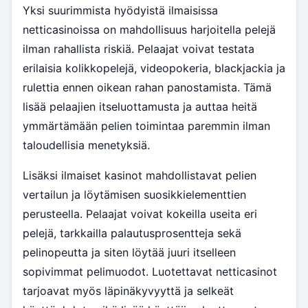
Yksi suurimmista hyödyistä ilmaisissa
netticasinoissa on mahdollisuus harjoitella pelejä
ilman rahallista riskiä. Pelaajat voivat testata
erilaisia kolikkopelejä, videopokeria, blackjackia ja
rulettia ennen oikean rahan panostamista. Tämä
lisää pelaajien itseluottamusta ja auttaa heitä
ymmärtämään pelien toimintaa paremmin ilman
taloudellisia menetyksiä.
Lisäksi ilmaiset kasinot mahdollistavat pelien
vertailun ja löytämisen suosikkielementtien
perusteella. Pelaajat voivat kokeilla useita eri
pelejä, tarkkailla palautusprosentteja sekä
pelinopeutta ja siten löytää juuri itselleen
sopivimmat pelimuodot. Luotettavat netticasinot
tarjoavat myös läpinäkyvyyttä ja selkeät