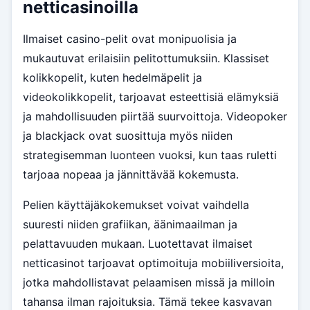
netticasinoilla
Ilmaiset casino-pelit ovat monipuolisia ja
mukautuvat erilaisiin pelitottumuksiin. Klassiset
kolikkopelit, kuten hedelmäpelit ja
videokolikkopelit, tarjoavat esteettisiä elämyksiä
ja mahdollisuuden piirtää suurvoittoja. Videopoker
ja blackjack ovat suosittuja myös niiden
strategisemman luonteen vuoksi, kun taas ruletti
tarjoaa nopeaa ja jännittävää kokemusta.
Pelien käyttäjäkokemukset voivat vaihdella
suuresti niiden grafiikan, äänimaailman ja
pelattavuuden mukaan. Luotettavat ilmaiset
netticasinot tarjoavat optimoituja mobiiliversioita,
jotka mahdollistavat pelaamisen missä ja milloin
tahansa ilman rajoituksia. Tämä tekee kasvavan