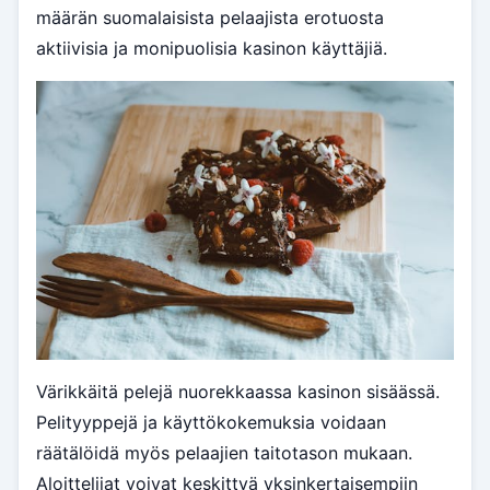
määrän suomalaisista pelaajista erotuosta
aktiivisia ja monipuolisia kasinon käyttäjiä.
Värikkäitä pelejä nuorekkaassa kasinon sisäässä.
Pelityyppejä ja käyttökokemuksia voidaan
räätälöidä myös pelaajien taitotason mukaan.
Aloittelijat voivat keskittyä yksinkertaisempiin