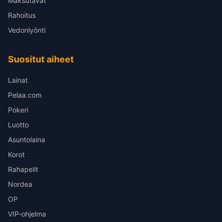
Maksutavat
Rahoitus
Vedonlyönti
Suositut aiheet
Lainat
Pelaa.com
Pokeri
Luotto
Asuntolaina
Korot
Rahapelit
Nordea
OP
VIP-ohjelma