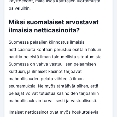
käyttöehdot, mikä lisää käyttäjien luottamusta
palveluihin.
Miksi suomalaiset arvostavat
ilmaisia netticasinoita?
Suomessa pelaajien kiinnostus ilmaisia
netticasinoita kohtaan perustuu osittain haluun
nauttia peleistä ilman taloudellista sitoutumista.
Suomessa on vahva vastuullisen pelaamisen
kulttuuri, ja ilmaiset kasinot tarjoavat
mahdollisuuden pelata viihteellä ilman
seuraamuksia. Ne myös tähtäävät siihen, että
pelaajat voivat tutustua kasinoiden tarjoamiin
mahdollisuuksiin turvallisesti ja vastuullisesti.
Ilmaiset netticasinot ovat myös houkuttelevia