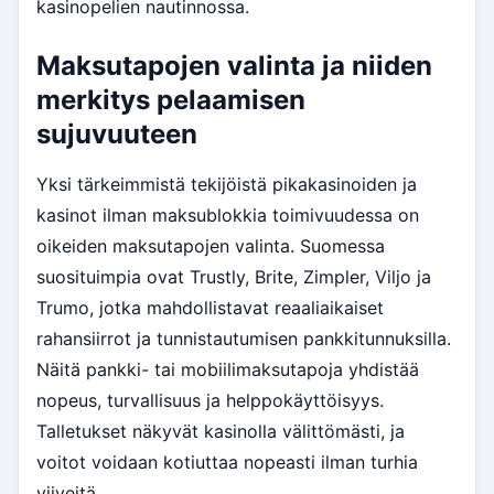
kasinopelien nautinnossa.
Maksutapojen valinta ja niiden
merkitys pelaamisen
sujuvuuteen
Yksi tärkeimmistä tekijöistä pikakasinoiden ja
kasinot ilman maksublokkia toimivuudessa on
oikeiden maksutapojen valinta. Suomessa
suosituimpia ovat Trustly, Brite, Zimpler, Viljo ja
Trumo, jotka mahdollistavat reaaliaikaiset
rahansiirrot ja tunnistautumisen pankkitunnuksilla.
Näitä pankki- tai mobiilimaksutapoja yhdistää
nopeus, turvallisuus ja helppokäyttöisyys.
Talletukset näkyvät kasinolla välittömästi, ja
voitot voidaan kotiuttaa nopeasti ilman turhia
viiveitä.