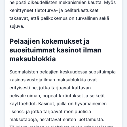
helposti oikeudellisten mekanismien kautta. Myös
kehittyneet tietoturva- ja pelitarkastukset
takaavat, että pelikokemus on turvallinen sekä
sujuva.
Pelaajien kokemukset ja
suosituimmat kasinot ilman
maksublokkia
Suomalaisten pelaajien keskuudessa suosituimpia
kasinosivustoja ilman maksublokkia ovat
erityisesti ne, jotka tarjoavat kattavan
pelivalikoiman, nopeat kotiutukset ja selkeät
käyttöehdot. Kasinot, joilla on hyvämaineinen
lisenssi ja jotka tarjoavat monipuolisia
maksutapoja, herättävät eniten luottamusta.