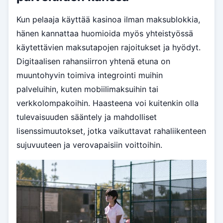
Kun pelaaja käyttää kasinoa ilman maksublokkia,
hänen kannattaa huomioida myös yhteistyössä
käytettävien maksutapojen rajoitukset ja hyödyt.
Digitaalisen rahansiirron yhtenä etuna on
muuntohyvin toimiva integrointi muihin
palveluihin, kuten mobiilimaksuihin tai
verkkolompakoihin. Haasteena voi kuitenkin olla
tulevaisuuden sääntely ja mahdolliset
lisenssimuutokset, jotka vaikuttavat rahaliikenteen
sujuvuuteen ja verovapaisiin voittoihin.