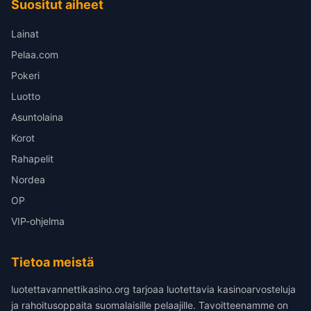
Suositut aiheet
Lainat
Pelaa.com
Pokeri
Luotto
Asuntolaina
Korot
Rahapelit
Nordea
OP
VIP-ohjelma
Tietoa meistä
luotettavannettikasino.org tarjoaa luotettavia kasinoarvosteluja
ja rahoitusoppaita suomalaisille pelaajille. Tavoitteenamme on