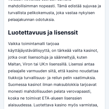
mahdollisimman nopeasti. Tämä edistää sujuvaa ja
turvallista pelikokemusta, joka vastaa nykyisen
pelaajakunnan odotuksia.
Luotettavuus ja lisenssit
Vaikka toimintamalli tarjoaa
käyttäjäystävällisyyttä, on tärkeää valita kasinot,
jotka ovat lisensoituja ja säänneltyjä, kuten
Maltan, Viron tai UK:n lisenssillä. Lisenssi antaa
pelaajalle varmuuden siitä, että kasino noudattaa
tiukkoja turvallisuus- ja reilun pelin vaatimuksia.
Suomessa kasinot ilman maksublokkia tarjoavat
monesti mahdollisuuden pelata verovapaasti,
koska ne toimivat ETA-alueen lisenssien
alaisuudessa. Luotettava kasino myös varmistaa,