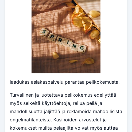
laadukas asiakaspalvelu parantaa pelikokemusta.
Turvallinen ja luotettava pelikokemus edellyttää
myös selkeitä käyttöehtoja, reilua peliä ja
mahdollisuutta jäljittää ja reklamoida mahdollisista
ongelmatilanteista. Kasinoiden arvostelut ja
kokemukset muilta pelaajilta voivat myös auttaa