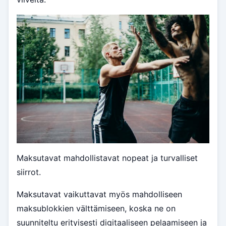
Maksutavat mahdollistavat nopeat ja turvalliset
siirrot.
Maksutavat vaikuttavat myös mahdolliseen
maksublokkien välttämiseen, koska ne on
suunniteltu erityisesti digitaaliseen pelaamiseen ja