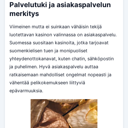
Palvelutuki ja asiakaspalvelun
merkitys
Viimeinen mutta ei suinkaan vähäisin tekijä
luotettavan kasinon valinnassa on asiakaspalvelu.
Suomessa suositaan kasinoita, jotka tarjoavat
suomenkielisen tuen ja monipuoliset
yhteydenottokanavat, kuten chatin, sähköpostin
ja puhelimen. Hyvä asiakaspalvelu auttaa
ratkaisemaan mahdolliset ongelmat nopeasti ja
vähentää pelikokemukseen liittyviä
epävarmuuksia.