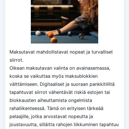
Maksutavat mahdollistavat nopeat ja turvalliset
siirrot.
Oikean maksutavan valinta on avainasemassa,
koska se vaikuttaa myös maksublokkien
välttämiseen. Digitaaliset ja suoraan pankkitililtä
tapahtuvat siirrot vähentävät riskiä estojen tai
blokkausten aiheuttamista ongelmista
rahaliikenteessä. Tämä on erityisen tärkeää
pelaajille, jotka arvostavat nopeutta ja
joustavuutta, silläitta rahojen liikkuminen tapahtuu