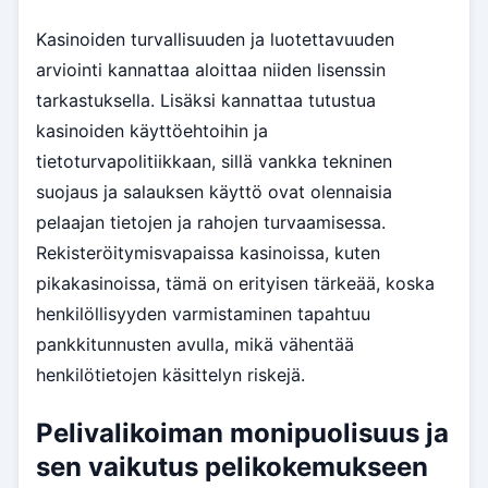
Kasinoiden turvallisuuden ja luotettavuuden
arviointi kannattaa aloittaa niiden lisenssin
tarkastuksella. Lisäksi kannattaa tutustua
kasinoiden käyttöehtoihin ja
tietoturvapolitiikkaan, sillä vankka tekninen
suojaus ja salauksen käyttö ovat olennaisia
pelaajan tietojen ja rahojen turvaamisessa.
Rekisteröitymisvapaissa kasinoissa, kuten
pikakasinoissa, tämä on erityisen tärkeää, koska
henkilöllisyyden varmistaminen tapahtuu
pankkitunnusten avulla, mikä vähentää
henkilötietojen käsittelyn riskejä.
Pelivalikoiman monipuolisuus ja
sen vaikutus pelikokemukseen