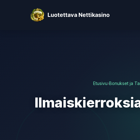
Luotettava Nettikasino
Etusivu
›
Bonukset ja Ta
Ilmaiskierroksia