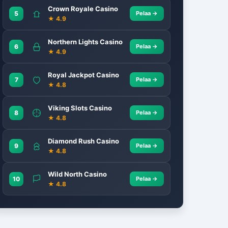
Crown Royale Casino
5
Pelaa →
★ 4.9
Northern Lights Casino
6
Pelaa →
★ 4.9
Royal Jackpot Casino
7
Pelaa →
★ 4.8
Viking Slots Casino
8
Pelaa →
★ 4.8
Diamond Rush Casino
9
Pelaa →
★ 4.8
Wild North Casino
10
Pelaa →
★ 4.8