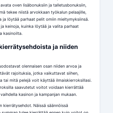
 avata oven lisäbonuksiin ja talletusbonuksiin,
ämä tekee niistä arvokkaan työkalun pelaajille,
ja löytää parhaat pelit omiin mieltymyksiinsä.
a keinoja, kuinka löytää ja valita parhaat
a kasinoilta.
ierrätysehdoista ja niiden
muodostavat olennaisen osan niiden arvoa ja
ävät rajoituksia, jotka vaikuttavat siihen,
 tai mitä pelejä voit käyttää ilmaiskierroksillasi.
roksilla saavutetut voitot voidaan kierrättää
at vaihdella kasinon ja kampanjan mukaan.
en kierrätysehdot. Näissä säännöissä
n summan tulee kierrättää ennen kuin voitot on