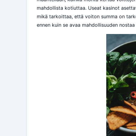
mahdollista kotiuttaa. Useat kasinot asett
mikä tarkoittaa, että voiton summa on tark
ennen kuin se avaa mahdollisuuden nostaa l