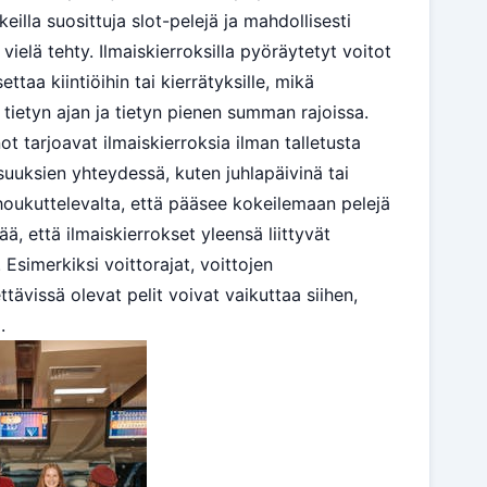
illa suosittuja slot-pelejä ja mahdollisesti
 vielä tehty. Ilmaiskierroksilla pyöräytetyt voitot
ttaa kiintiöihin tai kierrätyksille, mikä
 tietyn ajan ja tietyn pienen summan rajoissa.
 tarjoavat ilmaiskierroksia ilman talletusta
aisuuksien yhteydessä, kuten juhlapäivinä tai
houkuttelevalta, että pääsee kokeilemaan pelejä
, että ilmaiskierrokset yleensä liittyvät
. Esimerkiksi voittorajat, voittojen
ttävissä olevat pelit voivat vaikuttaa siihen,
.