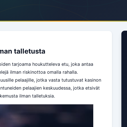
lman talletusta
noiden tarjoama houkutteleva etu, joka antaa
lejä ilman riskinottoa omalla rahalla.
usille pelaajille, jotka vasta tutustuvat kasinon
intuneiden pelaajien keskuudessa, jotka etsivät
okemusta ilman talletuksia.