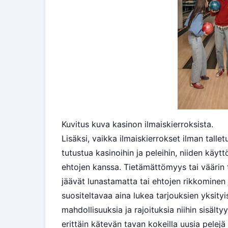
Kuvitus kuva kasinon ilmaiskierroksista.
Lisäksi, vaikka ilmaiskierrokset ilman talle
tutustua kasinoihin ja peleihin, niiden käy
ehtojen kanssa. Tietämättömyys tai väärin tu
jäävät lunastamatta tai ehtojen rikkomine
suositeltavaa aina lukea tarjouksien yksityis
mahdollisuuksia ja rajoituksia niihin sisälty
erittäin kätevän tavan kokeilla uusia pelejä