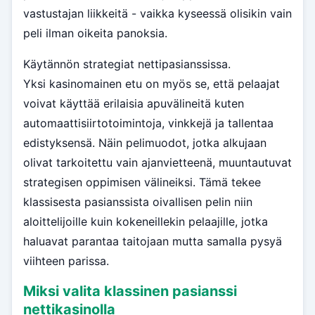
vastustajan liikkeitä - vaikka kyseessä olisikin vain
peli ilman oikeita panoksia.
Käytännön strategiat nettipasianssissa.
Yksi kasinomainen etu on myös se, että pelaajat
voivat käyttää erilaisia apuvälineitä kuten
automaattisiirtotoimintoja, vinkkejä ja tallentaa
edistyksensä. Näin pelimuodot, jotka alkujaan
olivat tarkoitettu vain ajanvietteenä, muuntautuvat
strategisen oppimisen välineiksi. Tämä tekee
klassisesta pasianssista oivallisen pelin niin
aloittelijoille kuin kokeneillekin pelaajille, jotka
haluavat parantaa taitojaan mutta samalla pysyä
viihteen parissa.
Miksi valita klassinen pasianssi
nettikasinolla