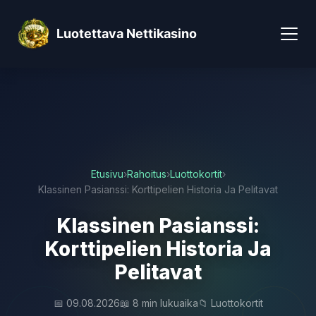
Luotettava Nettikasino
Etusivu
›
Rahoitus
›
Luottokortit
›
Klassinen Pasianssi: Korttipelien Historia Ja Pelitavat
Klassinen Pasianssi:
Korttipelien Historia Ja
Pelitavat
📅 09.08.2026
📖 8 min lukuaika
📁 Luottokortit