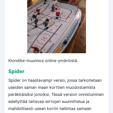
Klondike-muunnos online-ymäröistä.
Spider
Spider on haastavampi versio, jossa tarkoitetaan
useiden saman maan korttien muodostamista
peräkkäisiksi jonoiksi. Tässä version onnistuminen
edellyttää taitavaa siirtojen suunnittelua ja
mahdollisesti usean kortin hallintaa samaan