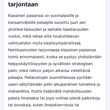
tarjontaan
Klassinen pasianssi on suomalaisille ja
kansainvälisille pelaajille suosittu juuri sen
yksinkertaisuuden ja samalla haastavuuden
vuoksi, mikä tekee siitä houkuttelevan
vaihtoehdon myös kasinoympäristössä.
Nettikasinoiden tarjonnassa klassinen pasianssi
toimii erinomaisesti, koska se pystyy yhdistämään
helppokäyttöisyyden ja syvällisen strategisen
pelin, mikä ratkoo paljon aikansa vietettäviä
pelaajia. Pelialustojen suunnittelussa pyritään
usein säilyttämään pelin alkuperäinen tunnelma ja
mekaniikka, mutta lisäämällä mahdollisuuden
pelata ilmaiseksi tai jopa voittaa pieniä palkintoja
tai bonuksia, kuten ilmaiskierroksia tai