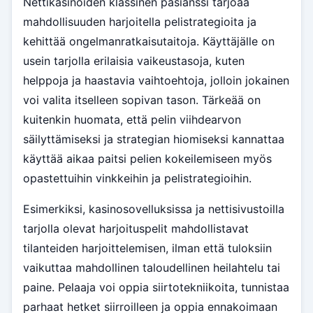
Nettikasinoiden klassinen pasianssi tarjoaa
mahdollisuuden harjoitella pelistrategioita ja
kehittää ongelmanratkaisutaitoja. Käyttäjälle on
usein tarjolla erilaisia vaikeustasoja, kuten
helppoja ja haastavia vaihtoehtoja, jolloin jokainen
voi valita itselleen sopivan tason. Tärkeää on
kuitenkin huomata, että pelin viihdearvon
säilyttämiseksi ja strategian hiomiseksi kannattaa
käyttää aikaa paitsi pelien kokeilemiseen myös
opastettuihin vinkkeihin ja pelistrategioihin.
Esimerkiksi, kasinosovelluksissa ja nettisivustoilla
tarjolla olevat harjoituspelit mahdollistavat
tilanteiden harjoittelemisen, ilman että tuloksiin
vaikuttaa mahdollinen taloudellinen heilahtelu tai
paine. Pelaaja voi oppia siirtotekniikoita, tunnistaa
parhaat hetket siirroilleen ja oppia ennakoimaan