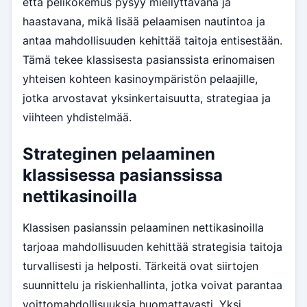
että pelikokemus pysyy miellyttävänä ja
haastavana, mikä lisää pelaamisen nautintoa ja
antaa mahdollisuuden kehittää taitoja entisestään.
Tämä tekee klassisesta pasianssista erinomaisen
yhteisen kohteen kasinoympäristön pelaajille,
jotka arvostavat yksinkertaisuutta, strategiaa ja
viihteen yhdistelmää.
Strateginen pelaaminen
klassisessa pasianssissa
nettikasinoilla
Klassisen pasianssin pelaaminen nettikasinoilla
tarjoaa mahdollisuuden kehittää strategisia taitoja
turvallisesti ja helposti. Tärkeitä ovat siirtojen
suunnittelu ja riskienhallinta, jotka voivat parantaa
voittomahdollisuuksia huomattavasti. Yksi