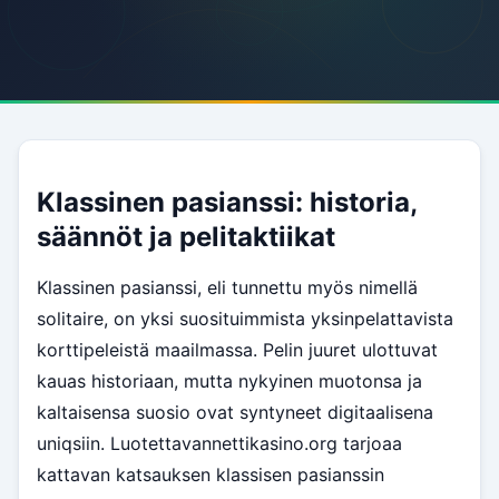
Klassinen pasianssi: historia,
säännöt ja pelitaktiikat
Klassinen pasianssi, eli tunnettu myös nimellä
solitaire, on yksi suosituimmista yksinpelattavista
korttipeleistä maailmassa. Pelin juuret ulottuvat
kauas historiaan, mutta nykyinen muotonsa ja
kaltaisensa suosio ovat syntyneet digitaalisena
uniqsiin. Luotettavannettikasino.org tarjoaa
kattavan katsauksen klassisen pasianssin