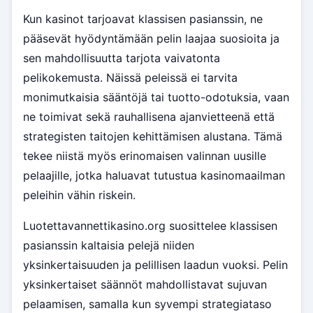
Kun kasinot tarjoavat klassisen pasianssin, ne
pääsevät hyödyntämään pelin laajaa suosioita ja
sen mahdollisuutta tarjota vaivatonta
pelikokemusta. Näissä peleissä ei tarvita
monimutkaisia sääntöjä tai tuotto-odotuksia, vaan
ne toimivat sekä rauhallisena ajanvietteenä että
strategisten taitojen kehittämisen alustana. Tämä
tekee niistä myös erinomaisen valinnan uusille
pelaajille, jotka haluavat tutustua kasinomaailman
peleihin vähin riskein.
Luotettavannettikasino.org suosittelee klassisen
pasianssin kaltaisia pelejä niiden
yksinkertaisuuden ja pelillisen laadun vuoksi. Pelin
yksinkertaiset säännöt mahdollistavat sujuvan
pelaamisen, samalla kun syvempi strategiataso