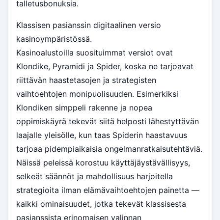
talletusbonuksia.
Klassisen pasianssin digitaalinen versio
kasinoympäristössä.
Kasinoalustoilla suosituimmat versiot ovat
Klondike, Pyramidi ja Spider, koska ne tarjoavat
riittävän haastetasojen ja strategisten
vaihtoehtojen monipuolisuuden. Esimerkiksi
Klondiken simppeli rakenne ja nopea
oppimiskäyrä tekevät siitä helposti lähestyttävän
laajalle yleisölle, kun taas Spiderin haastavuus
tarjoaa pidempiaikaisia ongelmanratkaisutehtäviä.
Näissä peleissä korostuu käyttäjäystävällisyys,
selkeät säännöt ja mahdollisuus harjoitella
strategioita ilman elämävaihtoehtojen painetta —
kaikki ominaisuudet, jotka tekevät klassisesta
pasianssista erinomaisen valinnan