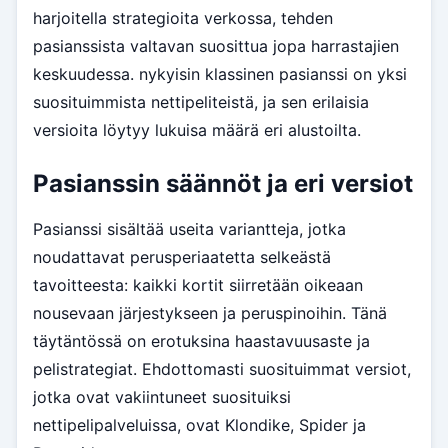
harjoitella strategioita verkossa, tehden
pasianssista valtavan suosittua jopa harrastajien
keskuudessa. nykyisin klassinen pasianssi on yksi
suosituimmista nettipeliteistä, ja sen erilaisia
versioita löytyy lukuisa määrä eri alustoilta.
Pasianssin säännöt ja eri versiot
Pasianssi sisältää useita variantteja, jotka
noudattavat perusperiaatetta selkeästä
tavoitteesta: kaikki kortit siirretään oikeaan
nousevaan järjestykseen ja peruspinoihin. Tänä
täytäntössä on erotuksina haastavuusaste ja
pelistrategiat. Ehdottomasti suosituimmat versiot,
jotka ovat vakiintuneet suosituiksi
nettipelipalveluissa, ovat Klondike, Spider ja