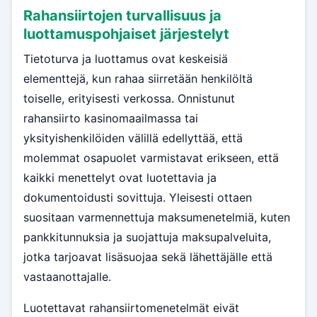
Rahansiirtojen turvallisuus ja
luottamuspohjaiset järjestelyt
Tietoturva ja luottamus ovat keskeisiä
elementtejä, kun rahaa siirretään henkilöltä
toiselle, erityisesti verkossa. Onnistunut
rahansiirto kasinomaailmassa tai
yksityishenkilöiden välillä edellyttää, että
molemmat osapuolet varmistavat erikseen, että
kaikki menettelyt ovat luotettavia ja
dokumentoidusti sovittuja. Yleisesti ottaen
suositaan varmennettuja maksumenetelmiä, kuten
pankkitunnuksia ja suojattuja maksupalveluita,
jotka tarjoavat lisäsuojaa sekä lähettäjälle että
vastaanottajalle.
Luotettavat rahansiirtomenetelmät eivät