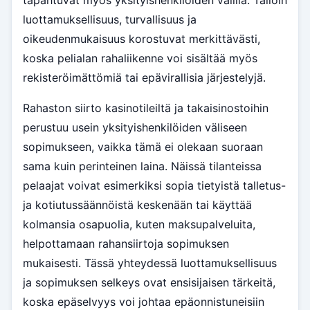
tapahtuvat myös yksityishenkilöiden välillä. Tällöin
luottamuksellisuus, turvallisuus ja
oikeudenmukaisuus korostuvat merkittävästi,
koska pelialan rahaliikenne voi sisältää myös
rekisteröimättömiä tai epävirallisia järjestelyjä.
Rahaston siirto kasinotileiltä ja takaisinostoihin
perustuu usein yksityishenkilöiden väliseen
sopimukseen, vaikka tämä ei olekaan suoraan
sama kuin perinteinen laina. Näissä tilanteissa
pelaajat voivat esimerkiksi sopia tietyistä talletus-
ja kotiutussäännöistä keskenään tai käyttää
kolmansia osapuolia, kuten maksupalveluita,
helpottamaan rahansiirtoja sopimuksen
mukaisesti. Tässä yhteydessä luottamuksellisuus
ja sopimuksen selkeys ovat ensisijaisen tärkeitä,
koska epäselvyys voi johtaa epäonnistuneisiin