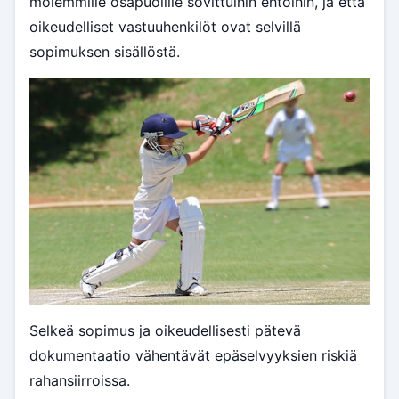
molemmille osapuolille sovittuihin ehtoihin, ja että
oikeudelliset vastuuhenkilöt ovat selvillä
sopimuksen sisällöstä.
Selkeä sopimus ja oikeudellisesti pätevä
dokumentaatio vähentävät epäselvyyksien riskiä
rahansiirroissa.