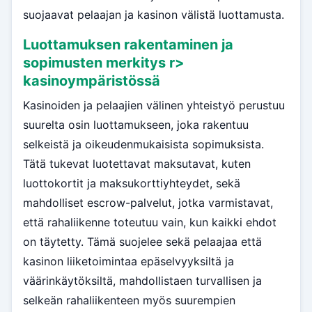
suojaavat pelaajan ja kasinon välistä luottamusta.
Luottamuksen rakentaminen ja
sopimusten merkitys
r>
kasinoympäristössä
Kasinoiden ja pelaajien välinen yhteistyö perustuu
suurelta osin luottamukseen, joka rakentuu
selkeistä ja oikeudenmukaisista sopimuksista.
Tätä tukevat luotettavat maksutavat, kuten
luottokortit ja maksukorttiyhteydet, sekä
mahdolliset escrow-palvelut, jotka varmistavat,
että rahaliikenne toteutuu vain, kun kaikki ehdot
on täytetty. Tämä suojelee sekä pelaajaa että
kasinon liiketoimintaa epäselvyyksiltä ja
väärinkäytöksiltä, mahdollistaen turvallisen ja
selkeän rahaliikenteen myös suurempien