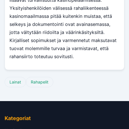
lisäävät turvallisuutta kasinopelaamisessa.
Yksityishenkilöiden välisessä rahaliikenteessä
kasinomaailmassa pitää kuitenkin muistaa, että
selkeys ja dokumentointi ovat avainasemassa,
jotta vältytään riidoilta ja väärinkäsityksiltä.
Kirjalliset sopimukset ja varmennetut maksutavat
tuovat molemmille turvaa ja varmistavat, että
rahansiirto toteutuu sovitusti.
Lainat
Rahapelit
Kategoriat