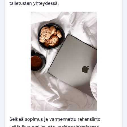
talletusten yhteydessä.
Selkeä sopimus ja varmennettu rahansiirto