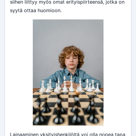
siihen liittyy myös omat erityispiirteensä, jotka on
syytä ottaa huomioon.
Lainaaminen yksityishenkilöltä voi olla nopea tapa