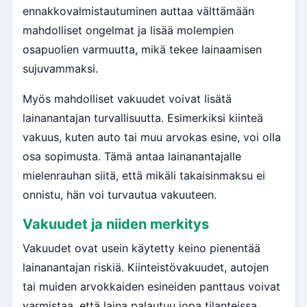
ennakkovalmistautuminen auttaa välttämään
mahdolliset ongelmat ja lisää molempien
osapuolien varmuutta, mikä tekee lainaamisen
sujuvammaksi.
Myös mahdolliset vakuudet voivat lisätä
lainanantajan turvallisuutta. Esimerkiksi kiinteä
vakuus, kuten auto tai muu arvokas esine, voi olla
osa sopimusta. Tämä antaa lainanantajalle
mielenrauhan siitä, että mikäli takaisinmaksu ei
onnistu, hän voi turvautua vakuuteen.
Vakuudet ja niiden merkitys
Vakuudet ovat usein käytetty keino pienentää
lainanantajan riskiä. Kiinteistövakuudet, autojen
tai muiden arvokkaiden esineiden panttaus voivat
varmistaa, että laina palautuu jopa tilanteissa,