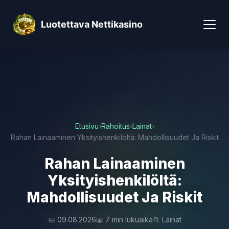
Luotettava Nettikasino
Etusivu
›
Rahoitus
›
Lainat
›
Rahan Lainaaminen Yksityishenkilöltä: Mahdollisuudet Ja Riskit
Rahan Lainaaminen
Yksityishenkilöltä:
Mahdollisuudet Ja Riskit
📅 09.08.2026
📖 7 min lukuaika
📁 Lainat