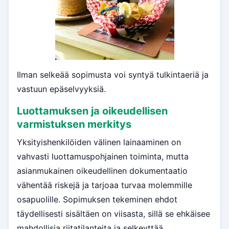
Ilman selkeää sopimusta voi syntyä tulkintaeriä ja
vastuun epäselvyyksiä.
Luottamuksen ja oikeudellisen
varmistuksen merkitys
Yksityishenkilöiden välinen lainaaminen on
vahvasti luottamuspohjainen toiminta, mutta
asianmukainen oikeudellinen dokumentaatio
vähentää riskejä ja tarjoaa turvaa molemmille
osapuolille. Sopimuksen tekeminen ehdot
täydellisesti sisältäen on viisasta, sillä se ehkäisee
mahdollisia riitatilanteita ja selkeyttää