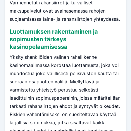
Varmennetut rahansiirrot ja turvalliset
maksupalvelut ovat avainasemassa rahojen
suojaamisessa laina- ja rahansiirtojen yhteydessä.
Luottamuksen rakentaminen ja
sopimusten tärkeys
kasinopelaamisessa
Yksityishenkilöiden välinen rahaliikenne
kasinomaailmassa korostaa luottamusta, joka voi
muodostua joko välillisesti pelisivuston kautta tai
suoraan osapuolten välillä. Miellyttävä ja
varmistettu yhteistyö perustuu selkeästi
laadittuihin sopimuspapereihin, joissa määritellään
tarkasti rahansiirtojen ehdot ja syntyvät oikeudet.
Riskien vähentämiseksi on suositeltavaa käyttää
kirjallisia sopimuksia, jotka sisältävät kaikki
olennaiset tiedot ja mahdollistavat tarvittaessa