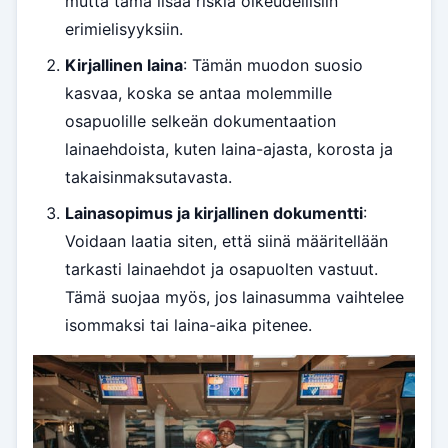
mutta tämä lisää riskiä oikeudellisiin
erimielisyyksiin.
Kirjallinen laina
: Tämän muodon suosio
kasvaa, koska se antaa molemmille
osapuolille selkeän dokumentaation
lainaehdoista, kuten laina-ajasta, korosta ja
takaisinmaksutavasta.
Lainasopimus ja kirjallinen dokumentti
:
Voidaan laatia siten, että siinä määritellään
tarkasti lainaehdot ja osapuolten vastuut.
Tämä suojaa myös, jos lainasumma vaihtelee
isommaksi tai laina-aika pitenee.