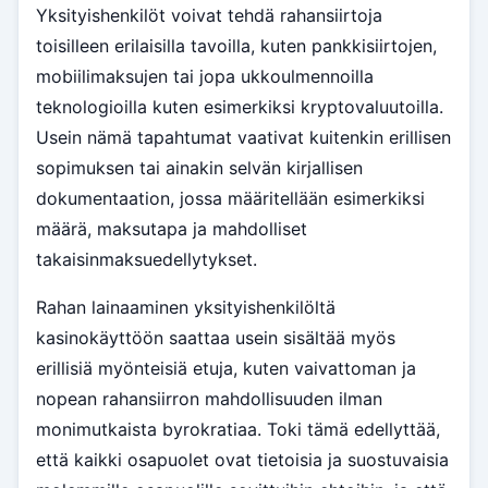
Yksityishenkilöt voivat tehdä rahansiirtoja
toisilleen erilaisilla tavoilla, kuten pankkisiirtojen,
mobiilimaksujen tai jopa ukkoulmennoilla
teknologioilla kuten esimerkiksi kryptovaluutoilla.
Usein nämä tapahtumat vaativat kuitenkin erillisen
sopimuksen tai ainakin selvän kirjallisen
dokumentaation, jossa määritellään esimerkiksi
määrä, maksutapa ja mahdolliset
takaisinmaksuedellytykset.
Rahan lainaaminen yksityishenkilöltä
kasinokäyttöön saattaa usein sisältää myös
erillisiä myönteisiä etuja, kuten vaivattoman ja
nopean rahansiirron mahdollisuuden ilman
monimutkaista byrokratiaa. Toki tämä edellyttää,
että kaikki osapuolet ovat tietoisia ja suostuvaisia