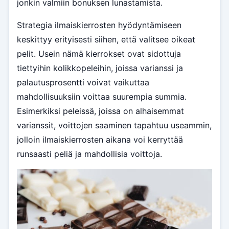
jonkin valmiin bonuksen lunastamista.
Strategia ilmaiskierrosten hyödyntämiseen
keskittyy erityisesti siihen, että valitsee oikeat
pelit. Usein nämä kierrokset ovat sidottuja
tiettyihin kolikkopeleihin, joissa varianssi ja
palautusprosentti voivat vaikuttaa
mahdollisuuksiin voittaa suurempia summia.
Esimerkiksi peleissä, joissa on alhaisemmat
varianssit, voittojen saaminen tapahtuu useammin,
jolloin ilmaiskierrosten aikana voi kerryttää
runsaasti peliä ja mahdollisia voittoja.