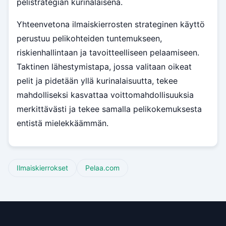
pelistrategian kurinalaisena.
Yhteenvetona ilmaiskierrosten strateginen käyttö
perustuu pelikohteiden tuntemukseen,
riskienhallintaan ja tavoitteelliseen pelaamiseen.
Taktinen lähestymistapa, jossa valitaan oikeat
pelit ja pidetään yllä kurinalaisuutta, tekee
mahdolliseksi kasvattaa voittomahdollisuuksia
merkittävästi ja tekee samalla pelikokemuksesta
entistä mielekkäämmän.
Ilmaiskierrokset
Pelaa.com