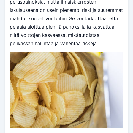
peruspainoksia, mutta ilmaiskierrosten
iskulauseena on usein pienempi riski ja suuremmat
mahdollisuudet voittoihin. Se voi tarkoittaa, että
pelaaja aloittaa pienillä panoksilla ja kasvattaa
niitä voittojen kasvaessa, mikäautoistaa
pelikassan hallintaa ja vähentää riskejä.