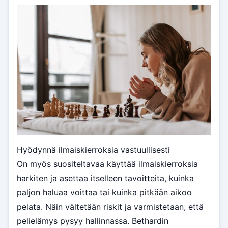
Hyödynnä ilmaiskierroksia vastuullisesti
On myös suositeltavaa käyttää ilmaiskierroksia
harkiten ja asettaa itselleen tavoitteita, kuinka
paljon haluaa voittaa tai kuinka pitkään aikoo
pelata. Näin vältetään riskit ja varmistetaan, että
pelielämys pysyy hallinnassa. Bethardin