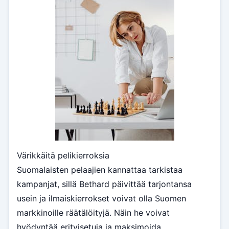
Värikkäitä pelikierroksia
Suomalaisten pelaajien kannattaa tarkistaa
kampanjat, sillä Bethard päivittää tarjontansa
usein ja ilmaiskierrokset voivat olla Suomen
markkinoille räätälöityjä. Näin he voivat
hyödyntää erityisetuja ja maksimoida