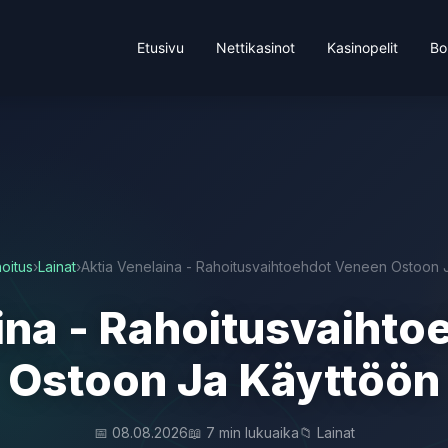
Etusivu
Nettikasinot
Kasinopelit
Bo
oitus
›
Lainat
›
Aktia Venelaina - Rahoitusvaihtoehdot Veneen Ostoon 
ina - Rahoitusvaiht
Ostoon Ja Käyttöön
📅 08.08.2026
📖 7 min lukuaika
📁 Lainat