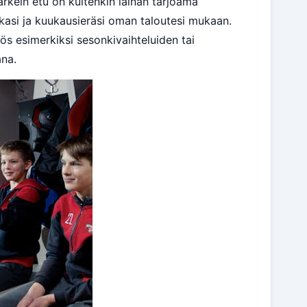
rkein etu on kuitenkin lainan tarjoama
ikasi ja kuukausieräsi oman taloutesi mukaan.
ös esimerkiksi sesonkivaihteluiden tai
ana.