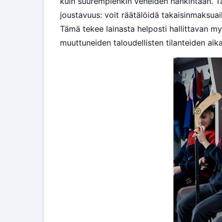
kuin suurempienkin veneiden hankintaan. Tä
joustavuus: voit räätälöidä takaisinmaksua
Tämä tekee lainasta helposti hallittavan my
muuttuneiden taloudellisten tilanteiden aik