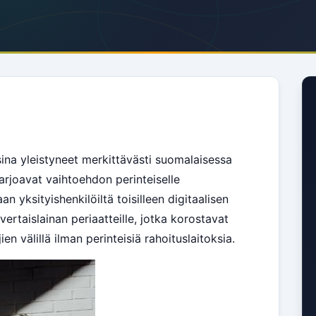
osina yleistyneet merkittävästi suomalaisessa
tarjoavat vaihtoehdon perinteiselle
n yksityishenkilöiltä toisilleen digitaalisen
ertaislainan periaatteille, jotka korostavat
en välillä ilman perinteisiä rahoituslaitoksia.