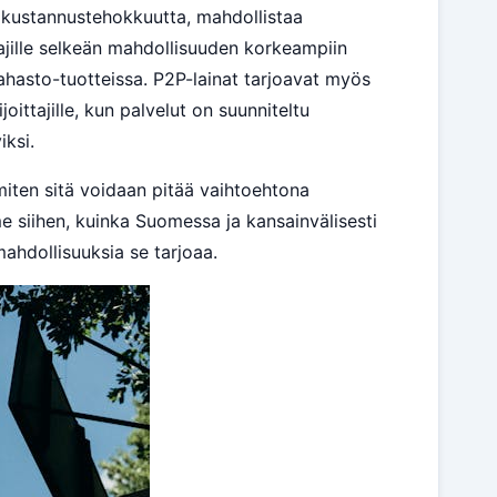
ä kustannustehokkuutta, mahdollistaa
ttajille selkeän mahdollisuuden korkeampiin
 rahasto-tuotteissa. P2P-lainat tarjoavat myös
ijoittajille, kun palvelut on suunniteltu
iksi.
iten sitä voidaan pitää vaihtoehtona
e siihen, kuinka Suomessa ja kansainvälisesti
ahdollisuuksia se tarjoaa.