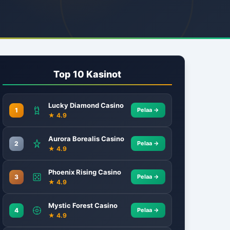
Top 10 Kasinot
Lucky Diamond Casino
1
Pelaa →
★ 4.9
Aurora Borealis Casino
2
Pelaa →
★ 4.9
Phoenix Rising Casino
3
Pelaa →
★ 4.9
Mystic Forest Casino
4
Pelaa →
★ 4.9