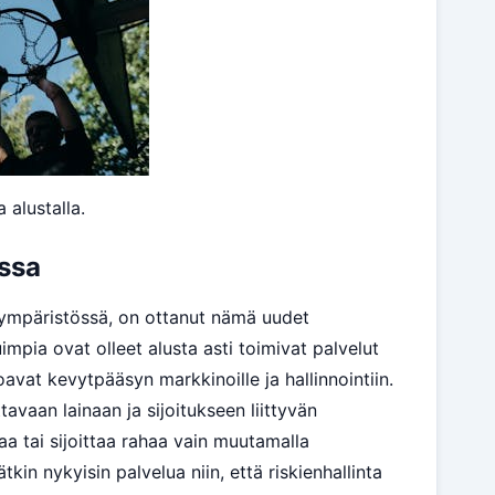
 alustalla.
ssa
 ympäristössä, on ottanut nämä uudet
mpia ovat olleet alusta asti toimivat palvelut
avat kevytpääsyn markkinoille ja hallinnointiin.
avaan lainaan ja sijoitukseen liittyvän
aa tai sijoittaa rahaa vain muutamalla
tkin nykyisin palvelua niin, että riskienhallinta