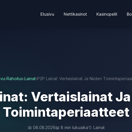
Etusivu
Nettikasinot
Kasinopelit
Bo
ivu
›
Rahoitus
›
Lainat
›
P2P Lainat: Vertaislainat Ja Niiden Toimintaperiaa
inat: Vertaislainat Ja
Toimintaperiaatteet
📅 08.08.2026
📖 8 min lukuaika
📁 Lainat