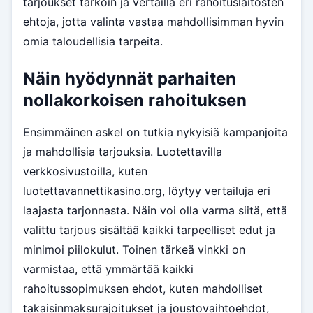
tarjoukset tarkoin ja vertailla eri rahoituslaitosten
ehtoja, jotta valinta vastaa mahdollisimman hyvin
omia taloudellisia tarpeita.
Näin hyödynnät parhaiten
nollakorkoisen rahoituksen
Ensimmäinen askel on tutkia nykyisiä kampanjoita
ja mahdollisia tarjouksia. Luotettavilla
verkkosivustoilla, kuten
luotettavannettikasino.org, löytyy vertailuja eri
laajasta tarjonnasta. Näin voi olla varma siitä, että
valittu tarjous sisältää kaikki tarpeelliset edut ja
minimoi piilokulut. Toinen tärkeä vinkki on
varmistaa, että ymmärtää kaikki
rahoitussopimuksen ehdot, kuten mahdolliset
takaisinmaksurajoitukset ja joustovaihtoehdot,