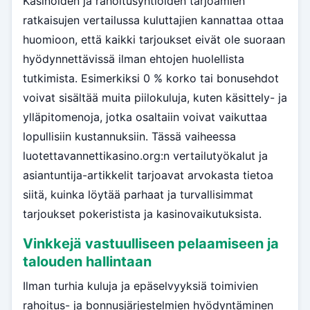
Kasinoiden ja rahoitusyhtiöiden tarjoamien
ratkaisujen vertailussa kuluttajien kannattaa ottaa
huomioon, että kaikki tarjoukset eivät ole suoraan
hyödynnettävissä ilman ehtojen huolellista
tutkimista. Esimerkiksi 0 % korko tai bonusehdot
voivat sisältää muita piilokuluja, kuten käsittely- ja
ylläpitomenoja, jotka osaltaiin voivat vaikuttaa
lopullisiin kustannuksiin. Tässä vaiheessa
luotettavannettikasino.org:n vertailutyökalut ja
asiantuntija-artikkelit tarjoavat arvokasta tietoa
siitä, kuinka löytää parhaat ja turvallisimmat
tarjoukset pokeristista ja kasinovaikutuksista.
Vinkkejä vastuulliseen pelaamiseen ja
talouden hallintaan
Ilman turhia kuluja ja epäselvyyksiä toimivien
rahoitus- ja bonnusjärjestelmien hyödyntäminen