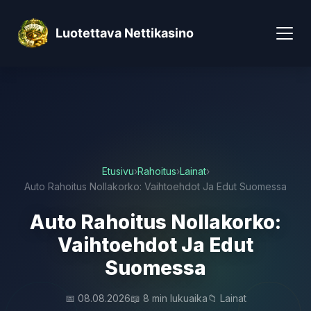
Luotettava Nettikasino
Etusivu
›
Rahoitus
›
Lainat
›
Auto Rahoitus Nollakorko: Vaihtoehdot Ja Edut Suomessa
Auto Rahoitus Nollakorko:
Vaihtoehdot Ja Edut
Suomessa
📅 08.08.2026
📖 8 min lukuaika
📁 Lainat