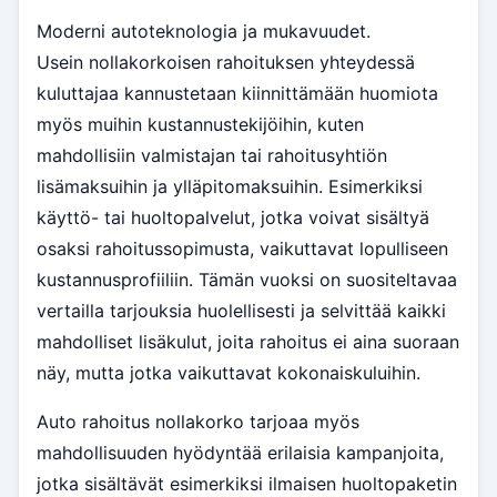
Moderni autoteknologia ja mukavuudet.
Usein nollakorkoisen rahoituksen yhteydessä
kuluttajaa kannustetaan kiinnittämään huomiota
myös muihin kustannustekijöihin, kuten
mahdollisiin valmistajan tai rahoitusyhtiön
lisämaksuihin ja ylläpitomaksuihin. Esimerkiksi
käyttö- tai huoltopalvelut, jotka voivat sisältyä
osaksi rahoitussopimusta, vaikuttavat lopulliseen
kustannusprofiiliin. Tämän vuoksi on suositeltavaa
vertailla tarjouksia huolellisesti ja selvittää kaikki
mahdolliset lisäkulut, joita rahoitus ei aina suoraan
näy, mutta jotka vaikuttavat kokonaiskuluihin.
Auto rahoitus nollakorko tarjoaa myös
mahdollisuuden hyödyntää erilaisia kampanjoita,
jotka sisältävät esimerkiksi ilmaisen huoltopaketin