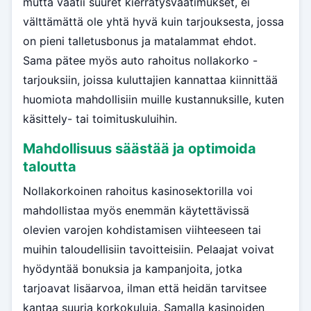
mutta vaatii suuret kierrätysvaatimukset, ei
välttämättä ole yhtä hyvä kuin tarjouksesta, jossa
on pieni talletusbonus ja matalammat ehdot.
Sama pätee myös auto rahoitus nollakorko -
tarjouksiin, joissa kuluttajien kannattaa kiinnittää
huomiota mahdollisiin muille kustannuksille, kuten
käsittely- tai toimituskuluihin.
Mahdollisuus säästää ja optimoida
taloutta
Nollakorkoinen rahoitus kasinosektorilla voi
mahdollistaa myös enemmän käytettävissä
olevien varojen kohdistamisen viihteeseen tai
muihin taloudellisiin tavoitteisiin. Pelaajat voivat
hyödyntää bonuksia ja kampanjoita, jotka
tarjoavat lisäarvoa, ilman että heidän tarvitsee
kantaa suuria korkokuluja. Samalla kasinoiden