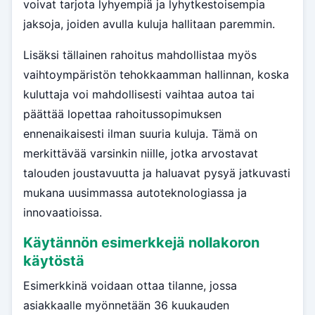
voivat tarjota lyhyempiä ja lyhytkestoisempia
jaksoja, joiden avulla kuluja hallitaan paremmin.
Lisäksi tällainen rahoitus mahdollistaa myös
vaihtoympäristön tehokkaamman hallinnan, koska
kuluttaja voi mahdollisesti vaihtaa autoa tai
päättää lopettaa rahoitussopimuksen
ennenaikaisesti ilman suuria kuluja. Tämä on
merkittävää varsinkin niille, jotka arvostavat
talouden joustavuutta ja haluavat pysyä jatkuvasti
mukana uusimmassa autoteknologiassa ja
innovaatioissa.
Käytännön esimerkkejä nollakoron
käytöstä
Esimerkkinä voidaan ottaa tilanne, jossa
asiakkaalle myönnetään 36 kuukauden