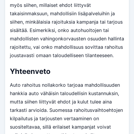
myös siihen, millaiset ehdot liittyvät
takaisinmaksuun, mahdollisiin lisäpalveluihin ja
siihen, minkälaisia rajoituksia kampanja tai tarjous
sisältää. Esimerkiksi, onko autohuoltojen tai
mahdollisten vahingonkorvausten osuuden hallinta
rajoitettu, vai onko mahdollisuus sovittaa rahoitus
joustavasti omaan taloudelliseen tilanteeseen.
Yhteenveto
Auto rahoitus nollakorko tarjoaa mahdollisuuden
hankkia auto vähäisin taloudellisin kustannuksin,
mutta siihen liittyvät ehdot ja kulut tulee aina
tarkasti arvioida. Suomessa rahoitusvaihtoehtojen
kilpailutus ja tarjousten vertaaminen on
suositeltavaa, sillä erilaiset kampanjat voivat