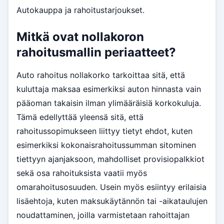
Autokauppa ja rahoitustarjoukset.
Mitkä ovat nollakoron
rahoitusmallin periaatteet?
Auto rahoitus nollakorko tarkoittaa sitä, että
kuluttaja maksaa esimerkiksi auton hinnasta vain
pääoman takaisin ilman ylimääräisiä korkokuluja.
Tämä edellyttää yleensä sitä, että
rahoitussopimukseen liittyy tietyt ehdot, kuten
esimerkiksi kokonaisrahoitussumman sitominen
tiettyyn ajanjaksoon, mahdolliset provisiopalkkiot
sekä osa rahoituksista vaatii myös
omarahoitusosuuden. Usein myös esiintyy erilaisia
lisäehtoja, kuten maksukäytännön tai -aikataulujen
noudattaminen, joilla varmistetaan rahoittajan