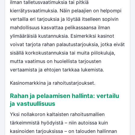
ilman talletusvaatimuksia tai pitkiä
kierrätysvaatimuksia. Näin pelaajien on helpompi
vertailla eri tarjouksia ja löytää itselleen sopivin
mahdollisuus kasvattaa pelikassaansa ilman
ylimääräisiä kustannuksia. Esimerkiksi kasinot
voivat tarjota rahan palautustarjouksia, jotka eivät
sisällä korkokustannuksia tai muita piilokuluja,
mutta vaatimus on huolellista tarjousten
vertaamista ja ehtojen tarkkaa lukemista.
Kasinomarkkina ja rahoitustarjoukset.
Rahan ja pelaamisen hallinta: vertailu
ja vastuullisuus
Yksi nollakoron kaltaisten rahoitusmallien
tärkeimmistä hyödyistä – niin autoissa kuin
kasinoiden tarjouksissa – on talouden hallinnan