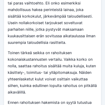
tai paras vaihtoehto. Eli onko esimerkiksi
mahdollisuus hakea perinteistä lainaa, joka
sisältää korkokulut, järkevämpää taloudellisesti.
Usein nollakorkoiset tarjoukset soveltuvat
parhaiten niille, jotka pystyvät maksamaan
kuukausittaisen erän sovitussa aikataulussa ilman
suurempia taloudellisia rasitteita.
Toinen tärkeä seikka on rahoituksen
kokonaiskustannusten vertailu. Vaikka korko on
nolla, saattaa rahoitus sisältää muita kuluja, kuten
käsittely-, toimitus- tai ylläpitomaksuja. Näiden
yhteenlasketut kulut voivat osittain vaikuttaa
siihen, kuinka edullinen lopulta rahoitus on pitkällä
aikavälillä.
Ennen rahoituksen hakemista on syytä tutustua