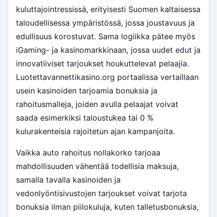
kuluttajointressissä, erityisesti Suomen kaltaisessa
taloudellisessa ympäristössä, jossa joustavuus ja
edullisuus korostuvat. Sama logiikka pätee myös
iGaming- ja kasinomarkkinaan, jossa uudet edut ja
innovatiiviset tarjoukset houkuttelevat pelaajia.
Luotettavannettikasino.org portaalissa vertaillaan
usein kasinoiden tarjoamia bonuksia ja
rahoitusmalleja, joiden avulla pelaajat voivat
saada esimerkiksi taloustukea tai 0 %
kulurakenteisia rajoitetun ajan kampanjoita.
Vaikka auto rahoitus nollakorko tarjoaa
mahdollisuuden vähentää todellisia maksuja,
samalla tavalla kasinoiden ja
vedonlyöntisivustojen tarjoukset voivat tarjota
bonuksia ilman piilokuluja, kuten talletusbonuksia,