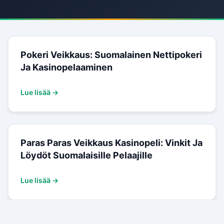
Pokeri Veikkaus: Suomalainen Nettipokeri
Ja Kasinopelaaminen
Lue lisää →
Paras Paras Veikkaus Kasinopeli: Vinkit Ja
Löydöt Suomalaisille Pelaajille
Lue lisää →