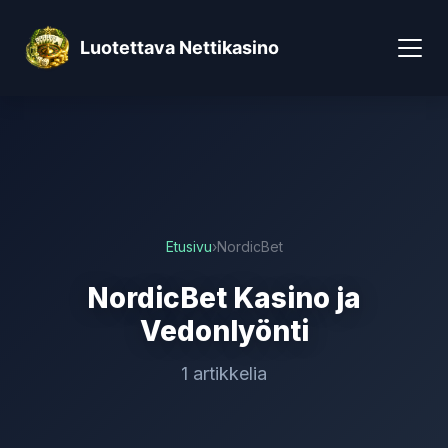
Luotettava Nettikasino
Etusivu
›
NordicBet
NordicBet Kasino ja
Vedonlyönti
1 artikkelia