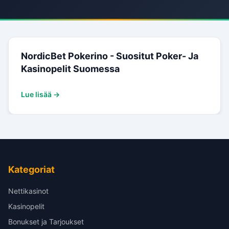
NordicBet Pokerino - Suositut Poker- Ja
Kasinopelit Suomessa
Lue lisää →
Kategoriat
Nettikasinot
Kasinopelit
Bonukset ja Tarjoukset