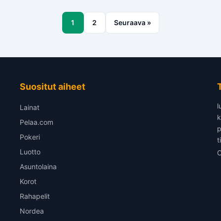
1
2
Seuraava »
Suositut aiheet
l
Lainat
k
Pelaa.com
p
Pokeri
t
Luotto
O
Asuntolaina
Korot
Rahapelit
Nordea