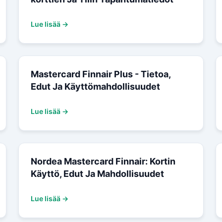
Lue lisää →
Mastercard Finnair Plus - Tietoa,
Edut Ja Käyttömahdollisuudet
Lue lisää →
Nordea Mastercard Finnair: Kortin
Käyttö, Edut Ja Mahdollisuudet
Lue lisää →