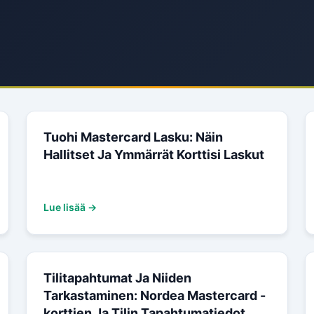
Tuohi Mastercard Lasku: Näin
Hallitset Ja Ymmärrät Korttisi Laskut
Lue lisää →
Tilitapahtumat Ja Niiden
Tarkastaminen: Nordea Mastercard -
korttien Ja Tilin Tapahtumatiedot