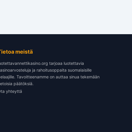
Tietoa meistä
uotettavannettikasino.org tarjoaa luotettavia
asinoarvosteluja ja rahoitusoppaita suomalaisille
elaajille. Tavoitteenamme on auttaa sinua tekemään
ietoisia päätöksiä.
ta yhteyttä