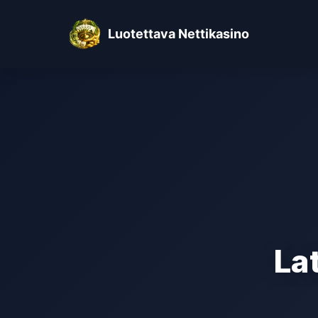
Luotettava Nettikasino
La