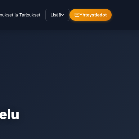
nukset ja Tarjoukset
Lisää
Yhteystiedot
elu