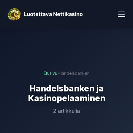
Luotettava Nettikasino
Etusivu
›
Handelsbanken
Handelsbanken ja
Kasinopelaaminen
2 artikkelia