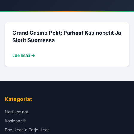
Grand Casino Pelit: Parhaat Kasinopelit Ja
Slotit Suomessa
Lue lisää →
Kategoriat
Nettikasinot
Kasinopelit
Bonukset ja Tarjoukset