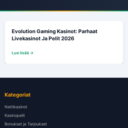
Evolution Gaming Kasinot: Parhaat
Livekasinot Ja Pelit 2026
Lue lisää →
Kategoriat
Nettikasinot
Kasinopelit
Bonukset ja Tarjoukset