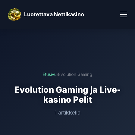
Luotettava Nettikasino
Etusivu
›
Evolution Gaming
Evolution Gaming ja Live-
kasino Pelit
1 artikkelia