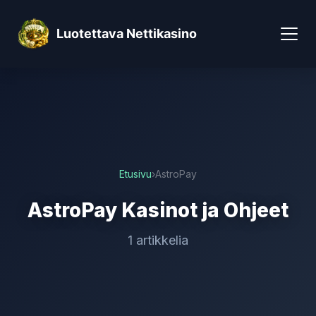
Luotettava Nettikasino
Etusivu
›
AstroPay
AstroPay Kasinot ja Ohjeet
1 artikkelia