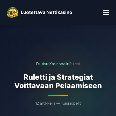
Luotettava Nettikasino
Etusivu
›
Kasinopelit
›
Ruletti
Ruletti ja Strategiat
Voittavaan Pelaamiseen
12 artikkelia — Kasinopelit