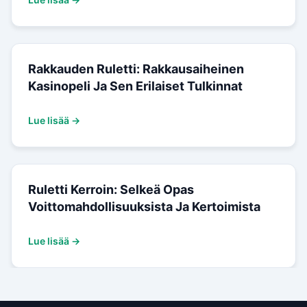
Rakkauden Ruletti: Rakkausaiheinen
Kasinopeli Ja Sen Erilaiset Tulkinnat
Lue lisää →
Ruletti Kerroin: Selkeä Opas
Voittomahdollisuuksista Ja Kertoimista
Lue lisää →