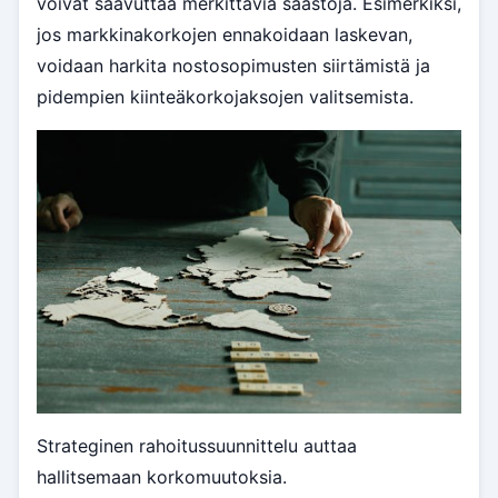
voivat saavuttaa merkittäviä säästöjä. Esimerkiksi,
jos markkinakorkojen ennakoidaan laskevan,
voidaan harkita nostosopimusten siirtämistä ja
pidempien kiinteäkorkojaksojen valitsemista.
Strateginen rahoitussuunnittelu auttaa
hallitsemaan korkomuutoksia.