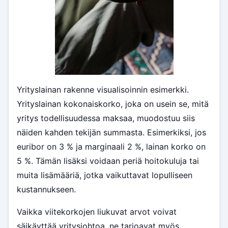
Yrityslainan rakenne visualisoinnin esimerkki.
Yrityslainan kokonaiskorko, joka on usein se, mitä
yritys todellisuudessa maksaa, muodostuu siis
näiden kahden tekijän summasta. Esimerkiksi, jos
euribor on 3 % ja marginaali 2 %, lainan korko on
5 %. Tämän lisäksi voidaan periä hoitokuluja tai
muita lisämääriä, jotka vaikuttavat lopulliseen
kustannukseen.
Vaikka viitekorkojen liukuvat arvot voivat
säikäyttää yritysjohtoa, ne tarjoavat myös