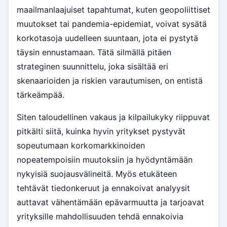
maailmanlaajuiset tapahtumat, kuten geopoliittiset
muutokset tai pandemia-epidemiat, voivat sysätä
korkotasoja uudelleen suuntaan, jota ei pystytä
täysin ennustamaan. Tätä silmällä pitäen
strateginen suunnittelu, joka sisältää eri
skenaarioiden ja riskien varautumisen, on entistä
tärkeämpää.
Siten taloudellinen vakaus ja kilpailukyky riippuvat
pitkälti siitä, kuinka hyvin yritykset pystyvät
sopeutumaan korkomarkkinoiden
nopeatempoisiin muutoksiin ja hyödyntämään
nykyisiä suojausvälineitä. Myös etukäteen
tehtävät tiedonkeruut ja ennakoivat analyysit
auttavat vähentämään epävarmuutta ja tarjoavat
yrityksille mahdollisuuden tehdä ennakoivia