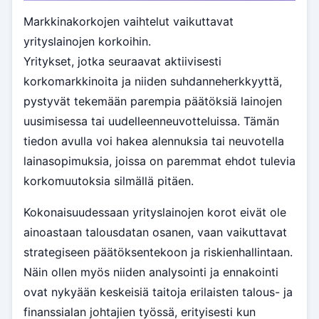
Markkinakorkojen vaihtelut vaikuttavat
yrityslainojen korkoihin.
Yritykset, jotka seuraavat aktiivisesti
korkomarkkinoita ja niiden suhdanneherkkyyttä,
pystyvät tekemään parempia päätöksiä lainojen
uusimisessa tai uudelleenneuvotteluissa. Tämän
tiedon avulla voi hakea alennuksia tai neuvotella
lainasopimuksia, joissa on paremmat ehdot tulevia
korkomuutoksia silmällä pitäen.
Kokonaisuudessaan yrityslainojen korot eivät ole
ainoastaan talousdatan osanen, vaan vaikuttavat
strategiseen päätöksentekoon ja riskienhallintaan.
Näin ollen myös niiden analysointi ja ennakointi
ovat nykyään keskeisiä taitoja erilaisten talous- ja
finanssialan johtajien työssä, erityisesti kun