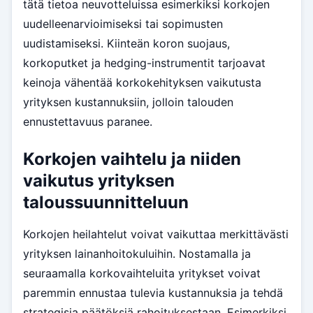
tätä tietoa neuvotteluissa esimerkiksi korkojen
uudelleenarvioimiseksi tai sopimusten
uudistamiseksi. Kiinteän koron suojaus,
korkoputket ja hedging-instrumentit tarjoavat
keinoja vähentää korkokehityksen vaikutusta
yrityksen kustannuksiin, jolloin talouden
ennustettavuus paranee.
Korkojen vaihtelu ja niiden
vaikutus yrityksen
taloussuunnitteluun
Korkojen heilahtelut voivat vaikuttaa merkittävästi
yrityksen lainanhoitokuluihin. Nostamalla ja
seuraamalla korkovaihteluita yritykset voivat
paremmin ennustaa tulevia kustannuksia ja tehdä
strategisia päätöksiä rahoituksestaan. Esimerkiksi,