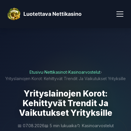
Luotettava Nettikasino
Etusivu
›
Nettikasinot
›
Kasinoarvostelut
›
Yrityslainojen Korot: Kehittyvät Trendit Ja Vaikutukset Yrityksille
Yrityslainojen Korot:
Kehittyvät Trendit Ja
Vaikutukset Yrityksille
📅 07.08.2026
📖 5 min lukuaika
📁 Kasinoarvostelut