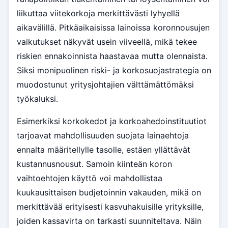
liikuttaa viitekorkoja merkittävästi lyhyellä
aikavälillä. Pitkäaikaisissa lainoissa koronnousujen
vaikutukset näkyvät usein viiveellä, mikä tekee
riskien ennakoinnista haastavaa mutta olennaista.
Siksi monipuolinen riski- ja korkosuojastrategia on
muodostunut yritysjohtajien välttämättömäksi
työkaluksi.
Esimerkiksi korkokedot ja korkoahedoinstituutiot
tarjoavat mahdollisuuden suojata lainaehtoja
ennalta määritellylle tasolle, estäen yllättävät
kustannusnousut. Samoin kiinteän koron
vaihtoehtojen käyttö voi mahdollistaa
kuukausittaisen budjetoinnin vakauden, mikä on
merkittävää erityisesti kasvuhakuisille yrityksille,
joiden kassavirta on tarkasti suunniteltava. Näin