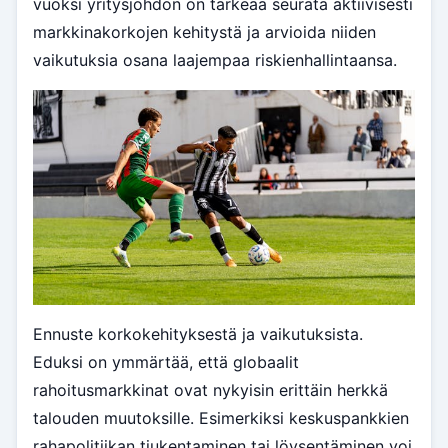
vuoksi yritysjohdon on tärkeää seurata aktiivisesti
markkinakorkojen kehitystä ja arvioida niiden
vaikutuksia osana laajempaa riskienhallintaansa.
Ennuste korkokehityksestä ja vaikutuksista.
Eduksi on ymmärtää, että globaalit
rahoitusmarkkinat ovat nykyisin erittäin herkkä
talouden muutoksille. Esimerkiksi keskuspankkien
rahapolitiikan tiukentaminen tai löysentäminen voi