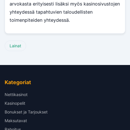
arvokasta erityisesti lisäksi myös kasinosivustojen
yhteydessä tapahtuvien taloudellisten
toimenpiteiden yhteydessä.
Lainat
Kategoriat
Nettikasinot
Kasinopelit
Bonukset ja Tarjoukset
Maksutavat
Rahoitus