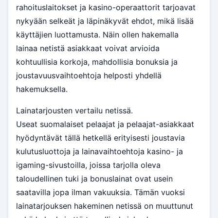
rahoituslaitokset ja kasino-operaattorit tarjoavat
nykyään selkeät ja läpinäkyvät ehdot, mikä lisää
käyttäjien luottamusta. Näin ollen hakemalla
lainaa netistä asiakkaat voivat arvioida
kohtuullisia korkoja, mahdollisia bonuksia ja
joustavuusvaihtoehtoja helposti yhdellä
hakemuksella.
Lainatarjousten vertailu netissä.
Useat suomalaiset pelaajat ja pelaajat-asiakkaat
hyödyntävät tällä hetkellä erityisesti joustavia
kulutusluottoja ja lainavaihtoehtoja kasino- ja
igaming-sivustoilla, joissa tarjolla oleva
taloudellinen tuki ja bonuslainat ovat usein
saatavilla jopa ilman vakuuksia. Tämän vuoksi
lainatarjouksen hakeminen netissä on muuttunut