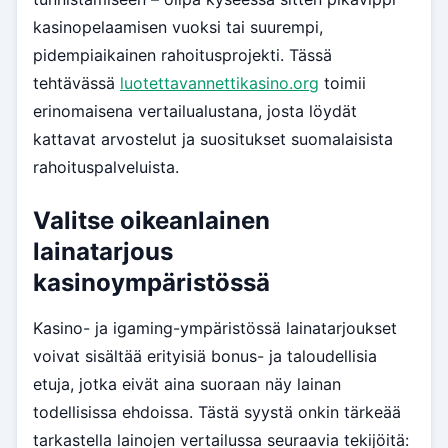
kasinopelaamisen vuoksi tai suurempi,
pidempiaikainen rahoitusprojekti. Tässä
tehtävässä
luotettavannettikasino.org
toimii
erinomaisena vertailualustana, josta löydät
kattavat arvostelut ja suositukset suomalaisista
rahoituspalveluista.
Valitse oikeanlainen
lainatarjous
kasinoympäristössä
Kasino- ja igaming-ympäristössä lainatarjoukset
voivat sisältää erityisiä bonus- ja taloudellisia
etuja, jotka eivät aina suoraan näy lainan
todellisissa ehdoissa. Tästä syystä onkin tärkeää
tarkastella lainojen vertailussa seuraavia tekijöitä: