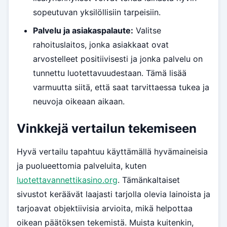
sopeutuvan yksilöllisiin tarpeisiin.
Palvelu ja asiakaspalaute:
Valitse
rahoituslaitos, jonka asiakkaat ovat
arvostelleet positiivisesti ja jonka palvelu on
tunnettu luotettavuudestaan. Tämä lisää
varmuutta siitä, että saat tarvittaessa tukea ja
neuvoja oikeaan aikaan.
Vinkkejä vertailun tekemiseen
Hyvä vertailu tapahtuu käyttämällä hyvämaineisia
ja puolueettomia palveluita, kuten
luotettavannettikasino.org
. Tämänkaltaiset
sivustot keräävät laajasti tarjolla olevia lainoista ja
tarjoavat objektiivisia arvioita, mikä helpottaa
oikean päätöksen tekemistä. Muista kuitenkin,