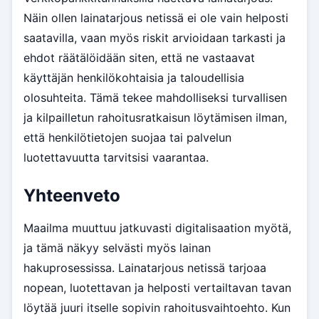
Näin ollen lainatarjous netissä ei ole vain helposti
saatavilla, vaan myös riskit arvioidaan tarkasti ja
ehdot räätälöidään siten, että ne vastaavat
käyttäjän henkilökohtaisia ja taloudellisia
olosuhteita. Tämä tekee mahdolliseksi turvallisen
ja kilpailletun rahoitusratkaisun löytämisen ilman,
että henkilötietojen suojaa tai palvelun
luotettavuutta tarvitsisi vaarantaa.
Yhteenveto
Maailma muuttuu jatkuvasti digitalisaation myötä,
ja tämä näkyy selvästi myös lainan
hakuprosessissa. Lainatarjous netissä tarjoaa
nopean, luotettavan ja helposti vertailtavan tavan
löytää juuri itselle sopivin rahoitusvaihtoehto. Kun