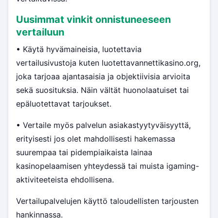
Uusimmat vinkit onnistuneeseen
vertailuun
• Käytä hyvämaineisia, luotettavia
vertailusivustoja kuten luotettavannettikasino.org,
joka tarjoaa ajantasaisia ja objektiivisia arvioita
sekä suosituksia. Näin vältät huonolaatuiset tai
epäluotettavat tarjoukset.
• Vertaile myös palvelun asiakastyytyväisyyttä,
erityisesti jos olet mahdollisesti hakemassa
suurempaa tai pidempiaikaista lainaa
kasinopelaamisen yhteydessä tai muista igaming-
aktiviteeteista ehdollisena.
Vertailupalvelujen käyttö taloudellisten tarjousten
hankinnassa.