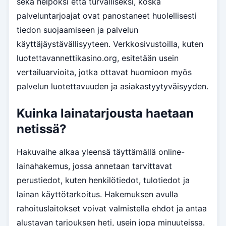
sekä helpoksi että turvalliseksi, koska
palveluntarjoajat ovat panostaneet huolellisesti
tiedon suojaamiseen ja palvelun
käyttäjäystävällisyyteen. Verkkosivustoilla, kuten
luotettavannettikasino.org, esitetään usein
vertailuarvioita, jotka ottavat huomioon myös
palvelun luotettavuuden ja asiakastyytyväisyyden.
Kuinka lainatarjousta haetaan
netissä?
Hakuvaihe alkaa yleensä täyttämällä online-
lainahakemus, jossa annetaan tarvittavat
perustiedot, kuten henkilötiedot, tulotiedot ja
lainan käyttötarkoitus. Hakemuksen avulla
rahoituslaitokset voivat valmistella ehdot ja antaa
alustavan tarjouksen heti, usein jopa minuuteissa.