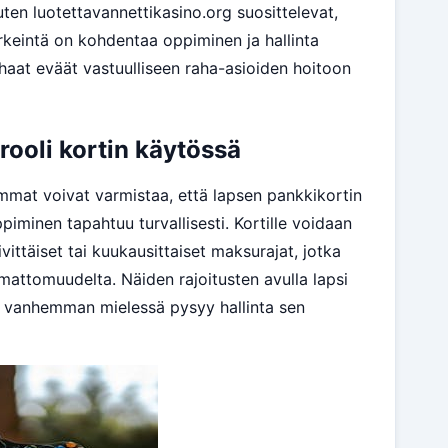
uten luotettavannettikasino.org suosittelevat,
ärkeintä on kohdentaa oppiminen ja hallinta
rhaat eväät vastuulliseen raha-asioiden hoitoon
ooli kortin käytössä
mmat voivat varmistaa, että lapsen pankkikortin
piminen tapahtuu turvallisesti. Kortille voidaan
ivittäiset tai kuukausittaiset maksurajat, jotka
limattomuudelta. Näiden rajoitusten avulla lapsi
a vanhemman mielessä pysyy hallinta sen