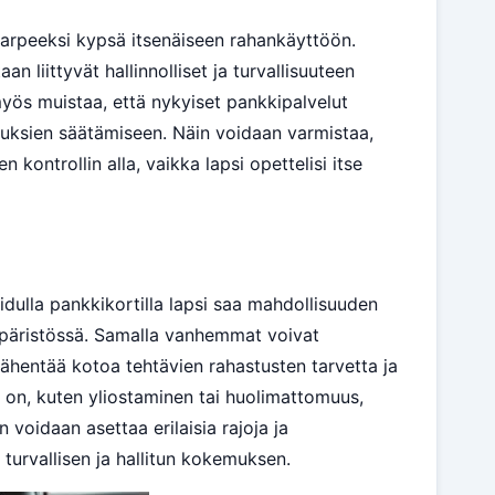
 tarpeeksi kypsä itsenäiseen rahankäyttöön.
 liittyvät hallinnolliset ja turvallisuuteen
yös muistaa, että nykyiset pankkipalvelut
tuksien säätämiseen. Näin voidaan varmistaa,
 kontrollin alla, vaikka lapsi opettelisi itse
oidulla pankkikortilla lapsi saa mahdollisuuden
mpäristössä. Samalla vanhemmat voivat
ähentää kotoa tehtävien rahastusten tarvetta ja
n on, kuten yliostaminen tai huolimattomuus,
 voidaan asettaa erilaisia rajoja ja
turvallisen ja hallitun kokemuksen.