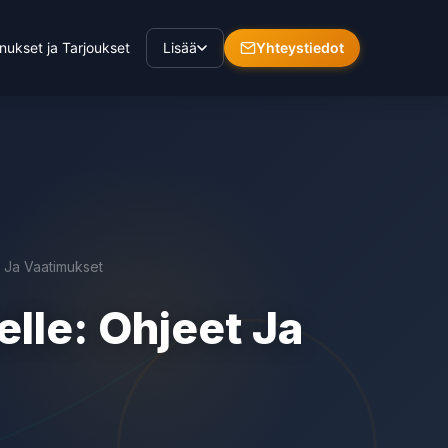
nukset ja Tarjoukset
Lisää
Yhteystiedot
t Ja Vaatimukset
lle: Ohjeet Ja