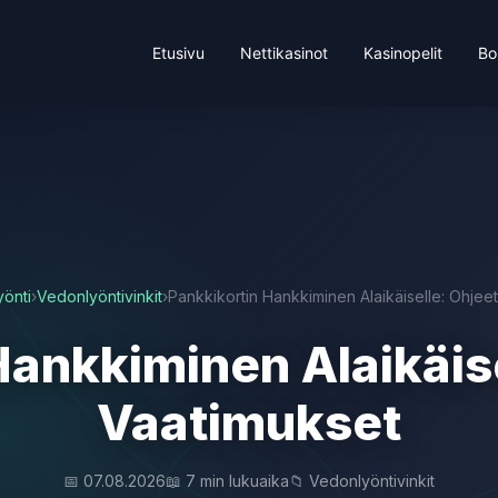
Etusivu
Nettikasinot
Kasinopelit
Bo
önti
›
Vedonlyöntivinkit
›
Pankkikortin Hankkiminen Alaikäiselle: Ohjee
Hankkiminen Alaikäise
Vaatimukset
📅 07.08.2026
📖 7 min lukuaika
📁 Vedonlyöntivinkit