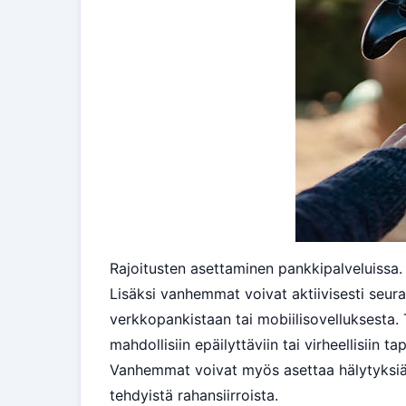
Rajoitusten asettaminen pankkipalveluissa.
Lisäksi vanhemmat voivat aktiivisesti seura
verkkopankistaan tai mobiilisovelluksesta
mahdollisiin epäilyttäviin tai virheellisiin t
Vanhemmat voivat myös asettaa hälytyksiä, j
tehdyistä rahansiirroista.