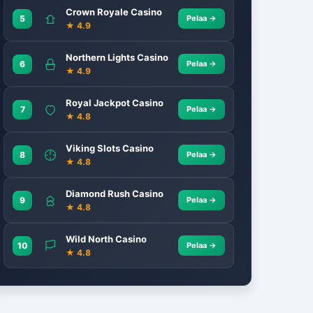
Crown Royale Casino
5
Pelaa →
★ 4.9
Northern Lights Casino
6
Pelaa →
★ 4.9
Royal Jackpot Casino
7
Pelaa →
★ 4.8
Viking Slots Casino
8
Pelaa →
★ 4.8
Diamond Rush Casino
9
Pelaa →
★ 4.8
Wild North Casino
10
Pelaa →
★ 4.8