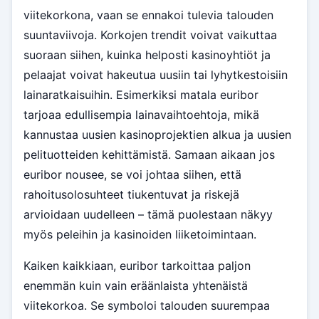
viitekorkona, vaan se ennakoi tulevia talouden
suuntaviivoja. Korkojen trendit voivat vaikuttaa
suoraan siihen, kuinka helposti kasinoyhtiöt ja
pelaajat voivat hakeutua uusiin tai lyhytkestoisiin
lainaratkaisuihin. Esimerkiksi matala euribor
tarjoaa edullisempia lainavaihtoehtoja, mikä
kannustaa uusien kasinoprojektien alkua ja uusien
pelituotteiden kehittämistä. Samaan aikaan jos
euribor nousee, se voi johtaa siihen, että
rahoitusolosuhteet tiukentuvat ja riskejä
arvioidaan uudelleen – tämä puolestaan näkyy
myös peleihin ja kasinoiden liiketoimintaan.
Kaiken kaikkiaan, euribor tarkoittaa paljon
enemmän kuin vain eräänlaista yhtenäistä
viitekorkoa. Se symboloi talouden suurempaa