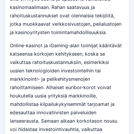
kasinomaailmaan. Rahan saatavuus ja
rahoituskustannukset ovat olennaisia tekijöitä,
jotka muokkaavat verkkosivustojen, pelialustojen
ja kasinoyritysten toimintamahdollisuuksia.
Online-kasinot ja iGaming-alan toimijat kääntävät
katseensa korkojen kehitykseen, koska se
vaikuttaa rahoituskustannuksiin, esimerkiksi
uusien teknologioiden investointeihin tai
markkinointi- ja pelikehitysmenojen
rahoittamiseen. Alhaiset euribor-korot voivat
houkutella uusia yrityksiä markkinoille,
mahdollistaa kilpailukykyisemmät tarjoamat ja
edesauttaa innovatiivisten palveluiden
lanseerausta. Samaan aikaan korkotason nousu
voi hidastaa investointivauhtia, vaikuttaa