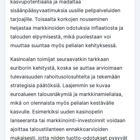
kasvupotentiaalia ja madaltaa
sisäänpääsyvaatimuksia uusille pelipalveluiden
tarjoajille. Toisaalta korkojen nouseminen
heijastaa markkinoiden odotuksia inflaatiosta ja
talouden elpymisestä, mikä puolestaan voi
muuttaa suuntaa myös pelialan kehityksessä.
Kasinoalan toimijat seuraavatkin tarkkaan
euriborin kehitystä, koska se auttaa arvioimaan
tulevaisuuden rahoitusolosuhteita ja tekemään
strategisia päätöksiä. Laajemmin se kuvaa
euroalueen talousnäkymiä ja markkinamielialaa,
mikä on olennaista myös pelialan kestävälle
kasvulle. Esimerkiksi uuden kasinopelin
lanseeranta tai markkinointi-investoinnit voidaan
ajoittaa taloustilanteen ennakkoarvioiden
mukaisesti, jotta niiden tuotto-odotukset pysyvät