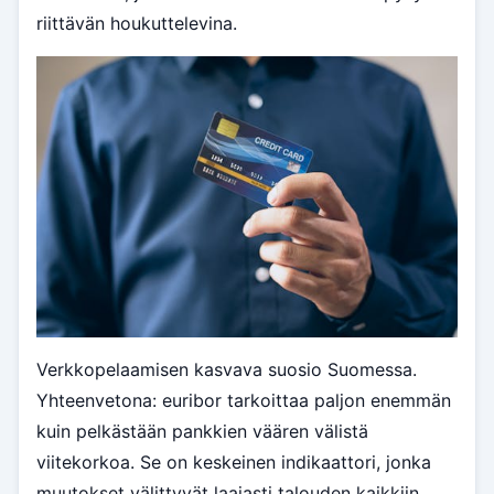
riittävän houkuttelevina.
Verkkopelaamisen kasvava suosio Suomessa.
Yhteenvetona: euribor tarkoittaa paljon enemmän
kuin pelkästään pankkien väären välistä
viitekorkoa. Se on keskeinen indikaattori, jonka
muutokset välittyvät laajasti talouden kaikkiin