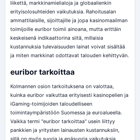
liikettä, markkinamielialoja ja globaalienkin
erityisolosuhteiden vaikutuksia. Rahoitusalan
ammattilaisille, sijoittajille ja jopa kasinomaailman
toimijoille euribor toimii ainoana, mutta erittäin
keskeisenä indikaattorina siitä, millaisia
kustannuksia tulevaisuuden lainat voivat sisältää
ja miten markkinat odottavat talouden kehittyvän.
euribor tarkoittaa
Kolmannen osion tarkoituksena on valottaa,
kuinka euribor vaikuttaa erityisesti kasinopelien ja
iGaming-toimijoiden taloudelliseen
toimintaympäristöön Suomessa ja euroalueella.
Vaikka termi "euribor tarkoittaa" usein liittyy
pankkien ja yritysten lainausten kustannuksiin,
sillä on myös suoria ja epäsuoria vaikutuksia