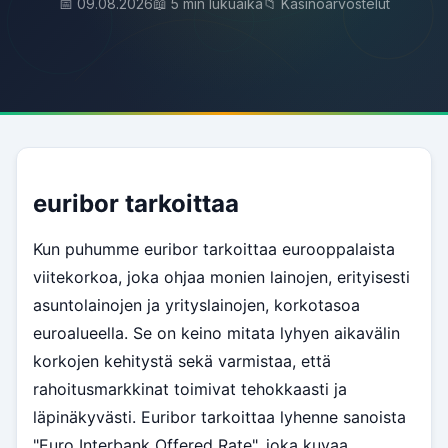
📅 09.08.2026
📖 5 min lukuaika
📁 Kasinoarvostelut
euribor tarkoittaa
Kun puhumme euribor tarkoittaa eurooppalaista
viitekorkoa, joka ohjaa monien lainojen, erityisesti
asuntolainojen ja yrityslainojen, korkotasoa
euroalueella. Se on keino mitata lyhyen aikavälin
korkojen kehitystä sekä varmistaa, että
rahoitusmarkkinat toimivat tehokkaasti ja
läpinäkyvästi. Euribor tarkoittaa lyhenne sanoista
"Euro Interbank Offered Rate", joka kuvaa