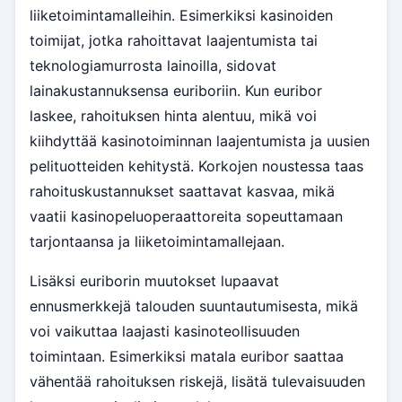
liiketoimintamalleihin. Esimerkiksi kasinoiden
toimijat, jotka rahoittavat laajentumista tai
teknologiamurrosta lainoilla, sidovat
lainakustannuksensa euriboriin. Kun euribor
laskee, rahoituksen hinta alentuu, mikä voi
kiihdyttää kasinotoiminnan laajentumista ja uusien
pelituotteiden kehitystä. Korkojen noustessa taas
rahoituskustannukset saattavat kasvaa, mikä
vaatii kasinopeluoperaattoreita sopeuttamaan
tarjontaansa ja liiketoimintamallejaan.
Lisäksi euriborin muutokset lupaavat
ennusmerkkejä talouden suuntautumisesta, mikä
voi vaikuttaa laajasti kasinoteollisuuden
toimintaan. Esimerkiksi matala euribor saattaa
vähentää rahoituksen riskejä, lisätä tulevaisuuden