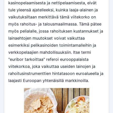
kasinopelaamisesta ja nettipelaamisesta, eivät
tule yleensä ajatelleeksi, kuinka laaja-alainen ja
vaikutuksiltaan merkittävä tämä viitekorko on
myös rahoitus- ja talousmaailmassa. Tämä pätee
myös pelialalle, jossa rahoituksen kustannukset ja
lainaehtojen muutokset voivat vaikuttaa
esimerkiksi pelikasinoiden toimintamalleihin ja
verkkopelaajien mahdollisuuksiin. Itse termi
"euribor tarkoittaa" referoi eurooppalaista
viitekorkoa, joka vaikuttaa useiden lainojen ja
rahoitusinstrumenttien hintatasoon euroalueella ja
laajasti Euroopan yhtenäisillä markkinoilla.