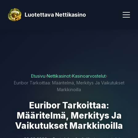
Luotettava Nettikasino
Etusivu
›
Nettikasinot
›
Kasinoarvostelut
›
Euribor Tarkoittaa: Määritelmä, Merkitys Ja Vaikutukset
Markkinoilla
Euribor Tarkoittaa:
Määritelmä, Merkitys Ja
Vaikutukset Markkinoilla