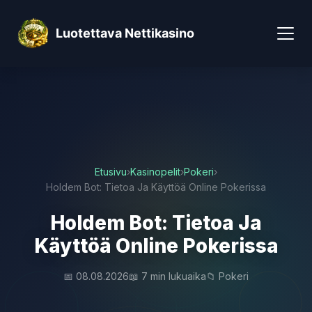
Luotettava Nettikasino
Etusivu
›
Kasinopelit
›
Pokeri
›
Holdem Bot: Tietoa Ja Käyttöä Online Pokerissa
Holdem Bot: Tietoa Ja
Käyttöä Online Pokerissa
📅 08.08.2026
📖 7 min lukuaika
📁 Pokeri