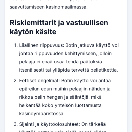
saavuttamiseen kasinomaailmassa.
Riskiemittarit ja vastuullisen
käytön käsite
Liiallinen riippuvuus: Botin jatkuva käyttö voi
johtaa riippuvuuden kehittymiseen, jolloin
pelaaja ei enää osaa tehdä päätöksiä
itsenäisesti tai ylläpidä tervettä pelietikettia.
Eettiset ongelmat: Botin käyttö voi antaa
epäreilun edun muihin pelaajiin nähden ja
rikkoa pelin hengen ja sääntöjä, mikä
heikentää koko yhteisön luottamusta
kasinoympäristössä.
Sijainti ja käyttöolosuhteet: On tärkeää