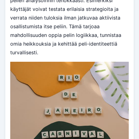
pelien analysoinnin tehokkaasti. Esimerkiksi
käyttäjät voivat testata erilaisia strategioita ja
verrata niiden tuloksia ilman jatkuvaa aktiivista
osallistumista itse peliin. Tämä tarjoaa
mahdollisuuden oppia pelin logiikkaa, tunnistaa
omia heikkouksia ja kehittää peli-identiteettiä
turvallisesti.