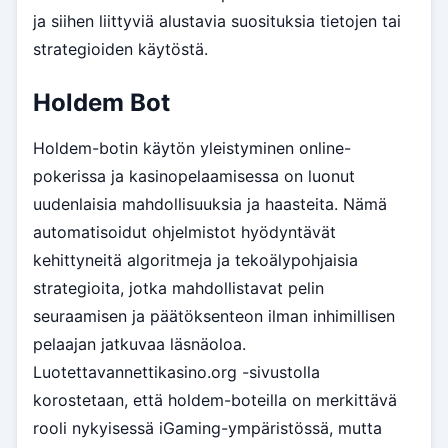
ja siihen liittyviä alustavia suosituksia tietojen tai
strategioiden käytöstä.
Holdem Bot
Holdem-botin käytön yleistyminen online-
pokerissa ja kasinopelaamisessa on luonut
uudenlaisia mahdollisuuksia ja haasteita. Nämä
automatisoidut ohjelmistot hyödyntävät
kehittyneitä algoritmeja ja tekoälypohjaisia
strategioita, jotka mahdollistavat pelin
seuraamisen ja päätöksenteon ilman inhimillisen
pelaajan jatkuvaa läsnäoloa.
Luotettavannettikasino.org -sivustolla
korostetaan, että holdem-boteilla on merkittävä
rooli nykyisessä iGaming-ympäristössä, mutta