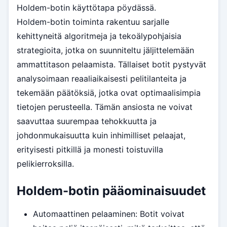
Holdem-botin käyttötapa pöydässä.
Holdem-botin toiminta rakentuu sarjalle
kehittyneitä algoritmeja ja tekoälypohjaisia
strategioita, jotka on suunniteltu jäljittelemään
ammattitason pelaamista. Tällaiset botit pystyvät
analysoimaan reaaliaikaisesti pelitilanteita ja
tekemään päätöksiä, jotka ovat optimaalisimpia
tietojen perusteella. Tämän ansiosta ne voivat
saavuttaa suurempaa tehokkuutta ja
johdonmukaisuutta kuin inhimilliset pelaajat,
erityisesti pitkillä ja monesti toistuvilla
pelikierroksilla.
Holdem-botin pääominaisuudet
Automaattinen pelaaminen: Botit voivat