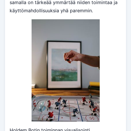
samalla on tärkeää ymmärtää niiden toimintaa ja
käyttömahdollisuuksia yhä paremmin.
Holdem Botin toiminnan visualisointi.