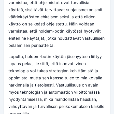
varmistaa, että ohjelmistot ovat turvallisia
käyttää, sisältävät tarvittavat suojausmekanismit
väärinkäytösten ehkäisemiseksi ja että niiden
käyttö on selkeästi ohjeistettu. Näin voidaan
varmistaa, että holdem-botin käytöstä hyötyvät
eniten ne käyttäjät, jotka noudattavat vastuullisen
pelaamisen periaatteita.
Lopulta, holdem-botin käytön jäsenyyteen liittyy
lupaus pelaajille siitä, että innovatiivinen
teknologia voi tukea strategian kehittämistä ja
oppimista, mutta sen kanssa tulee toimia kovalla
harkinnalla ja tietoisesti. Vastuullisuus on avain
myös teknologian ja automaation vilpittömässä
hyödyntämisessä, mikä mahdollistaa hauskan,
viihdyttävän ja turvallisen pelikokemuksen kaikille
osapuolille.