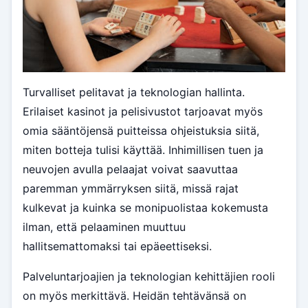
Turvalliset pelitavat ja teknologian hallinta.
Erilaiset kasinot ja pelisivustot tarjoavat myös
omia sääntöjensä puitteissa ohjeistuksia siitä,
miten botteja tulisi käyttää. Inhimillisen tuen ja
neuvojen avulla pelaajat voivat saavuttaa
paremman ymmärryksen siitä, missä rajat
kulkevat ja kuinka se monipuolistaa kokemusta
ilman, että pelaaminen muuttuu
hallitsemattomaksi tai epäeettiseksi.
Palveluntarjoajien ja teknologian kehittäjien rooli
on myös merkittävä. Heidän tehtävänsä on