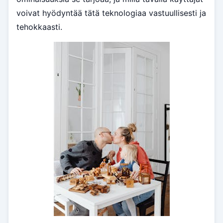
voivat hyödyntää tätä teknologiaa vastuullisesti ja
tehokkaasti.