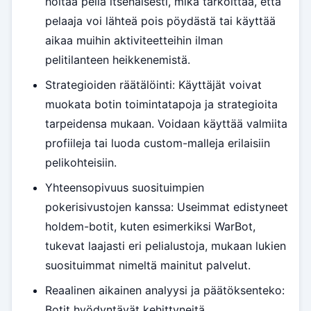
hoitaa peliä itsenäisesti, mikä tarkoittaa, että
pelaaja voi lähteä pois pöydästä tai käyttää
aikaa muihin aktiviteetteihin ilman
pelitilanteen heikkenemistä.
Strategioiden räätälöinti: Käyttäjät voivat
muokata botin toimintatapoja ja strategioita
tarpeidensa mukaan. Voidaan käyttää valmiita
profiileja tai luoda custom-malleja erilaisiin
pelikohteisiin.
Yhteensopivuus suosituimpien
pokerisivustojen kanssa: Useimmat edistyneet
holdem-botit, kuten esimerkiksi WarBot,
tukevat laajasti eri pelialustoja, mukaan lukien
suosituimmat nimeltä mainitut palvelut.
Reaalinen aikainen analyysi ja päätöksenteko:
Botit hyödyntävät kehittyneitä