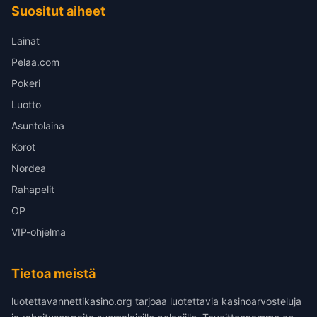
Suositut aiheet
Lainat
Pelaa.com
Pokeri
Luotto
Asuntolaina
Korot
Nordea
Rahapelit
OP
VIP-ohjelma
Tietoa meistä
luotettavannettikasino.org tarjoaa luotettavia kasinoarvosteluja