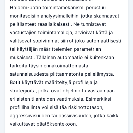
Holdem-botin toimintamekanismi perustuu
monitasoisiin analyysimalleihin, jotka skannaavat
pelitilanteet reaaliaikaisesti. Ne tunnistavat
vastustajien toimintamalleja, arvioivat kättä ja
valitsevat sopivimmat siirrot joko automaattisesti
tai käyttäjän määrittelemien parametrien
mukaisesti. Tällainen automaatio ei kuitenkaan
tarkoita täysin ennakoimattomasta
satunnaisuudesta piittaamatonta pelielämystä.
Botit käyttävät määriteltyjä profiileja ja
strategioita, jotka ovat ohjelmoitu vastaamaan
erilaisten tilanteiden vaatimuksia. Esimerkiksi
profiilihallinta voi sisältää riskinottotason,
aggressiivisuuden tai passiivisuuden, jotka kaikki
vaikuttavat päätöksentekoon.