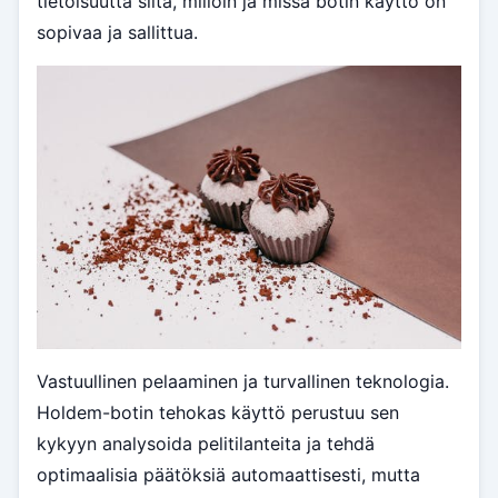
tietoisuutta siitä, milloin ja missä botin käyttö on
sopivaa ja sallittua.
Vastuullinen pelaaminen ja turvallinen teknologia.
Holdem-botin tehokas käyttö perustuu sen
kykyyn analysoida pelitilanteita ja tehdä
optimaalisia päätöksiä automaattisesti, mutta