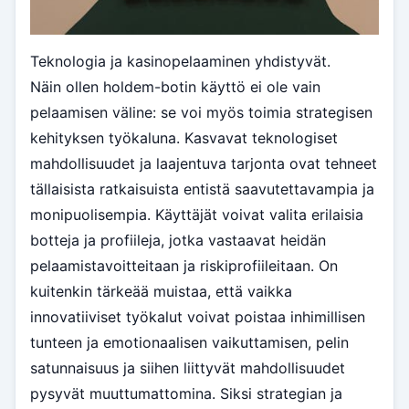
Teknologia ja kasinopelaaminen yhdistyvät.
Näin ollen holdem-botin käyttö ei ole vain
pelaamisen väline: se voi myös toimia strategisen
kehityksen työkaluna. Kasvavat teknologiset
mahdollisuudet ja laajentuva tarjonta ovat tehneet
tällaisista ratkaisuista entistä saavutettavampia ja
monipuolisempia. Käyttäjät voivat valita erilaisia
botteja ja profiileja, jotka vastaavat heidän
pelaamistavoitteitaan ja riskiprofiileitaan. On
kuitenkin tärkeää muistaa, että vaikka
innovatiiviset työkalut voivat poistaa inhimillisen
tunteen ja emotionaalisen vaikuttamisen, pelin
satunnaisuus ja siihen liittyvät mahdollisuudet
pysyvät muuttumattomina. Siksi strategian ja