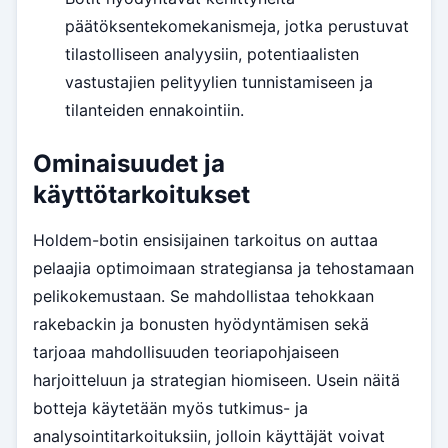
päätöksentekomekanismeja, jotka perustuvat
tilastolliseen analyysiin, potentiaalisten
vastustajien pelityylien tunnistamiseen ja
tilanteiden ennakointiin.
Ominaisuudet ja
käyttötarkoitukset
Holdem-botin ensisijainen tarkoitus on auttaa
pelaajia optimoimaan strategiansa ja tehostamaan
pelikokemustaan. Se mahdollistaa tehokkaan
rakebackin ja bonusten hyödyntämisen sekä
tarjoaa mahdollisuuden teoriapohjaiseen
harjoitteluun ja strategian hiomiseen. Usein näitä
botteja käytetään myös tutkimus- ja
analysointitarkoituksiin, jolloin käyttäjät voivat