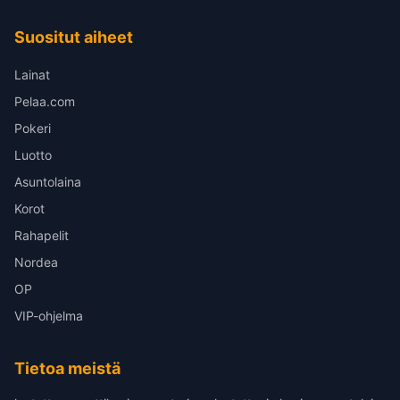
Suositut aiheet
Lainat
Pelaa.com
Pokeri
Luotto
Asuntolaina
Korot
Rahapelit
Nordea
OP
VIP-ohjelma
Tietoa meistä