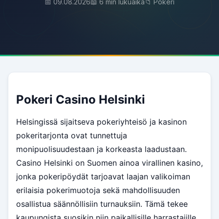
📅 09.08.2026
📖 6 min lukuaika
📁 Pokeri
Pokeri Casino Helsinki
Helsingissä sijaitseva pokeriyhteisö ja kasinon
pokeritarjonta ovat tunnettuja
monipuolisuudestaan ja korkeasta laadustaan.
Casino Helsinki on Suomen ainoa virallinen kasino,
jonka pokeripöydät tarjoavat laajan valikoiman
erilaisia pokerimuotoja sekä mahdollisuuden
osallistua säännöllisiin turnauksiin. Tämä tekee
kaupungista suosikin niin paikallisille harrastajille