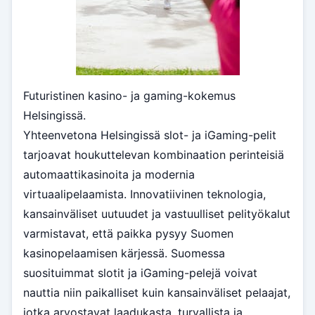
Futuristinen kasino- ja gaming-kokemus
Helsingissä.
Yhteenvetona Helsingissä slot- ja iGaming-pelit
tarjoavat houkuttelevan kombinaation perinteisiä
automaattikasinoita ja modernia
virtuaalipelaamista. Innovatiivinen teknologia,
kansainväliset uutuudet ja vastuulliset pelityökalut
varmistavat, että paikka pysyy Suomen
kasinopelaamisen kärjessä. Suomessa
suosituimmat slotit ja iGaming-pelejä voivat
nauttia niin paikalliset kuin kansainväliset pelaajat,
jotka arvostavat laadukasta, turvallista ja