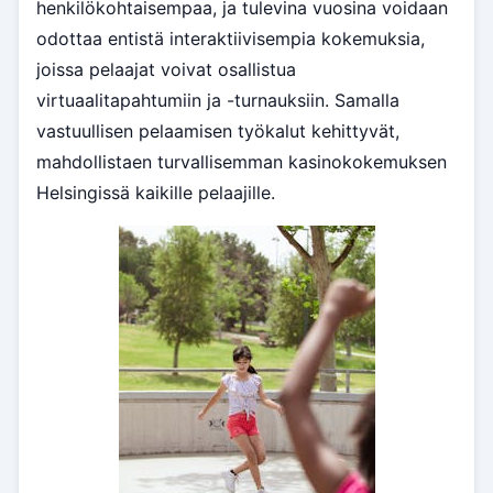
henkilökohtaisempaa, ja tulevina vuosina voidaan
odottaa entistä interaktiivisempia kokemuksia,
joissa pelaajat voivat osallistua
virtuaalitapahtumiin ja -turnauksiin. Samalla
vastuullisen pelaamisen työkalut kehittyvät,
mahdollistaen turvallisemman kasinokokemuksen
Helsingissä kaikille pelaajille.