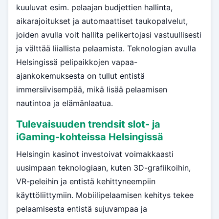
kuuluvat esim. pelaajan budjettien hallinta,
aikarajoitukset ja automaattiset taukopalvelut,
joiden avulla voit hallita pelikertojasi vastuullisesti
ja välttää liiallista pelaamista. Teknologian avulla
Helsingissä pelipaikkojen vapaa-
ajankokemuksesta on tullut entistä
immersiivisempää, mikä lisää pelaamisen
nautintoa ja elämänlaatua.
Tulevaisuuden trendsit slot- ja
iGaming-kohteissa Helsingissä
Helsingin kasinot investoivat voimakkaasti
uusimpaan teknologiaan, kuten 3D-grafiikoihin,
VR-peleihin ja entistä kehittyneempiin
käyttöliittymiin. Mobiilipelaamisen kehitys tekee
pelaamisesta entistä sujuvampaa ja