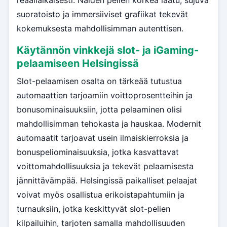
reaaliaikaisesti. Näiden pelien korkea laatu, sujuva
suoratoisto ja immersiiviset grafiikat tekevät
kokemuksesta mahdollisimman autenttisen.
Käytännön vinkkejä slot- ja iGaming-
pelaamiseen Helsingissä
Slot-pelaamisen osalta on tärkeää tutustua
automaattien tarjoamiin voittoprosentteihin ja
bonusominaisuuksiin, jotta pelaaminen olisi
mahdollisimman tehokasta ja hauskaa. Modernit
automaatit tarjoavat usein ilmaiskierroksia ja
bonuspeliominaisuuksia, jotka kasvattavat
voittomahdollisuuksia ja tekevät pelaamisesta
jännittävämpää. Helsingissä paikalliset pelaajat
voivat myös osallistua erikoistapahtumiin ja
turnauksiin, jotka keskittyvät slot-pelien
kilpailuihin, tarjoten samalla mahdollisuuden