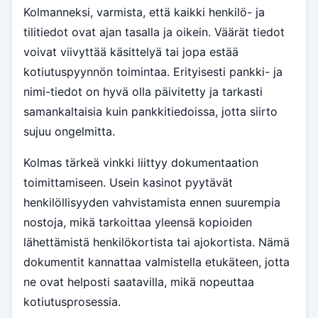
Kolmanneksi, varmista, että kaikki henkilö- ja
tilitiedot ovat ajan tasalla ja oikein. Väärät tiedot
voivat viivyttää käsittelyä tai jopa estää
kotiutuspyynnön toimintaa. Erityisesti pankki- ja
nimi-tiedot on hyvä olla päivitetty ja tarkasti
samankaltaisia kuin pankkitiedoissa, jotta siirto
sujuu ongelmitta.
Kolmas tärkeä vinkki liittyy dokumentaation
toimittamiseen. Usein kasinot pyytävät
henkilöllisyyden vahvistamista ennen suurempia
nostoja, mikä tarkoittaa yleensä kopioiden
lähettämistä henkilökortista tai ajokortista. Nämä
dokumentit kannattaa valmistella etukäteen, jotta
ne ovat helposti saatavilla, mikä nopeuttaa
kotiutusprosessia.