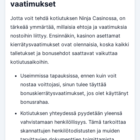
vaatimukset
Jotta voit tehdä kotiutuksen Ninja Casinossa, on
tärkeää ymmärtää, millaisia ehtoja ja vaatimuksia
nostoihin liittyy. Ensinnäkin, kasinon asettamat
kierrätysvaatimukset ovat olennaisia, koska kaikki
talletukset ja bonusehdot saattavat vaikuttaa
kotiutusaikoihin.
Useimmissa tapauksissa, ennen kuin voit
nostaa voittojasi, sinun tulee täyttää
bonuskierrätysvaatimukset, jos olet käyttänyt
bonusrahaa.
Kotiutuksen yhteydessä pyydetään yleensä
vahvistamaan henkilöllisyys. Tämä tarkoittaa
skannattujen henkilötodistusten ja muiden
tarvittavien dokumenttien toimittamista