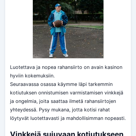
Luotettava ja nopea rahansiirto on avain kasinon
hyviin kokemuksiin.
Seuraavassa osassa käymme läpi tarkemmin
kotiutuksen onnistumisen varmistamisen vinkkejä
ja ongelmia, joita saattaa ilmetä rahansiirtojen
yhteydessä. Pysy mukana, jotta kotisi rahat
löytyvät luotettavasti ja mahdollisimman nopeasti.
Vinkkejä sujuvaan kotiutukseen