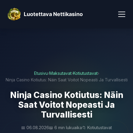
Luotettava Nettikasino
Etusivu
›
Maksutavat
›
Kotiutustavat
›
Ninja Casino Kotiutus: Näin Saat Voitot Nopeasti Ja Turvallisesti
Ninja Casino Kotiutus: Näin
Saat Voitot Nopeasti Ja
Turvallisesti
📅 06.08.2026
📖 6 min lukuaika
📁 Kotiutustavat