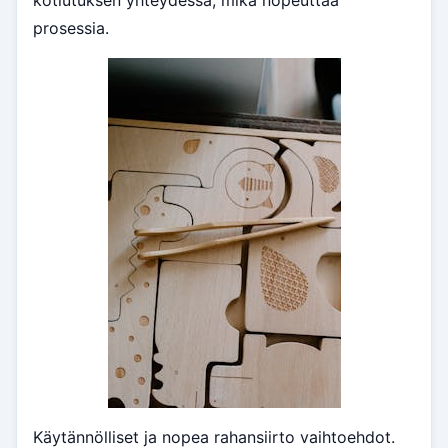
kotiutuksen yhteydessä, mikä nopeuttaa
prosessia.
Käytännölliset ja nopea rahansiirto vaihtoehdot.