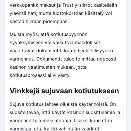
verkkopankkimaksut ja Trustly-siirrot käsitellään
yleensä heti, mutta luottokorttien käsittely voi
kestää hieman pidempään.
Muista myös, että kotiutuspyynnön
hyväksymiseen voi vaikuttaa mahdolliset
vaadittavat dokumentit, kuten henkilöllisyyden
varmennus. Dokumentit tulee toimittaa nopeasti
kasinon vaatimusten mukaan, jotta
kotiutusprosessi ei viivästy.
Vinkkejä sujuvaan kotiutukseen
Sujuva kotiutus lähtee oikeista käytännöistä. On
suositeltavaa, että käytät kasinon suosittelemia ja
varmennettuja maksutapoja. Lisäksi kannattaa
varmistaa, että kaikki vähintään vaaditut