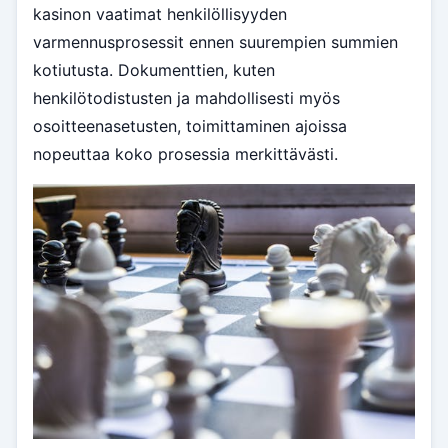
kasinon vaatimat henkilöllisyyden
varmennusprosessit ennen suurempien summien
kotiutusta. Dokumenttien, kuten
henkilötodistusten ja mahdollisesti myös
osoitteenasetusten, toimittaminen ajoissa
nopeuttaa koko prosessia merkittävästi.