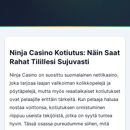
Ninja Casino Kotiutus: Näin Saat
Rahat Tilillesi Sujuvasti
Ninja Casino on suosittu suomalainen nettikasino,
joka tarjoaa laajan valikoiman kolikkopelejä ja
pöytäpelejä, mutta myös reaaliaikaiset kotiutukset
ovat pelaajille erittäin tärkeitä. Kun pelaaja haluaa
nostaa voittonsa, kotiutuksen onnistuminen
riippuu useista tekijöistä, jotka on syytä tuntea
hyvin. Tässä osassa pureudumme siihen, mitä