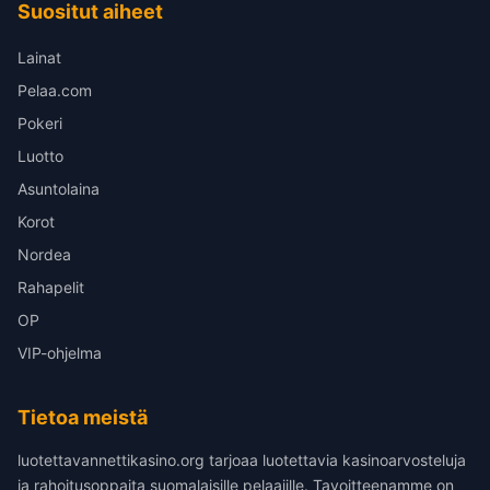
Suositut aiheet
Lainat
Pelaa.com
Pokeri
Luotto
Asuntolaina
Korot
Nordea
Rahapelit
OP
VIP-ohjelma
Tietoa meistä
luotettavannettikasino.org tarjoaa luotettavia kasinoarvosteluja
ja rahoitusoppaita suomalaisille pelaajille. Tavoitteenamme on