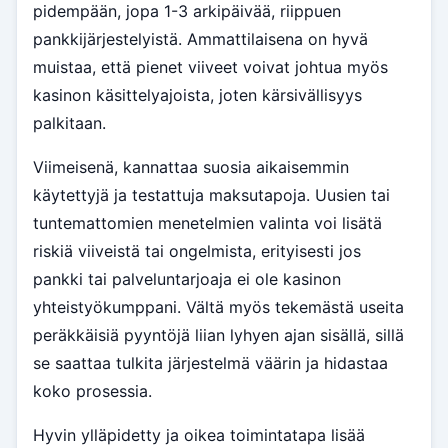
pidempään, jopa 1-3 arkipäivää, riippuen
pankkijärjestelyistä. Ammattilaisena on hyvä
muistaa, että pienet viiveet voivat johtua myös
kasinon käsittelyajoista, joten kärsivällisyys
palkitaan.
Viimeisenä, kannattaa suosia aikaisemmin
käytettyjä ja testattuja maksutapoja. Uusien tai
tuntemattomien menetelmien valinta voi lisätä
riskiä viiveistä tai ongelmista, erityisesti jos
pankki tai palveluntarjoaja ei ole kasinon
yhteistyökumppani. Vältä myös tekemästä useita
peräkkäisiä pyyntöjä liian lyhyen ajan sisällä, sillä
se saattaa tulkita järjestelmä väärin ja hidastaa
koko prosessia.
Hyvin ylläpidetty ja oikea toimintatapa lisää