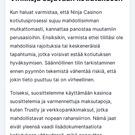
Kun haluat varmistaa, että Ninja Casinon
kotiutusprosessi sujuu mahdollisimman
mutkattomasti, kannattaa panostaa muutamiin
perusasioihin. Ensiksikin, varmista ettei tililläsi ole
mahdollisia rajoituksia tai keskeneräisiä
tapahtumia, jotka voisivat estää kotiutuksen
hyväksymisen. Säännöllinen tilin tarkistaminen
ennen pyynnön tekemistä vähentää riskiä, että
jokin tieto puuttuu tai on virheellinen.
Toiseksi, suosittelemme käyttämään kasinoa
suosittelemia ja varmennettuja maksutapoja,
kuten Trustly ja verkkopankkimaksut, jotka
mahdollistavat nopean rahansiirron. Nämä jaat
eivät yleensä vaadi lisädokumentaatiota