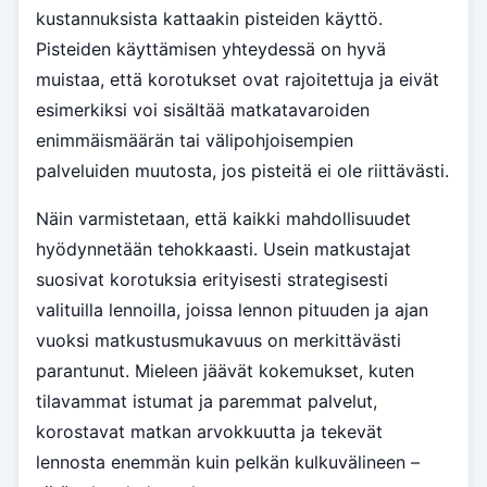
kustannuksista kattaakin pisteiden käyttö.
Pisteiden käyttämisen yhteydessä on hyvä
muistaa, että korotukset ovat rajoitettuja ja eivät
esimerkiksi voi sisältää matkatavaroiden
enimmäismäärän tai välipohjoisempien
palveluiden muutosta, jos pisteitä ei ole riittävästi.
Näin varmistetaan, että kaikki mahdollisuudet
hyödynnetään tehokkaasti. Usein matkustajat
suosivat korotuksia erityisesti strategisesti
valituilla lennoilla, joissa lennon pituuden ja ajan
vuoksi matkustusmukavuus on merkittävästi
parantunut. Mieleen jäävät kokemukset, kuten
tilavammat istumat ja paremmat palvelut,
korostavat matkan arvokkuutta ja tekevät
lennosta enemmän kuin pelkän kulkuvälineen –