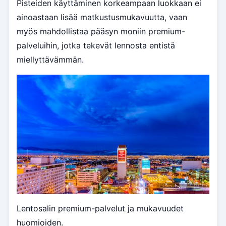
Pisteiden käyttäminen korkeampaan luokkaan ei
ainoastaan lisää matkustusmukavuutta, vaan
myös mahdollistaa pääsyn moniin premium-
palveluihin, jotka tekevät lennosta entistä
miellyttävämmän.
Lentosalin premium-palvelut ja mukavuudet
huomioiden.