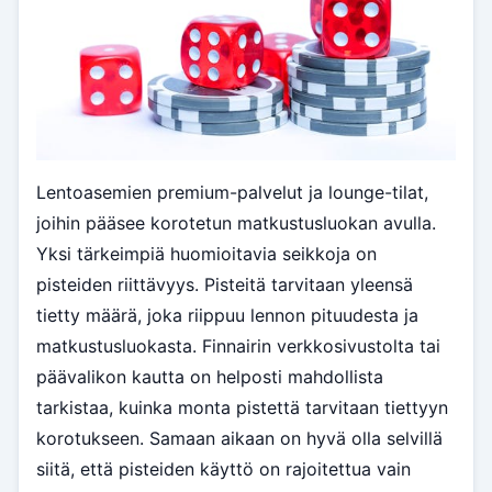
Lentoasemien premium-palvelut ja lounge-tilat,
joihin pääsee korotetun matkustusluokan avulla.
Yksi tärkeimpiä huomioitavia seikkoja on
pisteiden riittävyys. Pisteitä tarvitaan yleensä
tietty määrä, joka riippuu lennon pituudesta ja
matkustusluokasta. Finnairin verkkosivustolta tai
päävalikon kautta on helposti mahdollista
tarkistaa, kuinka monta pistettä tarvitaan tiettyyn
korotukseen. Samaan aikaan on hyvä olla selvillä
siitä, että pisteiden käyttö on rajoitettua vain