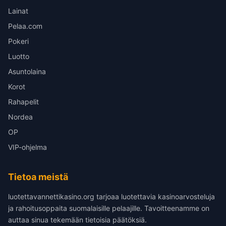
Lainat
Pelaa.com
Pokeri
Luotto
Asuntolaina
Korot
Rahapelit
Nordea
OP
VIP-ohjelma
Tietoa meistä
luotettavannettikasino.org tarjoaa luotettavia kasinoarvosteluja
ja rahoitusoppaita suomalaisille pelaajille. Tavoitteenamme on
auttaa sinua tekemään tietoisia päätöksiä.