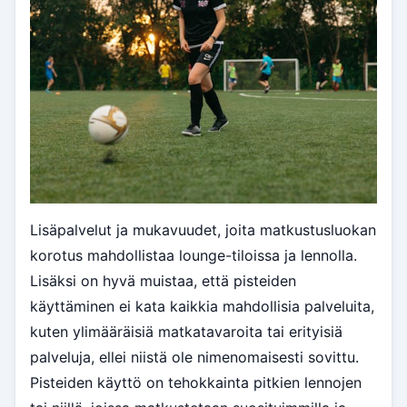
Lisäpalvelut ja mukavuudet, joita matkustusluokan
korotus mahdollistaa lounge-tiloissa ja lennolla.
Lisäksi on hyvä muistaa, että pisteiden
käyttäminen ei kata kaikkia mahdollisia palveluita,
kuten ylimääräisiä matkatavaroita tai erityisiä
palveluja, ellei niistä ole nimenomaisesti sovittu.
Pisteiden käyttö on tehokkainta pitkien lennojen