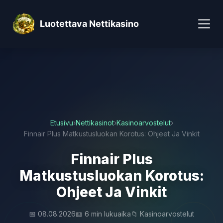
Luotettava Nettikasino
Etusivu
›
Nettikasinot
›
Kasinoarvostelut
›
Finnair Plus Matkustusluokan Korotus: Ohjeet Ja Vinkit
Finnair Plus
Matkustusluokan Korotus:
Ohjeet Ja Vinkit
📅 08.08.2026
📖 6 min lukuaika
📁 Kasinoarvostelut