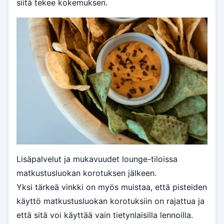
siitä tekee kokemuksen.
Lisäpalvelut ja mukavuudet lounge-tiloissa
matkustusluokan korotuksen jälkeen.
Yksi tärkeä vinkki on myös muistaa, että pisteiden
käyttö matkustusluokan korotuksiin on rajattua ja
että sitä voi käyttää vain tietynlaisilla lennoilla.