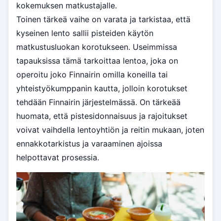
kokemuksen matkustajalle.
Toinen tärkeä vaihe on varata ja tarkistaa, että
kyseinen lento sallii pisteiden käytön
matkustusluokan korotukseen. Useimmissa
tapauksissa tämä tarkoittaa lentoa, joka on
operoitu joko Finnairin omilla koneilla tai
yhteistyökumppanin kautta, jolloin korotukset
tehdään Finnairin järjestelmässä. On tärkeää
huomata, että pistesidonnaisuus ja rajoitukset
voivat vaihdella lentoyhtiön ja reitin mukaan, joten
ennakkotarkistus ja varaaminen ajoissa
helpottavat prosessia.