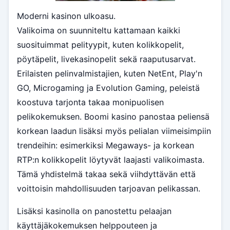
Moderni kasinon ulkoasu.
Valikoima on suunniteltu kattamaan kaikki
suosituimmat pelityypit, kuten kolikkopelit,
pöytäpelit, livekasinopelit sekä raaputusarvat.
Erilaisten pelinvalmistajien, kuten NetEnt, Play'n
GO, Microgaming ja Evolution Gaming, peleistä
koostuva tarjonta takaa monipuolisen
pelikokemuksen. Boomi kasino panostaa peliensä
korkean laadun lisäksi myös pelialan viimeisimpiin
trendeihin: esimerkiksi Megaways- ja korkean
RTP:n kolikkopelit löytyvät laajasti valikoimasta.
Tämä yhdistelmä takaa sekä viihdyttävän että
voittoisin mahdollisuuden tarjoavan pelikassan.
Lisäksi kasinolla on panostettu pelaajan
käyttäjäkokemuksen helppouteen ja