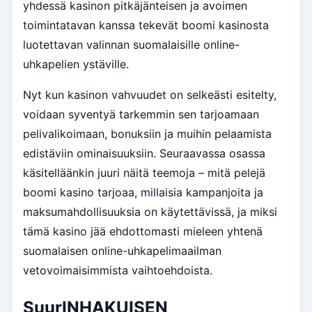
yhdessä kasinon pitkäjänteisen ja avoimen
toimintatavan kanssa tekevät boomi kasinosta
luotettavan valinnan suomalaisille online-
uhkapelien ystäville.
Nyt kun kasinon vahvuudet on selkeästi esitelty,
voidaan syventyä tarkemmin sen tarjoamaan
pelivalikoimaan, bonuksiin ja muihin pelaamista
edistäviin ominaisuuksiin. Seuraavassa osassa
käsitelläänkin juuri näitä teemoja – mitä pelejä
boomi kasino tarjoaa, millaisia kampanjoita ja
maksumahdollisuuksia on käytettävissä, ja miksi
tämä kasino jää ehdottomasti mieleen yhtenä
suomalaisen online-uhkapelimaailman
vetovoimaisimmista vaihtoehdoista.
SuurINHAKUISEN