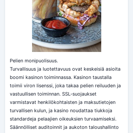
Pelien monipuolisuus.
Turvallisuus ja luotettavuus ovat keskeisiä asioita
boomi kasinon toiminnassa. Kasinon taustalla
toimii viron lisenssi, joka takaa pelien reiluuden ja
vastuullisen toiminnan. SSL-suojaukset
varmistavat henkilökohtaisten ja maksutietojen
turvallisen kulun, ja kasino noudattaa tiukkoja
standardeja pelaajien oikeuksien turvaamiseksi.
Säännölliset auditoinnit ja aukoton taloushallinto