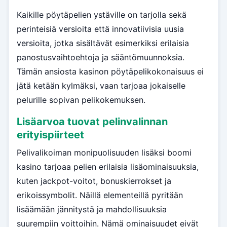
Kaikille pöytäpelien ystäville on tarjolla sekä
perinteisiä versioita että innovatiivisia uusia
versioita, jotka sisältävät esimerkiksi erilaisia
panostusvaihtoehtoja ja sääntömuunnoksia.
Tämän ansiosta kasinon pöytäpelikokonaisuus ei
jätä ketään kylmäksi, vaan tarjoaa jokaiselle
pelurille sopivan pelikokemuksen.
Lisäarvoa tuovat pelinvalinnan
erityispiirteet
Pelivalikoiman monipuolisuuden lisäksi boomi
kasino tarjoaa pelien erilaisia lisäominaisuuksia,
kuten jackpot-voitot, bonuskierrokset ja
erikoissymbolit. Näillä elementeillä pyritään
lisäämään jännitystä ja mahdollisuuksia
suurempiin voittoihin. Nämä ominaisuudet eivät