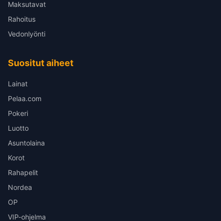
Maksutavat
Rahoitus
Vedonlyönti
Suositut aiheet
Lainat
Pelaa.com
Pokeri
Luotto
Asuntolaina
Korot
Rahapelit
Nordea
OP
VIP-ohjelma