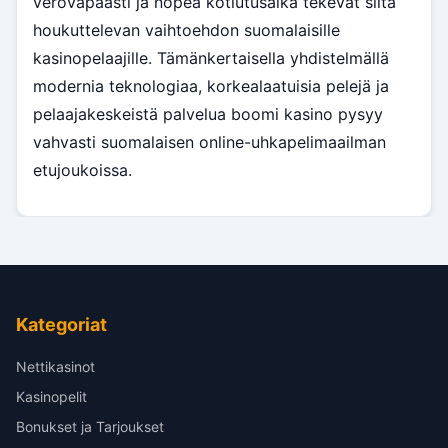
verovapaasti ja nopea kotiutusaika tekevät siitä
houkuttelevan vaihtoehdon suomalaisille
kasinopelaajille. Tämänkertaisella yhdistelmällä
modernia teknologiaa, korkealaatuisia pelejä ja
pelaajakeskeistä palvelua boomi kasino pysyy
vahvasti suomalaisen online-uhkapelimaailman
etujoukoissa.
Kategoriat
Nettikasinot
Kasinopelit
Bonukset ja Tarjoukset