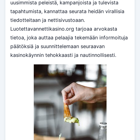
uusimmista peleistä, kampanjoista ja tulevista
tapahtumista, kannattaa seurata heidän virallisia
tiedotteitaan ja nettisivustoaan.
Luotettavannettikasino.org tarjoaa arvokasta
tietoa, joka auttaa pelaajia tekemään informoituja
päätöksiä ja suunnittelemaan seuraavan
kasinokäynnin tehokkaasti ja nautinnollisesti.