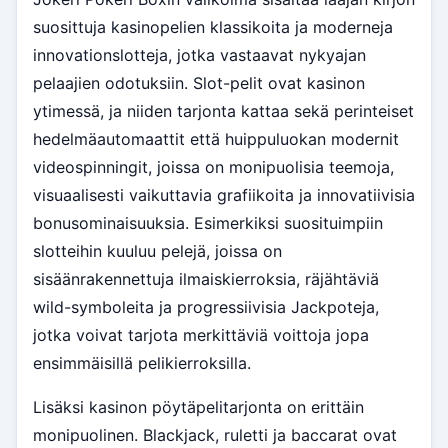
suosittuja kasinopelien klassikoita ja moderneja
innovationslotteja, jotka vastaavat nykyajan
pelaajien odotuksiin. Slot-pelit ovat kasinon
ytimessä, ja niiden tarjonta kattaa sekä perinteiset
hedelmäautomaattit että huippuluokan modernit
videospinningit, joissa on monipuolisia teemoja,
visuaalisesti vaikuttavia grafiikoita ja innovatiivisia
bonusominaisuuksia. Esimerkiksi suosituimpiin
slotteihin kuuluu pelejä, joissa on
sisäänrakennettuja ilmaiskierroksia, räjähtäviä
wild-symboleita ja progressiivisia Jackpoteja,
jotka voivat tarjota merkittäviä voittoja jopa
ensimmäisillä pelikierroksilla.
Lisäksi kasinon pöytäpelitarjonta on erittäin
monipuolinen. Blackjack, ruletti ja baccarat ovat