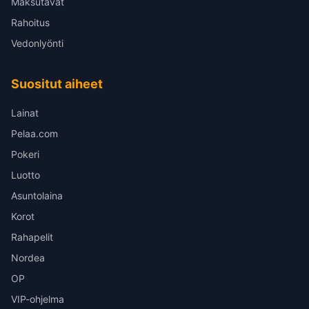
Maksutavat
Rahoitus
Vedonlyönti
Suositut aiheet
Lainat
Pelaa.com
Pokeri
Luotto
Asuntolaina
Korot
Rahapelit
Nordea
OP
VIP-ohjelma