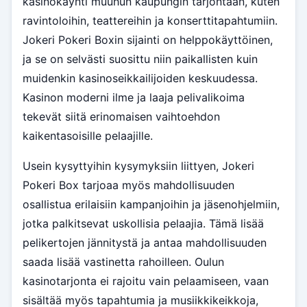
kasinokäynti muuhun kaupungin tarjontaan, kuten
ravintoloihin, teattereihin ja konserttitapahtumiin.
Jokeri Pokeri Boxin sijainti on helppokäyttöinen,
ja se on selvästi suosittu niin paikallisten kuin
muidenkin kasinoseikkailijoiden keskuudessa.
Kasinon moderni ilme ja laaja pelivalikoima
tekevät siitä erinomaisen vaihtoehdon
kaikentasoisille pelaajille.
Usein kysyttyihin kysymyksiin liittyen, Jokeri
Pokeri Box tarjoaa myös mahdollisuuden
osallistua erilaisiin kampanjoihin ja jäsenohjelmiin,
jotka palkitsevat uskollisia pelaajia. Tämä lisää
pelikertojen jännitystä ja antaa mahdollisuuden
saada lisää vastinetta rahoilleen. Oulun
kasinotarjonta ei rajoitu vain pelaamiseen, vaan
sisältää myös tapahtumia ja musiikkikeikkoja,