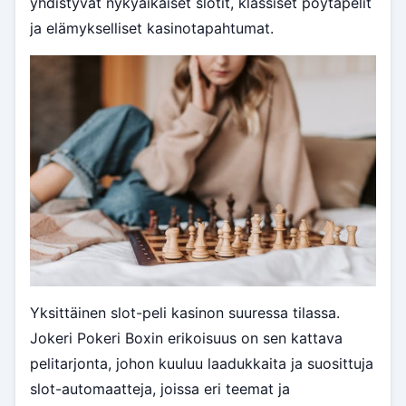
yhdistyvät nykyaikaiset slotit, klassiset pöytäpelit
ja elämykselliset kasinotapahtumat.
Yksittäinen slot-peli kasinon suuressa tilassa.
Jokeri Pokeri Boxin erikoisuus on sen kattava
pelitarjonta, johon kuuluu laadukkaita ja suosittuja
slot-automaatteja, joissa eri teemat ja