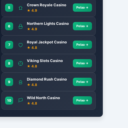
Crown Royale Casino
5
Pelaa →
★ 4.9
Northern Lights Casino
6
Pelaa →
★ 4.9
Royal Jackpot Casino
7
Pelaa →
★ 4.8
Viking Slots Casino
8
Pelaa →
★ 4.8
Diamond Rush Casino
9
Pelaa →
★ 4.8
Wild North Casino
10
Pelaa →
★ 4.8