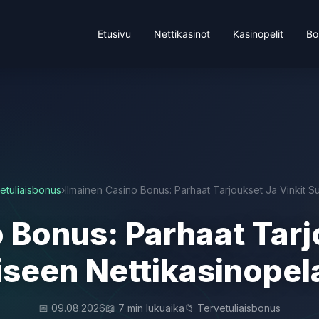
Etusivu
Nettikasinot
Kasinopelit
Bo
etuliaisbonus
›
Ilmainen Casino Bonus: Parhaat Tarjoukset Ja Vinkit 
 Bonus: Parhaat Tarj
seen Nettikasinope
📅 09.08.2026
📖 7 min lukuaika
📁 Tervetuliaisbonus