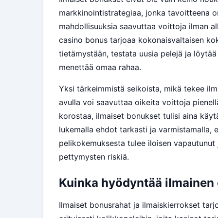
markkinointistrategiaa, jonka tavoitteena o
mahdollisuuksia saavuttaa voittoja ilman a
casino bonus tarjoaa kokonaisvaltaisen ko
tietämystään, testata uusia pelejä ja löytä
menettää omaa rahaa.
Yksi tärkeimmistä seikoista, mikä tekee il
avulla voi saavuttaa oikeita voittoja pienell
korostaa, ilmaiset bonukset tulisi aina käy
lukemalla ehdot tarkasti ja varmistamalla, e
pelikokemuksesta tulee iloisen vapautunut 
pettymysten riskiä.
Kuinka hyödyntää ilmainen 
Ilmaiset bonusrahat ja ilmaiskierrokset tarj