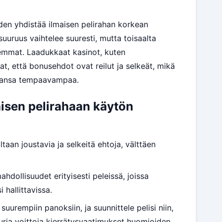
uden yhdistää ilmaisen pelirahan korkean
 suuruus vaihtelee suuresti, mutta toisaalta
emmat. Laadukkaat kasinot, kuten
at, että bonusehdot ovat reilut ja selkeät, mikä
kaansa tempaavampaa.
isen pelirahaan käytön
taan joustavia ja selkeitä ehtoja, välttäen
dollisuudet erityisesti peleissä, joissa
 hallittavissa.
uurempiin panoksiin, ja suunnittele pelisi niin,
ria voittoja kierrätysvaatimukset huomioiden.