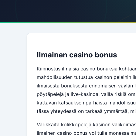
Ilmainen casino bonus
Kiinnostus ilmaisia casino bonuksia kohtaan 
mahdollisuuden tutustua kasinon peleihin il
ilmaisesta bonuksesta erinomaisen väylän kok
pöytäpelejä ja live-kasinoa, vailla riskiä o
kattavan katsauksen parhaista mahdollisuuk
tässä yhteydessä on tärkeää ymmärtää, mit
Värikkäitä kolikkopelejä kasinon valikoimas
Ilmainen casino bonus voi tulla monessa m