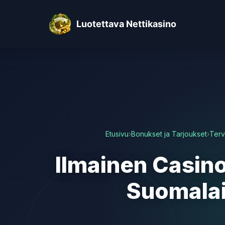
Luotettava Nettikasino
Etusivu
›
Bonukset ja Tarjoukset
›
Terv
Ilmainen Casino
Suomalai