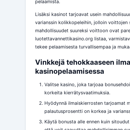
pelaamista.
Lisäksi kasinot tarjoavat usein mahdollisu
varianssin kolikkopeleihin, jolloin voittojen
mahdollisuudet suureksi voittoon ovat par
luotettavannettikasino.org listaa, varmistav
tekee pelaamisesta turvallisempaa ja mu
Vinkkejä tehokkaaseen ilma
kasinopelaamisessa
Valitse kasino, joka tarjoaa bonusehdoil
korkeita kierrätysvaatimuksia.
Hyödynnä ilmaiskierrosten tarjoamat mah
palautusprosentti on korkea ja varianssi
Käytä bonusta alle ennen kuin sitoudut s
että voit saavuttaa mahdollisimman suu