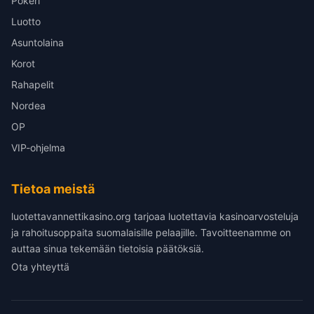
Pokeri
Luotto
Asuntolaina
Korot
Rahapelit
Nordea
OP
VIP-ohjelma
Tietoa meistä
luotettavannettikasino.org tarjoaa luotettavia kasinoarvosteluja
ja rahoitusoppaita suomalaisille pelaajille. Tavoitteenamme on
auttaa sinua tekemään tietoisia päätöksiä.
Ota yhteyttä