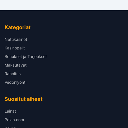
Kategoriat
Nettikasinot
Kasinopelit
Bonukset ja Tarjoukset
Maksutavat
Rahoitus
Vedonlyönti
Suositut aiheet
Lainat
Pelaa.com