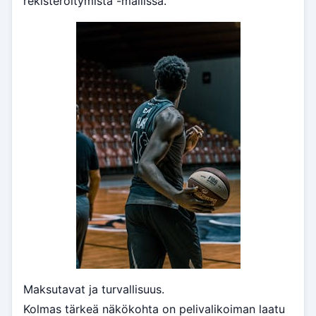
rekisteröitymistä -mallissa.
Maksutavat ja turvallisuus.
Kolmas tärkeä näkökohta on pelivalikoiman laatu