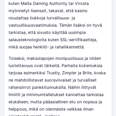
kuten Malta Gaming Authority tai Virosta
myönnetyt lisenssit, takavat, että kasino
noudattaa tiukkoja turvallisuus- ja
vastuullisuusvaatimuksia. Tämän lisäksi on hyvä
tarkistaa, että sivusto käyttää uusimpia
salausteknologioita kuten SSL-sertifikaatteja,
mikä suojaa henkilö- ja rahaliikennettä.
Toiseksi, maksutapojen monipuolisuus ja niiden
luotettavuus ovat tärkeitä. Parhaita kokemuksia
tarjoaa esimerkiksi Trustly, Zimpler ja Brite, koska
ne mahdollistavat suoraviivaiset ja turvalliset
rahansiirrot pankkitunnuksilla. Näihin liittyvät
limiitit ja minimumtalletukset kannattaa tarkistaa
etukäteen, mutta pääasiallinen etu on nopeus ja
helppous, mikä on olennaista veikkaa ilman