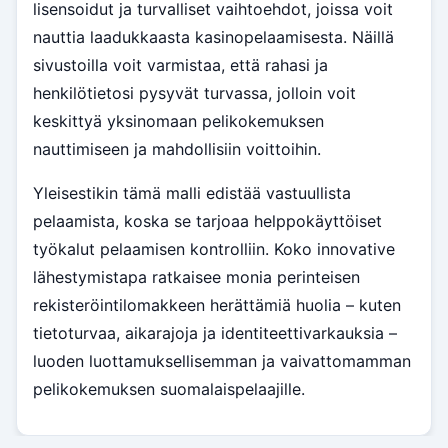
lisensoidut ja turvalliset vaihtoehdot, joissa voit
nauttia laadukkaasta kasinopelaamisesta. Näillä
sivustoilla voit varmistaa, että rahasi ja
henkilötietosi pysyvät turvassa, jolloin voit
keskittyä yksinomaan pelikokemuksen
nauttimiseen ja mahdollisiin voittoihin.
Yleisestikin tämä malli edistää vastuullista
pelaamista, koska se tarjoaa helppokäyttöiset
työkalut pelaamisen kontrolliin. Koko innovative
lähestymistapa ratkaisee monia perinteisen
rekisteröintilomakkeen herättämiä huolia – kuten
tietoturvaa, aikarajoja ja identiteettivarkauksia –
luoden luottamuksellisemman ja vaivattomamman
pelikokemuksen suomalaispelaajille.