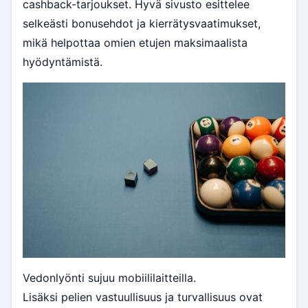
cashback-tarjoukset. Hyvä sivusto esittelee
selkeästi bonusehdot ja kierrätysvaatimukset,
mikä helpottaa omien etujen maksimaalista
hyödyntämistä.
Vedonlyönti sujuu mobiililaitteilla.
Lisäksi pelien vastuullisuus ja turvallisuus ovat