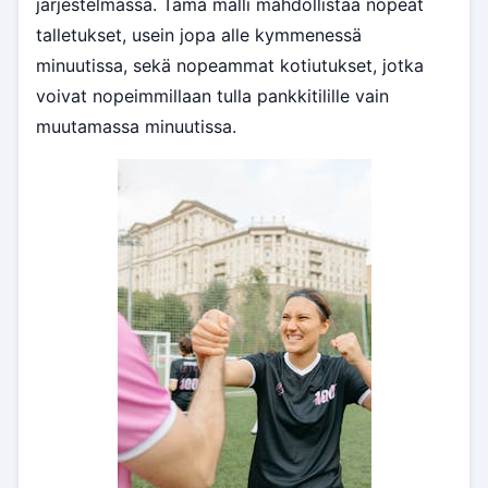
järjestelmässä. Tämä malli mahdollistaa nopeat
talletukset, usein jopa alle kymmenessä
minuutissa, sekä nopeammat kotiutukset, jotka
voivat nopeimmillaan tulla pankkitilille vain
muutamassa minuutissa.