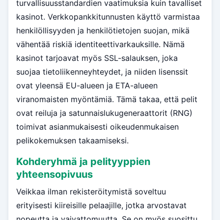
turvallisuusstandardien vaatimuksia kuin tavalliset
kasinot. Verkkopankkitunnusten käyttö varmistaa
henkilöllisyyden ja henkilötietojen suojan, mikä
vähentää riskiä identiteettivarkauksille. Nämä
kasinot tarjoavat myös SSL-salauksen, joka
suojaa tietoliikenneyhteydet, ja niiden lisenssit
ovat yleensä EU-alueen ja ETA-alueen
viranomaisten myöntämiä. Tämä takaa, että pelit
ovat reiluja ja satunnaislukugeneraattorit (RNG)
toimivat asianmukaisesti oikeudenmukaisen
pelikokemuksen takaamiseksi.
Kohderyhmä ja pelityyppien
yhteensopivuus
Veikkaa ilman rekisteröitymistä soveltuu
erityisesti kiireisille pelaajille, jotka arvostavat
nopeutta ja vaivattomuutta. Se on myös suosittu