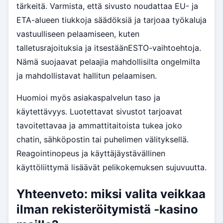
tärkeitä. Varmista, että sivusto noudattaa EU- ja
ETA-alueen tiukkoja säädöksiä ja tarjoaa työkaluja
vastuulliseen pelaamiseen, kuten
talletusrajoituksia ja itsestäänESTO-vaihtoehtoja.
Nämä suojaavat pelaajia mahdollisilta ongelmilta
ja mahdollistavat hallitun pelaamisen.
Huomioi myös asiakaspalvelun taso ja
käytettävyys. Luotettavat sivustot tarjoavat
tavoitettavaa ja ammattitaitoista tukea joko
chatin, sähköpostin tai puhelimen välityksellä.
Reagointinopeus ja käyttäjäystävällinen
käyttöliittymä lisäävät pelikokemuksen sujuvuutta.
Yhteenveto: miksi valita veikkaa
ilman rekisteröitymistä -kasino