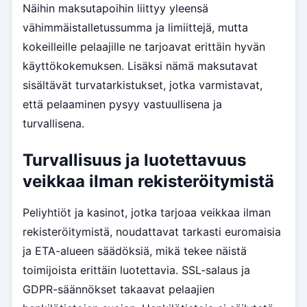
Näihin maksutapoihin liittyy yleensä
vähimmäistalletussumma ja limiittejä, mutta
kokeilleille pelaajille ne tarjoavat erittäin hyvän
käyttökokemuksen. Lisäksi nämä maksutavat
sisältävät turvatarkistukset, jotka varmistavat,
että pelaaminen pysyy vastuullisena ja
turvallisena.
Turvallisuus ja luotettavuus
veikkaa ilman rekisteröitymistä
Peliyhtiöt ja kasinot, jotka tarjoaa veikkaa ilman
rekisteröitymistä, noudattavat tarkasti euromaisia
ja ETA-alueen säädöksiä, mikä tekee näistä
toimijoista erittäin luotettavia. SSL-salaus ja
GDPR-säännökset takaavat pelaajien