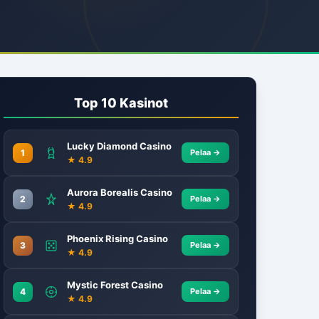
Top 10 Kasinot
Lucky Diamond Casino
1
Pelaa →
★ 4.9
Aurora Borealis Casino
2
Pelaa →
★ 4.9
Phoenix Rising Casino
3
Pelaa →
★ 4.9
Mystic Forest Casino
4
Pelaa →
★ 4.9