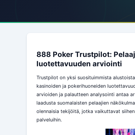
888 Poker Trustpilot: Pela
luotettavuuden arviointi
Trustpilot on yksi suosituimmista alustoist
kasinoiden ja pokerihuoneiden luotettavuu
arvioiden ja palautteen analysointi antaa 
laadusta suomalaisten pelaajien näkökulma
olennaisia tekijöitä, jotka vaikuttavat siih
palveluihin.