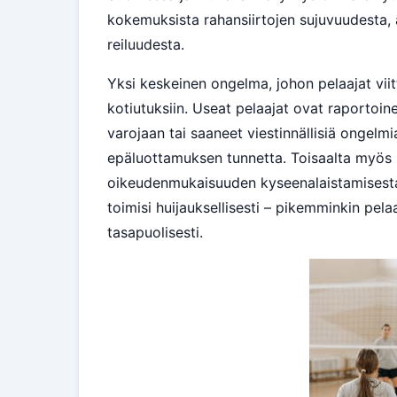
kokemuksista rahansiirtojen sujuvuudesta, 
reiluudesta.
Yksi keskeinen ongelma, johon pelaajat viitta
kotiutuksiin. Useat pelaajat ovat raportoin
varojaan tai saaneet viestinnällisiä ongelm
epäluottamuksen tunnetta. Toisaalta myös pa
oikeudenmukaisuuden kyseenalaistamisesta,
toimisi huijauksellisesti – pikemminkin pelaa
tasapuolisesti.