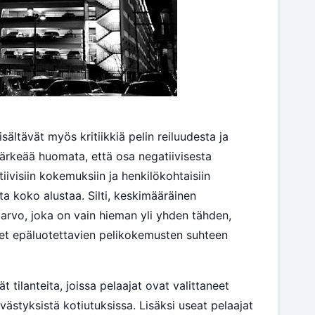
sältävät myös kritiikkiä pelin reiluudesta ja
ärkeää huomata, että osa negatiivisesta
ivisiin kokemuksiin ja henkilökohtaisiin
ta koko alustaa. Silti, keskimääräinen
iarvo, joka on vain hieman yli yhden tähden,
leet epäluotettavien pelikokemusten suhteen
ät tilanteita, joissa pelaajat ovat valittaneet
västyksistä kotiutuksissa. Lisäksi useat pelaajat