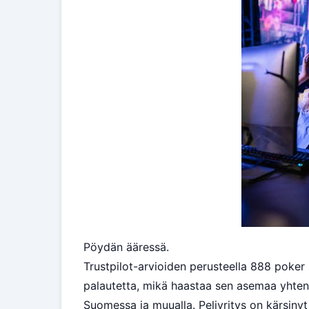
Pöydän ääressä.
Trustpilot-arvioiden perusteella 888 poker 
palautetta, mikä haastaa sen asemaa yhten
Suomessa ja muualla. Peliyritys on kärsinyt p