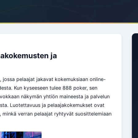
ajakokemusten ja
a, jossa pelaajat jakavat kokemuksiaan online-
desta. Kun kyseeseen tulee 888 poker, sen
arvokkaan näkymän yhtiön maineesta ja palvelun
sta. Luotettavuus ja pelaajakokemukset ovat
en, minkä verran pelaajat ryhtyvät suosittelemiaan