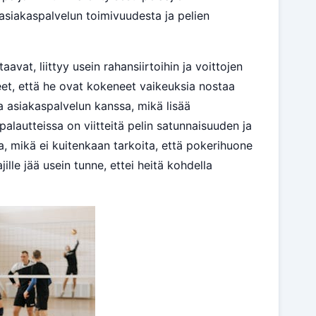
asiakaspalvelun toimivuudesta ja pelien
avat, liittyy usein rahansiirtoihin ja voittojen
eet, että he ovat kokeneet vaikeuksia nostaa
ia asiakaspalvelun kanssa, mikä lisää
lautteissa on viitteitä pelin satunnaisuuden ja
 mikä ei kuitenkaan tarkoita, että pokerihuone
jille jää usein tunne, ettei heitä kohdella