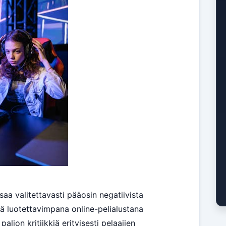
saa valitettavasti pääosin negatiivista
ä luotettavimpana online-pelialustana
aljon kritiikkiä erityisesti pelaajien