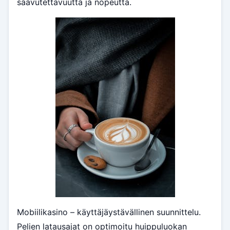
saavutettavuutta ja nopeutta.
Mobiilikasino – käyttäjäystävällinen suunnittelu.
Pelien latausajat on optimoitu huippuluokan