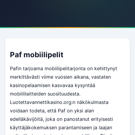
Paf mobiilipelit
Pafin tarjoama mobiilipelitarjonta on kehittynyt
merkittävästi viime vuosien aikana, vastaten
kasinopelaamisen kasvavaa kysyntää
mobiililaitteiden suosituudesta.
Luotettavannettikasino.org:n näkökulmasta
voidaan todeta, että Paf on yksi alan
edelläkävijöitä, joka on panostanut erityisesti
käyttäjäkokemuksen parantamiseen ja laajan