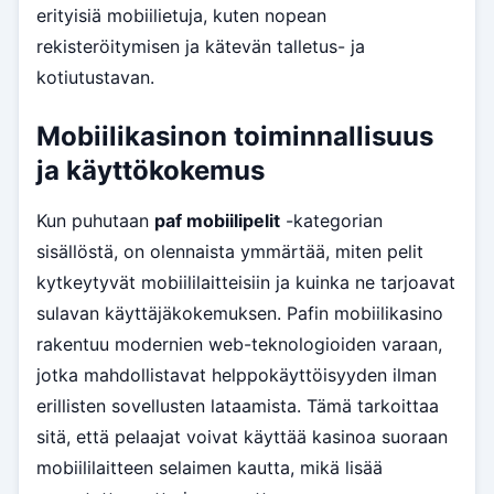
erityisiä mobiilietuja, kuten nopean
rekisteröitymisen ja kätevän talletus- ja
kotiutustavan.
Mobiilikasinon toiminnallisuus
ja käyttökokemus
Kun puhutaan
paf mobiilipelit
-kategorian
sisällöstä, on olennaista ymmärtää, miten pelit
kytkeytyvät mobiililaitteisiin ja kuinka ne tarjoavat
sulavan käyttäjäkokemuksen. Pafin mobiilikasino
rakentuu modernien web-teknologioiden varaan,
jotka mahdollistavat helppokäyttöisyyden ilman
erillisten sovellusten lataamista. Tämä tarkoittaa
sitä, että pelaajat voivat käyttää kasinoa suoraan
mobiililaitteen selaimen kautta, mikä lisää