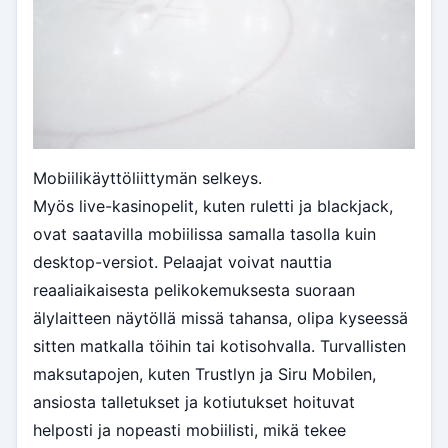
Mobiilikäyttöliittymän selkeys.
Myös live-kasinopelit, kuten ruletti ja blackjack,
ovat saatavilla mobiilissa samalla tasolla kuin
desktop-versiot. Pelaajat voivat nauttia
reaaliaikaisesta pelikokemuksesta suoraan
älylaitteen näytöllä missä tahansa, olipa kyseessä
sitten matkalla töihin tai kotisohvalla. Turvallisten
maksutapojen, kuten Trustlyn ja Siru Mobilen,
ansiosta talletukset ja kotiutukset hoituvat
helposti ja nopeasti mobiilisti, mikä tekee