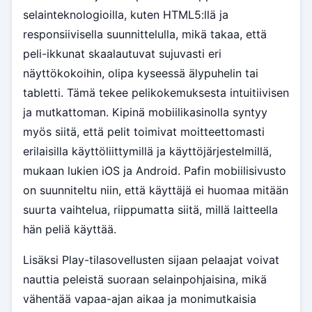
selainteknologioilla, kuten HTML5:llä ja
responsiivisella suunnittelulla, mikä takaa, että
peli-ikkunat skaalautuvat sujuvasti eri
näyttökokoihin, olipa kyseessä älypuhelin tai
tabletti. Tämä tekee pelikokemuksesta intuitiivisen
ja mutkattoman. Kipinä mobiilikasinolla syntyy
myös siitä, että pelit toimivat moitteettomasti
erilaisilla käyttöliittymillä ja käyttöjärjestelmillä,
mukaan lukien iOS ja Android. Pafin mobiilisivusto
on suunniteltu niin, että käyttäjä ei huomaa mitään
suurta vaihtelua, riippumatta siitä, millä laitteella
hän peliä käyttää.
Lisäksi Play-tilasovellusten sijaan pelaajat voivat
nauttia peleistä suoraan selainpohjaisina, mikä
vähentää vapaa-ajan aikaa ja monimutkaisia