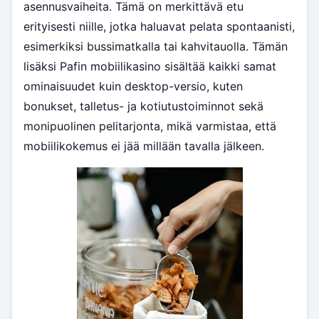
asennusvaiheita. Tämä on merkittävä etu
erityisesti niille, jotka haluavat pelata spontaanisti,
esimerkiksi bussimatkalla tai kahvitauolla. Tämän
lisäksi Pafin mobiilikasino sisältää kaikki samat
ominaisuudet kuin desktop-versio, kuten
bonukset, talletus- ja kotiutustoiminnot sekä
monipuolinen pelitarjonta, mikä varmistaa, että
mobiilikokemus ei jää millään tavalla jälkeen.