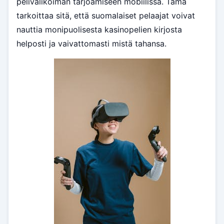
pelivalikoiman tarjoamiseen mobiilissa. Tämä
tarkoittaa sitä, että suomalaiset pelaajat voivat
nauttia monipuolisesta kasinopelien kirjosta
helposti ja vaivattomasti mistä tahansa.