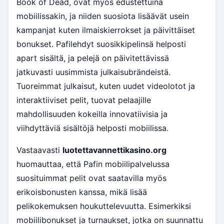
Book of Dead, ovat myös edustettuina
mobiilissakin, ja niiden suosiota lisäävät usein
kampanjat kuten ilmaiskierrokset ja päivittäiset
bonukset. Pafilehdyt suosikkipelinsä helposti
apart sisältä, ja pelejä on päivitettävissä
jatkuvasti uusimmista julkaisubrändeistä.
Tuoreimmat julkaisut, kuten uudet videolotot ja
interaktiiviset pelit, tuovat pelaajille
mahdollisuuden kokeilla innovatiivisia ja
viihdyttäviä sisältöjä helposti mobiilissa.
Vastaavasti
luotettavannettikasino.org
huomauttaa, että Pafin mobiilipalvelussa
suosituimmat pelit ovat saatavilla myös
erikoisbonusten kanssa, mikä lisää
pelikokemuksen houkuttelevuutta. Esimerkiksi
mobiilibonukset ja turnaukset, jotka on suunnattu