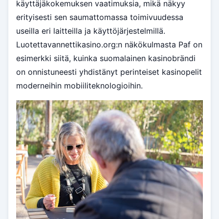
käyttäjäkokemuksen vaatimuksia, mikä näkyy
erityisesti sen saumattomassa toimivuudessa
useilla eri laitteilla ja käyttöjärjestelmillä.
Luotettavannettikasino.org:n näkökulmasta Paf on
esimerkki siitä, kuinka suomalainen kasinobrändi
on onnistuneesti yhdistänyt perinteiset kasinopelit
moderneihin mobiiliteknologioihin.