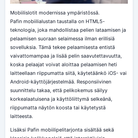
Mobiilislotit modernissa ympäristössä.
Pafin mobiilialustan taustalla on HTML5-
teknologia, joka mahdollistaa pelien lataamisen ja
pelaamisen suoraan selaimessa ilman erillisiä
sovelluksia. Tämä tekee pelaamisesta entistä
vaivattomampaa ja lisää pelin saavutettavuutta,
koska pelaajat voivat aloittaa pelaamisen heti
laitteellaan riippumatta siitä, käytetäänkö iOS- vai
Android-käyttöjärjestelmää. Responsiivinen
suunnittelu takaa, että pelikokemus säilyy
korkealaatuisena ja käyttöliittymä selkeänä,
riippumatta näytön koosta tai käytetystä
laitteesta.
Lisäksi Pafin mobiilipelitarjonta sisältää sekä