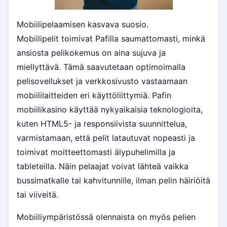
Mobiilipelaamisen kasvava suosio.
Mobiilipelit toimivat Pafilla saumattomasti, minkä
ansiosta pelikokemus on aina sujuva ja
miellyttävä. Tämä saavutetaan optimoimalla
pelisovellukset ja verkkosivusto vastaamaan
mobiililaitteiden eri käyttöliittymiä. Pafin
mobiilikasino käyttää nykyaikaisia teknologioita,
kuten HTML5- ja responsiivista suunnittelua,
varmistamaan, että pelit latautuvat nopeasti ja
toimivat moitteettomasti älypuhelimilla ja
tableteilla. Näin pelaajat voivat lähteä vaikka
bussimatkalle tai kahvitunnille, ilman pelin häiriöitä
tai viiveitä.
Mobiiliympäristössä olennaista on myös pelien