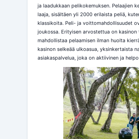
ja laadukkaan pelikokemuksen. Pelaajien 
laaja, sisältäen yli 2000 erilaista peliä, ku
klassikoita. Peli- ja voittomahdollisuudet o
joukossa. Erityisen arvostettua on kasinon 
mahdollistaa pelaamisen ilman huolta kierr
kasinon selkeää ulkoasua, yksinkertaista n
asiakaspalvelua, joka on aktiivinen ja helpos