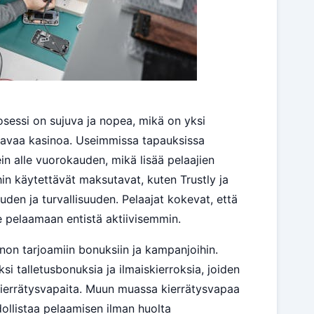
osessi on sujuva ja nopea, mikä on yksi
ettavaa kasinoa. Useimmissa tapauksissa
ein alle vuorokauden, mikä lisää pelaajien
hin käytettävät maksutavat, kuten Trustly ja
uden ja turvallisuuden. Pelaajat kokevat, että
e pelaamaan entistä aktiivisemmin.
on tarjoamiin bonuksiin ja kampanjoihin.
i talletusbonuksia ja ilmaiskierroksia, joiden
 kierrätysvapaita. Muun muassa kierrätysvapaa
hdollistaa pelaamisen ilman huolta