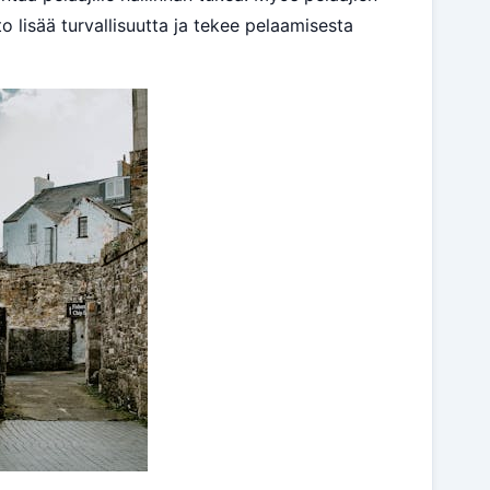
o lisää turvallisuutta ja tekee pelaamisesta