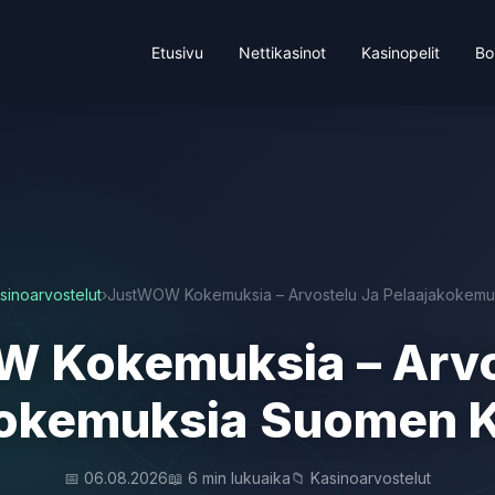
Etusivu
Nettikasinot
Kasinopelit
Bo
sinoarvostelut
›
JustWOW Kokemuksia – Arvostelu Ja Pelaajakokemu
 Kokemuksia – Arvo
kokemuksia Suomen K
📅 06.08.2026
📖 6 min lukuaika
📁 Kasinoarvostelut