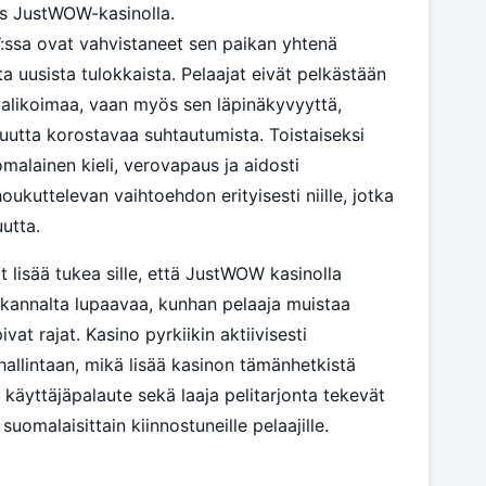
s JustWOW-kasinolla.
ssa ovat vahvistaneet sen paikan yhtenä
uusista tulokkaista. Pelaajat eivät pelkästään
valikoimaa, vaan myös sen läpinäkyvyyttä,
suutta korostavaa suhtautumista. Toistaiseksi
omalainen kieli, verovapaus ja aidosti
ukuttelevan vaihtoehdon erityisesti niille, jotka
utta.
 lisää tukea sille, että JustWOW kasinolla
n kannalta lupaavaa, kunhan pelaaja muistaa
ivat rajat. Kasino pyrkiikin aktiivisesti
allintaan, mikä lisää kasinon tämänhetkistä
käyttäjäpalaute sekä laaja pelitarjonta tekevät
uomalaisittain kiinnostuneille pelaajille.