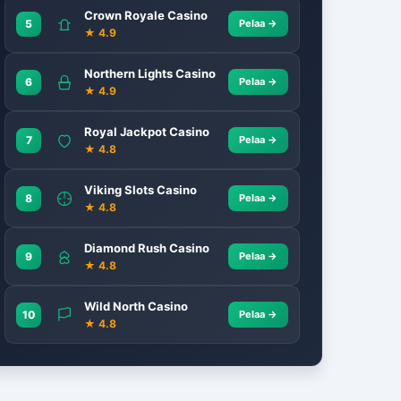
Crown Royale Casino
5
Pelaa →
★ 4.9
Northern Lights Casino
6
Pelaa →
★ 4.9
Royal Jackpot Casino
7
Pelaa →
★ 4.8
Viking Slots Casino
8
Pelaa →
★ 4.8
Diamond Rush Casino
9
Pelaa →
★ 4.8
Wild North Casino
10
Pelaa →
★ 4.8