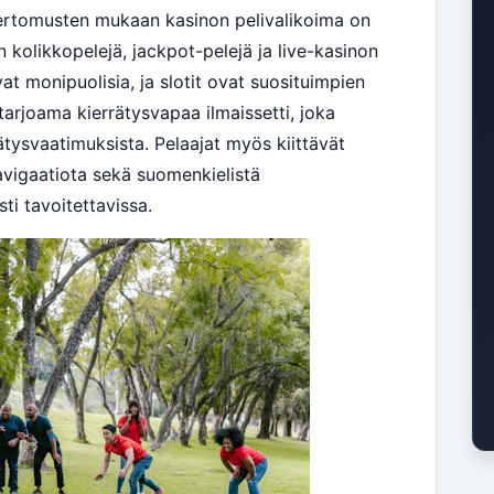
kertomusten mukaan kasinon pelivalikoima on
ten kolikkopelejä, jackpot-pelejä ja live-kasinon
vat monipuolisia, ja slotit ovat suosituimpien
tarjoama kierrätysvapaa ilmaissetti, joka
ätysvaatimuksista. Pelaajat myös kiittävät
avigaatiota sekä suomenkielistä
ti tavoitettavissa.