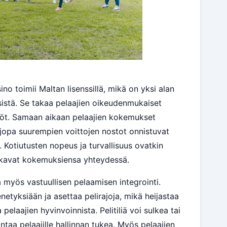
no toimii Maltan lisenssillä, mikä on yksi alan
sistä. Se takaa pelaajien oikeudenmukaiset
nnöt. Samaan aikaan pelaajien kokemukset
a jopa suurempien voittojen nostot onnistuvat
 Kotiutusten nopeus ja turvallisuus ovatkin
jakavat kokemuksiensa yhteydessä.
myös vastuullisen pelaamisen integrointi.
netyksiään ja asettaa pelirajoja, mikä heijastaa
laajien hyvinvoinnista. Pelitiliä voi sulkea tai
antaa pelaajille hallinnan tukea. Myös pelaajien