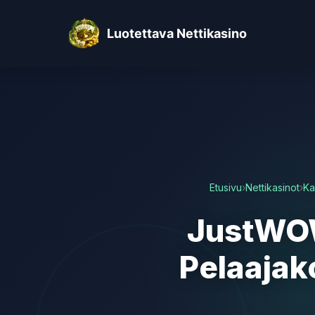
Luotettava Nettikasino
Etusivu
›
Nettikasinot
›
Ka
JustWOW
Pelaaja