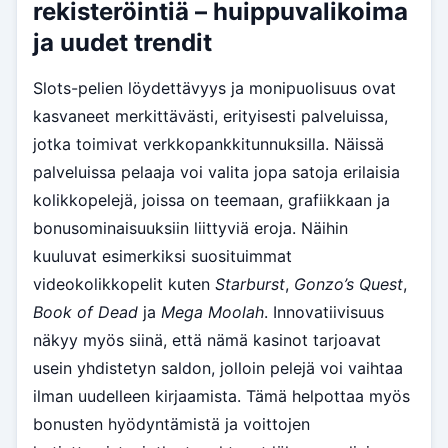
rekisteröintiä – huippuvalikoima
ja uudet trendit
Slots-pelien löydettävyys ja monipuolisuus ovat
kasvaneet merkittävästi, erityisesti palveluissa,
jotka toimivat verkkopankkitunnuksilla. Näissä
palveluissa pelaaja voi valita jopa satoja erilaisia
kolikkopelejä, joissa on teemaan, grafiikkaan ja
bonusominaisuuksiin liittyviä eroja. Näihin
kuuluvat esimerkiksi suosituimmat
videokolikkopelit kuten
Starburst
,
Gonzo’s Quest
,
Book of Dead
ja
Mega Moolah
. Innovatiivisuus
näkyy myös siinä, että nämä kasinot tarjoavat
usein yhdistetyn saldon, jolloin pelejä voi vaihtaa
ilman uudelleen kirjaamista. Tämä helpottaa myös
bonusten hyödyntämistä ja voittojen