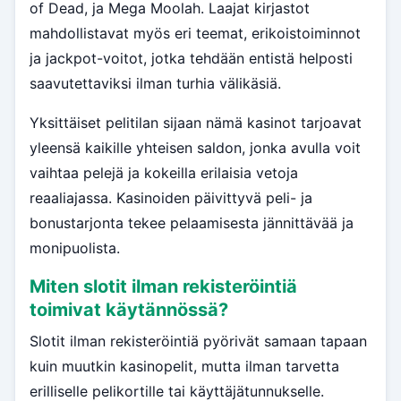
of Dead, ja Mega Moolah. Laajat kirjastot
mahdollistavat myös eri teemat, erikoistoiminnot
ja jackpot-voitot, jotka tehdään entistä helposti
saavutettaviksi ilman turhia välikäsiä.
Yksittäiset pelitilan sijaan nämä kasinot tarjoavat
yleensä kaikille yhteisen saldon, jonka avulla voit
vaihtaa pelejä ja kokeilla erilaisia vetoja
reaaliajassa. Kasinoiden päivittyvä peli- ja
bonustarjonta tekee pelaamisesta jännittävää ja
monipuolista.
Miten slotit ilman rekisteröintiä
toimivat käytännössä?
Slotit ilman rekisteröintiä pyörivät samaan tapaan
kuin muutkin kasinopelit, mutta ilman tarvetta
erilliselle pelikortille tai käyttäjätunnukselle.