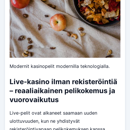
Modernit kasinopelit modernilla teknologialla.
Live-kasino ilman rekisteröintiä
– reaaliaikainen pelikokemus ja
vuorovaikutus
Live-pelit ovat alkaneet saamaan uuden
ulottuvuuden, kun ne yhdistyvät
rekisteröintivapaan pelikokemuksen kanssa.