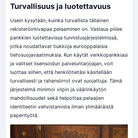
Turvallisuus ja luotettavuus
Usein kysytään, kuinka turvallista tällainen
rekisteröintivapaa pelaaminen on. Vastaus piilee
pankkien luotettavissa tunnistusjärjestelmissä,
jotka noudattavat tiukkoja eurooppalaisia
tietosuojavaatimuksia. Kun käytät verkkopankkiasi
ja valitset lisensoidun palveluntarjoajan, voit
luottaa siihen, että henkilötietäsi käsitellään
turvallisesti ja rahansiirrot ovat suojattuja. Tämä
järjestelmä minimoi vilpin ja väärinkäytön
mahdollisuudet sekä helpottaa pelaajien
identiteetin vahvistamista ilman ylimääräistä
paperityötä.