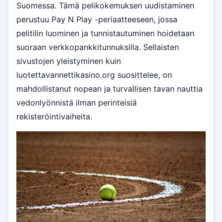
Suomessa. Tämä pelikokemuksen uudistaminen
perustuu Pay N Play -periaatteeseen, jossa
pelitilin luominen ja tunnistautuminen hoidetaan
suoraan verkkopankkitunnuksilla. Sellaisten
sivustojen yleistyminen kuin
luotettavannettikasino.org suosittelee, on
mahdollistanut nopean ja turvallisen tavan nauttia
vedonlyönnistä ilman perinteisiä
rekisteröintivaiheita.