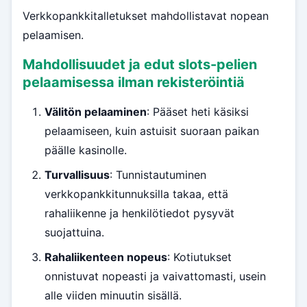
Verkkopankkitalletukset mahdollistavat nopean
pelaamisen.
Mahdollisuudet ja edut slots-pelien
pelaamisessa ilman rekisteröintiä
Välitön pelaaminen
: Pääset heti käsiksi
pelaamiseen, kuin astuisit suoraan paikan
päälle kasinolle.
Turvallisuus
: Tunnistautuminen
verkkopankkitunnuksilla takaa, että
rahaliikenne ja henkilötiedot pysyvät
suojattuina.
Rahaliikenteen nopeus
: Kotiutukset
onnistuvat nopeasti ja vaivattomasti, usein
alle viiden minuutin sisällä.