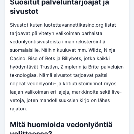
Suositut palveluntarjoajat ja
sivustot
Sivustot kuten luotettavannettikasino.org listat
tarjoavat päivitetyn valikoiman parhaista
vedonlyöntisivustoista ilman rekisteröintiä
suomalaisille. Näihin kuuluvat mm. Wildz, Ninja
Casino, Rise of Bets ja Billybets, jotka kaikki
hyödyntävät Trustlyn, Zimplerin ja Brite-palvelujen
teknologiaa. Nämä sivustot tarjoavat paitsi
nopeat vedonlyönti- ja kotiutustoiminnot myös
laajan valikoiman eri lajeja, markkinoita sekä live-
vetoja, joten mahdollisuuksien kirjo on lähes
rajaton.
Mitä huomioida vedonlyöntiä
valittaessa?