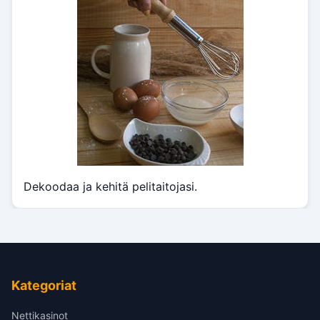
Dekoodaa ja kehitä pelitaitojasi.
Kategoriat
Nettikasinot