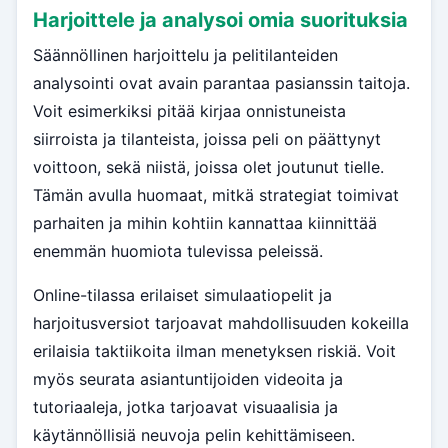
Harjoittele ja analysoi omia suorituksia
Säännöllinen harjoittelu ja pelitilanteiden
analysointi ovat avain parantaa pasianssin taitoja.
Voit esimerkiksi pitää kirjaa onnistuneista
siirroista ja tilanteista, joissa peli on päättynyt
voittoon, sekä niistä, joissa olet joutunut tielle.
Tämän avulla huomaat, mitkä strategiat toimivat
parhaiten ja mihin kohtiin kannattaa kiinnittää
enemmän huomiota tulevissa peleissä.
Online-tilassa erilaiset simulaatiopelit ja
harjoitusversiot tarjoavat mahdollisuuden kokeilla
erilaisia taktiikoita ilman menetyksen riskiä. Voit
myös seurata asiantuntijoiden videoita ja
tutoriaaleja, jotka tarjoavat visuaalisia ja
käytännöllisiä neuvoja pelin kehittämiseen.