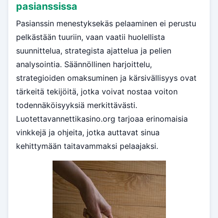
pasianssissa
Pasianssin menestyksekäs pelaaminen ei perustu
pelkästään tuuriin, vaan vaatii huolellista
suunnittelua, strategista ajattelua ja pelien
analysointia. Säännöllinen harjoittelu,
strategioiden omaksuminen ja kärsivällisyys ovat
tärkeitä tekijöitä, jotka voivat nostaa voiton
todennäköisyyksiä merkittävästi.
Luotettavannettikasino.org tarjoaa erinomaisia
vinkkejä ja ohjeita, jotka auttavat sinua
kehittymään taitavammaksi pelaajaksi.