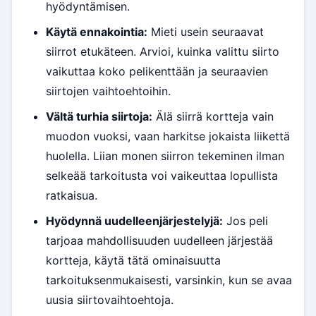
hyödyntämisen.
Käytä ennakointia:
Mieti usein seuraavat
siirrot etukäteen. Arvioi, kuinka valittu siirto
vaikuttaa koko pelikenttään ja seuraavien
siirtojen vaihtoehtoihin.
Vältä turhia siirtoja:
Älä siirrä kortteja vain
muodon vuoksi, vaan harkitse jokaista liikettä
huolella. Liian monen siirron tekeminen ilman
selkeää tarkoitusta voi vaikeuttaa lopullista
ratkaisua.
Hyödynnä uudelleenjärjestelyjä:
Jos peli
tarjoaa mahdollisuuden uudelleen järjestää
kortteja, käytä tätä ominaisuutta
tarkoituksenmukaisesti, varsinkin, kun se avaa
uusia siirtovaihtoehtoja.