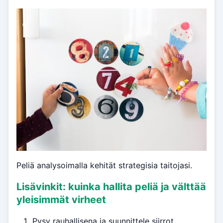
Peliä analysoimalla kehität strategisia taitojasi.
Lisävinkit: kuinka hallita peliä ja välttää
yleisimmät virheet
Pysy rauhallisena ja suunnittele siirrot