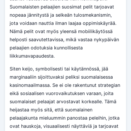
Suomalaisten pelaajien suosimat pelit tarjoavat
nopeaa jännitystä ja selkeän tulosmekanismin,
jota voidaan nauttia ilman laajaa oppimiskäyrää.
Nämä pelit ovat myös yleensä mobiilikäytössä
helposti saavutettavissa, mikä vastaa nykypäivän
pelaajien odotuksia kunnollisesta
liikkumavapaudesta.
Siten keijo, symbolisesti tai käytännössä, jää
marginaaliin sijoittuvaksi peliksi suomalaisessa
kasinomaailmassa. Se ei ole rakentunut strategian
eikä sosiaalisen vuorovaikutuksen varaan, joita
suomalaiset pelaajat arvostavat korkealle. Tämä
heijastaa myös sitä, että suomalainen
pelaajakunta mieluummin panostaa peleihin, jotka
ovat hauskoja, visuaalisesti näyttäviä ja tarjoavat