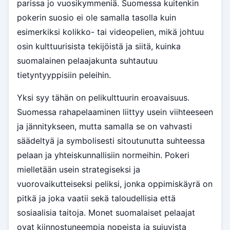
parissa jo vuosikymmeniä. Suomessa kuitenkin
pokerin suosio ei ole samalla tasolla kuin
esimerkiksi kolikko- tai videopelien, mikä johtuu
osin kulttuurisista tekijöistä ja siitä, kuinka
suomalainen pelaajakunta suhtautuu
tietyntyyppisiin peleihin.
Yksi syy tähän on pelikulttuurin eroavaisuus.
Suomessa rahapelaaminen liittyy usein viihteeseen
ja jännitykseen, mutta samalla se on vahvasti
säädeltyä ja symbolisesti sitoutunutta suhteessa
pelaan ja yhteiskunnallisiin normeihin. Pokeri
mielletään usein strategiseksi ja
vuorovaikutteiseksi peliksi, jonka oppimiskäyrä on
pitkä ja joka vaatii sekä taloudellisia että
sosiaalisia taitoja. Monet suomalaiset pelaajat
ovat kiinnostuneempia nopeista ja sujuvista