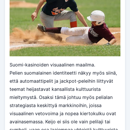
Suomi-kasinoiden visuaalinen maailma.
Pelien suomalainen identiteetti näkyy myös siinä,
että automaattipelit ja jackpot-peleihin liittyvät
teemat heijastavat kansallista kulttuurista
mieltymystä. Osaksi tämä johtuu myös pelialan
strategiasta keskittyä markkinoihin, joissa
visuaalinen vetovoima ja nopea kiertokulku ovat
avainasemassa. Keijo ei siis ole vain pelilaji tai
symboli, vaan osa laajempaa yhteistä kulttuurista