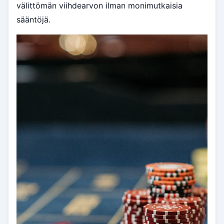
välittömän viihdearvon ilman monimutkaisia
sääntöjä.