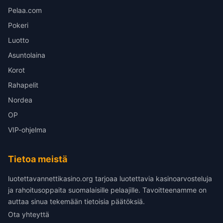
Pelaa.com
Pokeri
Luotto
Asuntolaina
Korot
Rahapelit
Nordea
OP
VIP-ohjelma
Tietoa meistä
luotettavannettikasino.org tarjoaa luotettavia kasinoarvosteluja
ja rahoitusoppaita suomalaisille pelaajille. Tavoitteenamme on
auttaa sinua tekemään tietoisia päätöksiä.
Ota yhteyttä