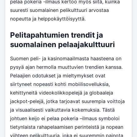
pelaa pokeria -ilmaus kertoo myös siitä, kuinka
suuresti suomalainen pelikulttuuri arvostaa
nopeutta ja helppokäyttöisyyttä.
Pelitapahtumien trendit ja
suomalainen pelaajakulttuuri
Suomen peli- ja kasinomaailmasta haasteena on
pysyä ajan hermolla muuttuvien trendien kanssa.
Pelaajien odotukset ja mieltymykset ovat
siirtyneet nopeasti kohti mobiilisovelluksia,
kehittyneitä videokolikkopelejä ja globaaleja
jackpot-pelejä, jotka tarjoavat suurempia voittoja
ja visuaalisesti vaikuttavia kokemuksia. Tästä
johtuen keijo ei pelaa pokeria –ilmaus symboloi
tietynlaista rahapelaamisen perinteistä ja nopean
viihteen pelikulttuuria, joka ei suuremmin painota