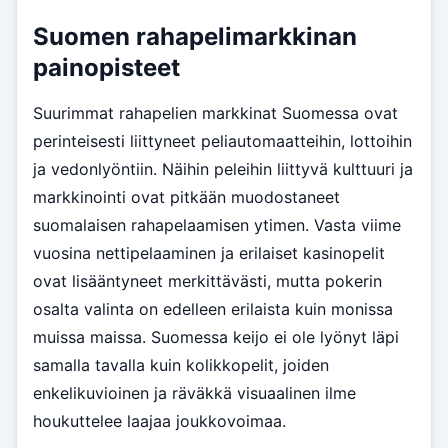
Suomen rahapelimarkkinan
painopisteet
Suurimmat rahapelien markkinat Suomessa ovat
perinteisesti liittyneet peliautomaatteihin, lottoihin
ja vedonlyöntiin. Näihin peleihin liittyvä kulttuuri ja
markkinointi ovat pitkään muodostaneet
suomalaisen rahapelaamisen ytimen. Vasta viime
vuosina nettipelaaminen ja erilaiset kasinopelit
ovat lisääntyneet merkittävästi, mutta pokerin
osalta valinta on edelleen erilaista kuin monissa
muissa maissa. Suomessa keijo ei ole lyönyt läpi
samalla tavalla kuin kolikkopelit, joiden
enkelikuvioinen ja räväkkä visuaalinen ilme
houkuttelee laajaa joukkovoimaa.