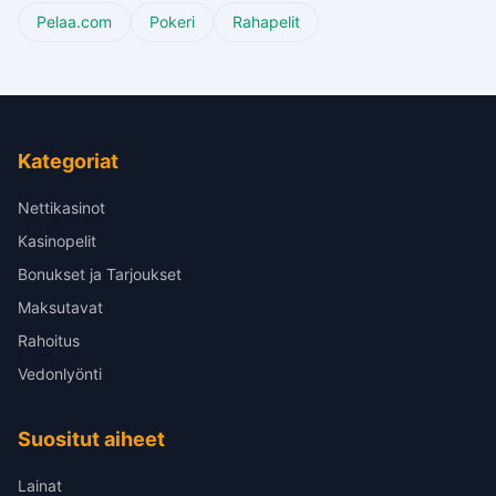
Pelaa.com
Pokeri
Rahapelit
Kategoriat
Nettikasinot
Kasinopelit
Bonukset ja Tarjoukset
Maksutavat
Rahoitus
Vedonlyönti
Suositut aiheet
Lainat